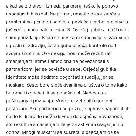
a kad se zid stvori između partnera, teško je ponovo
uspostaviti bliskost.
Na primer, umesto da se suoče s
problemima, partneri se često povlače u sebe, što stvara
još veći emocionalni razdor.
3. Osjećaj gubitka muškosti i
samopouzdanja: Kada se muškarci suočavaju s izazovima
u poslu ili zdravlju, često gube osjećaj kontrole nad
svojim životima. Ova nesigurnost može rezultirati
smanjenjem intime i emocionalne povezanosti s
partnericom, jer se povlače u sebe.
Osjećaj gubitka
identiteta može dodatno pogoršati situaciju, jer se
muškarci često bore s očekivanjima društva o tome kako
bi trebali izgledati ili se ponašati.
4. Nedostatak
poštovanja i priznanja: Muškarci žele biti cijenjeni i
poštovani. Ako partnerica ne priznaje njihove napore ili ih
često kritizira, to može dovesti do osjećaja nevažnosti,
što rezultira smanjenjem želje za aktivnim ulaganjem u
odnos.
Mnogi muškarci se susreću s osećajem da se