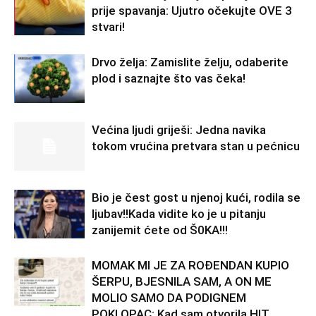
prije spavanja: Ujutro očekujte OVE 3
stvari!
Drvo želja: Zamislite želju, odaberite
plod i saznajte što vas čeka!
Većina ljudi griješi: Jedna navika
tokom vrućina pretvara stan u pećnicu
Bio je čest gost u njenoj kući, rodila se
ljubav!!Kada vidite ko je u pitanju
zanijemit ćete od Š0KA!!!
MOMAK MI JE ZA ROĐENDAN KUPIO
ŠERPU, BJESNILA SAM, A ON ME
MOLIO SAMO DA PODIGNEM
POKLOPAC: Kad sam otvorila HIT,