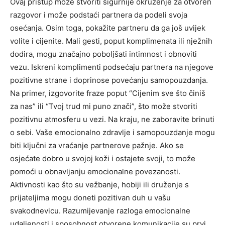
Ovaj pristup može stvoriti sigurnije okruženje za otvoren
razgovor i može podstaći partnera da podeli svoja
osećanja.
Osim toga, pokažite partneru da ga još uvijek
volite i cijenite. Mali gesti, poput komplimenata ili nježnih
dodira, mogu značajno poboljšati intimnost i obnoviti
vezu. Iskreni komplimenti podsećaju partnera na njegove
pozitivne strane i doprinose povećanju samopouzdanja.
Na primer, izgovorite fraze poput “Cijenim sve što činiš
za nas” ili “Tvoj trud mi puno znači”, što može stvoriti
pozitivnu atmosferu u vezi.
Na kraju, ne zaboravite brinuti
o sebi. Vaše emocionalno zdravlje i samopouzdanje mogu
biti ključni za vraćanje partnerove pažnje. Ako se
osjećate dobro u svojoj koži i ostajete svoji, to može
pomoći u obnavljanju emocionalne povezanosti.
Aktivnosti kao što su vežbanje, hobiji ili druženje s
prijateljima mogu doneti pozitivan duh u vašu
svakodnevicu.
Razumijevanje razloga emocionalne
udaljenosti i sposobnost otvorene komunikacije su prvi