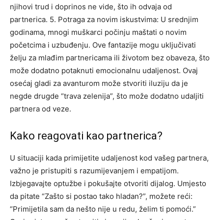
njihovi trud i doprinos ne vide, što ih odvaja od
partnerica.
5. Potraga za novim iskustvima: U srednjim
godinama, mnogi muškarci počinju maštati o novim
početcima i uzbuđenju. Ove fantazije mogu uključivati
želju za mlađim partnericama ili životom bez obaveza, što
može dodatno potaknuti emocionalnu udaljenost.
Ovaj
osećaj gladi za avanturom može stvoriti iluziju da je
negde drugde “trava zelenija”, što može dodatno udaljiti
partnera od veze.
Kako reagovati kao partnerica?
U situaciji kada primijetite udaljenost kod vašeg partnera,
važno je pristupiti s razumijevanjem i empatijom.
Izbjegavajte optužbe i pokušajte otvoriti dijalog.
Umjesto
da pitate “Zašto si postao tako hladan?”, možete reći:
“Primijetila sam da nešto nije u redu, želim ti pomoći.”