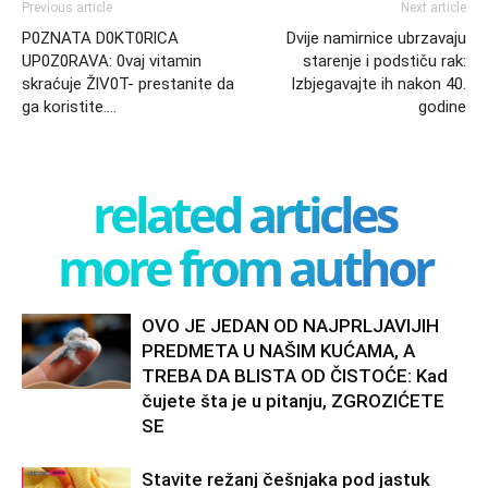
Previous article
Next article
P0ZNATA D0KT0RlCA
Dvije namirnice ubrzavaju
UP0Z0RAVA: 0vaj vitamin
starenje i podstiču rak:
skraćuje ŽlV0T- prestanite da
Izbjegavajte ih nakon 40.
ga koristite….
godine
related articles
more from author
OVO JE JEDAN OD NAJPRLJAVIJIH
PREDMETA U NAŠIM KUĆAMA, A
TREBA DA BLISTA OD ČISTOĆE: Kad
čujete šta je u pitanju, ZGROZIĆETE
SE
Stavite režanj češnjaka pod jastuk