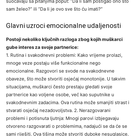
suočavaju sa pitanjima poput: “Da li sam postigao ono što
sam želeo?” ili “Da li je ovo sve što ću imati?”
Glavni uzroci emocionalne udaljenosti
Postoji nekoliko ključnih razloga zbog kojih muškarci
gube interes za svoje partnerice:
1. Rutina i svakodnevni problemi: Kako vrijeme prolazi,
mnoge veze postaju više funkcionalne nego
emocionalne. Razgovori se svode na svakodnevne
obaveze, što može stvoriti osjećaj monotonije. U takvim
situacijama, muškarci često prestaju gledati svoje
partnerice kao voljene osobe, već kao suputnike u
svakodnevnim zadacima.
Ova rutina može smanjiti strast i
stvarati osjećaj nezadovoljstva.
2. Nerazgovarani
problemi i potisnuta ljutnja: Mnogi parovi izbjegavaju
otvoreno razgovarati o problemima, nadajući se da će se
sami riješiti. Ova tišina može stvoriti duboke nesuglasice,