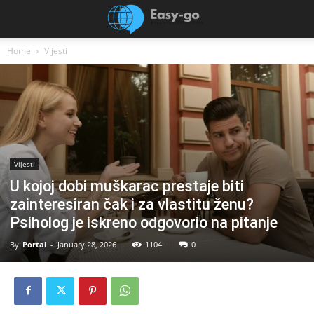
Home
Vijesti
Vijesti
U kojoj dobi muškarac prestaje biti
zainteresiran čak i za vlastitu ženu?
Psiholog je iskreno odgovorio na pitanje
By
Portal
-
January 28, 2026
1104
0