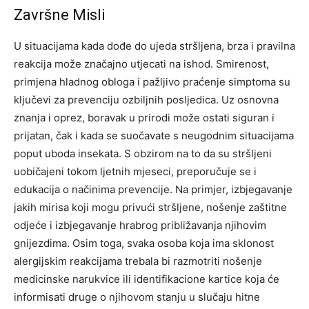
Završne Misli
U situacijama kada dođe do ujeda stršljena, brza i pravilna
reakcija može značajno utjecati na ishod. Smirenost,
primjena hladnog obloga i pažljivo praćenje simptoma su
ključevi za prevenciju ozbiljnih posljedica.
Uz osnovna
znanja i oprez, boravak u prirodi može ostati siguran i
prijatan, čak i kada se suočavate s neugodnim situacijama
poput uboda insekata.
S obzirom na to da su stršljeni
uobičajeni tokom ljetnih mjeseci, preporučuje se i
edukacija o načinima prevencije. Na primjer, izbjegavanje
jakih mirisa koji mogu privući stršljene, nošenje zaštitne
odjeće i izbjegavanje hrabrog približavanja njihovim
gnijezdima.
Osim toga, svaka osoba koja ima sklonost
alergijskim reakcijama trebala bi razmotriti nošenje
medicinske narukvice ili identifikacione kartice koja će
informisati druge o njihovom stanju u slučaju hitne