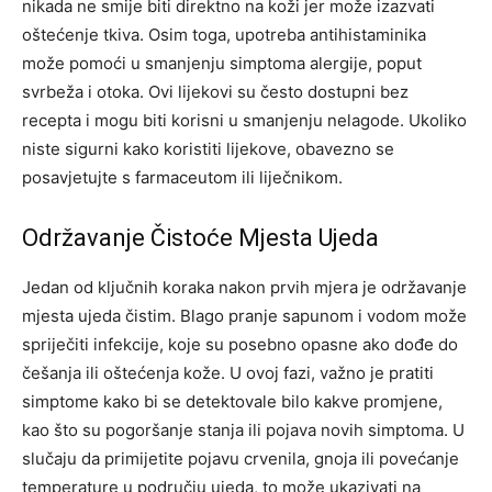
nikada ne smije biti direktno na koži jer može izazvati
oštećenje tkiva.
Osim toga, upotreba antihistaminika
može pomoći u smanjenju simptoma alergije, poput
svrbeža i otoka. Ovi lijekovi su često dostupni bez
recepta i mogu biti korisni u smanjenju nelagode. Ukoliko
niste sigurni kako koristiti lijekove, obavezno se
posavjetujte s farmaceutom ili liječnikom.
Održavanje Čistoće Mjesta Ujeda
Jedan od ključnih koraka nakon prvih mjera je održavanje
mjesta ujeda čistim. Blago pranje sapunom i vodom može
spriječiti infekcije, koje su posebno opasne ako dođe do
češanja ili oštećenja kože.
U ovoj fazi, važno je pratiti
simptome kako bi se detektovale bilo kakve promjene,
kao što su pogoršanje stanja ili pojava novih simptoma.
U
slučaju da primijetite pojavu crvenila, gnoja ili povećanje
temperature u području ujeda, to može ukazivati na