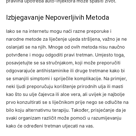
pravilna upotreba auto-injektora može spasiti život.
Izbjegavanje Nepoverljivih Metoda
Iako se na internetu mogu naći razne preporuke i
narodne metode za liječenje ujeda stršljena, važno je ne
oslanjati se na njih. Mnoge od ovih metoda nisu naučno
potvrđene i mogu odgoditi pravi tretman.
Umjesto toga,
posavjetujte se sa stručnjakom, koji može preporučiti
odgovarajuće antihistaminike ili druge tretmane kako bi
se smanjili simptomi i spriječile komplikacije.
Na primjer,
neki ljudi preporučuju korištenje prirodnih ulja ili masti
kao što su ulje čajevca ili aloe vera, ali uvijek je najbolje
prvo konzultirati se s liječnikom prije nego se odlučite na
bilo koju alternativnu terapiju.
Također, prisjećanje da je
svaki organizam različit može pomoći u razumijevanju
kako će određeni tretman utjecati na vas.