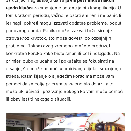
Stručnjaci naglašavaju da su
prvih pet minuta nakon
ujeda ključni
za smanjenje potencijalnih komplikacija. U
tom kratkom periodu, važno je ostati smiren i ne paničiti,
jer nagli pokreti mogu izazvati dodatne probleme, poput
ponovnog uboda. Panika može izazvati brže širenje
otrova kroz krvotok, što može dovesti do ozbiljnijih
problema. Tokom ovog vremena, možete preduzeti
konkretne korake kako biste smanjili bol i nelagodu. Na
primjer, duboko udahnite i pokušajte se fokusirati na
disanje, što može pomoći u umirivanju tijela i smanjenju
stresa. Razmišljanje o sljedećim koracima može vam
pomoći da se bolje pripremite za ono što dolazi, a to
može uključivati i pozivanje nekoga ko vam može pomoći
ili obavijestiti nekoga o situaciji.