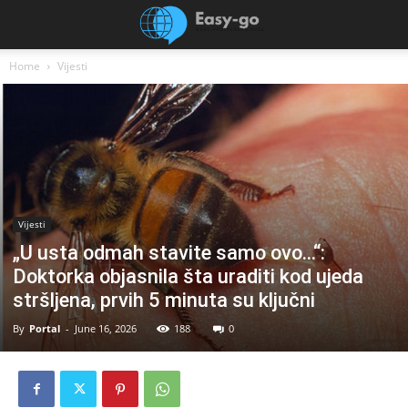
Home
Vijesti
Vijesti
„U usta odmah stavite samo ovo…“:
Doktorka objasnila šta uraditi kod ujeda
stršljena, prvih 5 minuta su ključni
By
Portal
-
June 16, 2026
188
0