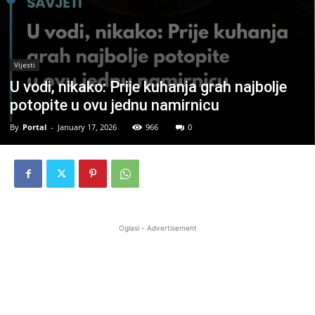
Vijesti
U vodi, nikako: Prije kuhanja grah najbolje
potopite u ovu jednu namirnicu
By
Portal
-
January 17, 2026
966
0
Oglasi - Advertisement