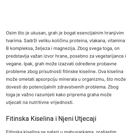
Osim što je ukusan, grah je bogat esencijalnim hranjivim
tvarima. Sadrži veliku količinu proteina, vlakana, vitamina
B kompleksa, željeza i magnezija. Zbog svega toga, on
predstavlja važan izvor hrane, posebno za vegetarijance i
vegane. Ipak, grah može izazvati određene probavne
probleme zbog prisutnosti fitinske kiseline. Ova kiselina
može ometati apsorpciju minerala u organizmu, što može
dovesti do potencijalnih zdravstvenih problema. Zbog
toga je važno razumjeti kako priprema graha može
utjecati na nutritivne vrijednosti.
Fitinska Kiselina i Njeni Utjecaji
Fitinska kiselina se nalazi u mahunarkama, orašastim