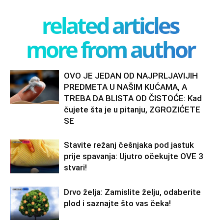
related articles
more from author
OVO JE JEDAN OD NAJPRLJAVIJIH
PREDMETA U NAŠIM KUĆAMA, A
TREBA DA BLISTA OD ČISTOĆE: Kad
čujete šta je u pitanju, ZGROZIĆETE
SE
Stavite režanj češnjaka pod jastuk
prije spavanja: Ujutro očekujte OVE 3
stvari!
Drvo želja: Zamislite želju, odaberite
plod i saznajte što vas čeka!