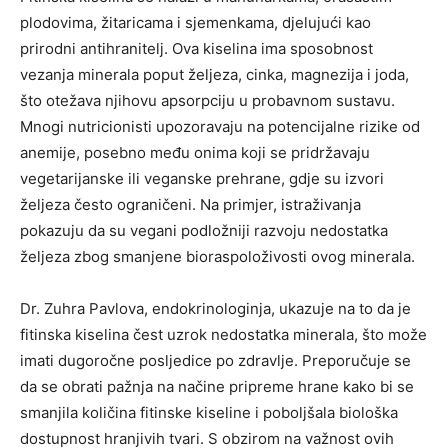
plodovima, žitaricama i sjemenkama, djelujući kao
prirodni antihranitelj. Ova kiselina ima sposobnost
vezanja minerala poput željeza, cinka, magnezija i joda,
što otežava njihovu apsorpciju u probavnom sustavu.
Mnogi nutricionisti upozoravaju na potencijalne rizike od
anemije, posebno među onima koji se pridržavaju
vegetarijanske ili veganske prehrane, gdje su izvori
željeza često ograničeni. Na primjer, istraživanja
pokazuju da su vegani podložniji razvoju nedostatka
željeza zbog smanjene bioraspoloživosti ovog minerala.
Dr. Zuhra Pavlova, endokrinologinja, ukazuje na to da je
fitinska kiselina čest uzrok nedostatka minerala, što može
imati dugoročne posljedice po zdravlje. Preporučuje se
da se obrati pažnja na načine pripreme hrane kako bi se
smanjila količina fitinske kiseline i poboljšala biološka
dostupnost hranjivih tvari. S obzirom na važnost ovih