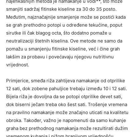
najefikasnijih metoda je namakanje u vodi**, što može
smanjiti sadržaj fitinske kiseline za 30 do 35 posto.
Međutim, najznačajnije smanjenje može se postići kada
se grah prethodno potopi u određene tekućine, poput
sirutke ili čak blagog octa, što dodatno pomaže u
neutralizaciji štetnih kiselina. Ove metode ne samo da
pomažu u smanjenju fitinske kiseline, već i čine grah
lakšim za probavu i povećavaju njegovu nutritivnu
vrijednost.
Primjerice, smeđa riža zahtijeva namakanje od otprilike
12 sati, dok zobene pahuljice trebaju između 10 i 12 sati.
Bijela riža je dovoljna da se potopi otprilike devet sati,
dok biserni ječam treba oko šest sati. Trošenje vremena
na pravilno namakanje može značajno uticati na kvalitetu
obroka. Također, važno je napomenuti da samo kuhanje
graha bez prethodnog namakanja može rezultirati dužim
vremenom kuhanja i nižom hranjivom vrijednošću.