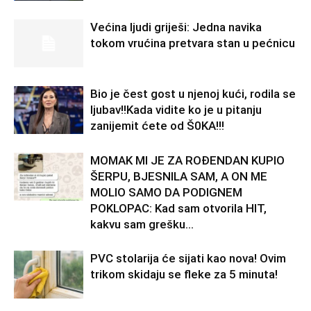
Većina ljudi griješi: Jedna navika
tokom vrućina pretvara stan u pećnicu
Bio je čest gost u njenoj kući, rodila se
ljubav!!Kada vidite ko je u pitanju
zanijemit ćete od Š0KA!!!
MOMAK MI JE ZA ROĐENDAN KUPIO
ŠERPU, BJESNILA SAM, A ON ME
MOLIO SAMO DA PODIGNEM
POKLOPAC: Kad sam otvorila HIT,
kakvu sam grešku...
PVC stolarija će sijati kao nova! Ovim
trikom skidaju se fleke za 5 minuta!