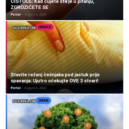
ČISTOĆE: Kad čujete šta je u pitanju,
ZGROZIĆETE SE
Portal
-
August 6, 2026
Stavite režanj češnjaka pod jastuk prije
spavanja: Ujutro očekujte OVE 3 stvari!
Portal
-
August 6, 2026