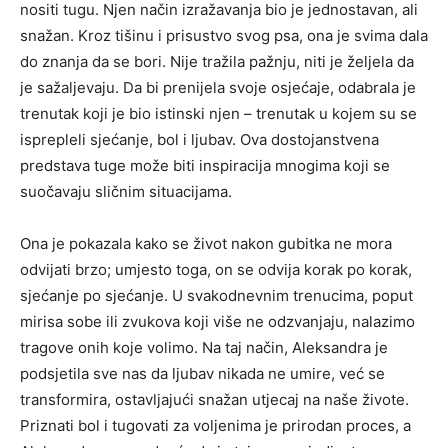
nositi tugu. Njen način izražavanja bio je jednostavan, ali
snažan. Kroz tišinu i prisustvo svog psa, ona je svima dala
do znanja da se bori. Nije tražila pažnju, niti je željela da
je sažaljevaju. Da bi prenijela svoje osjećaje, odabrala je
trenutak koji je bio istinski njen – trenutak u kojem su se
isprepleli sjećanje, bol i ljubav. Ova dostojanstvena
predstava tuge može biti inspiracija mnogima koji se
suočavaju sličnim situacijama.
Ona je pokazala kako se život nakon gubitka ne mora
odvijati brzo; umjesto toga, on se odvija korak po korak,
sjećanje po sjećanje. U svakodnevnim trenucima, poput
mirisa sobe ili zvukova koji više ne odzvanjaju, nalazimo
tragove onih koje volimo. Na taj način, Aleksandra je
podsjetila sve nas da ljubav nikada ne umire, već se
transformira, ostavljajući snažan utjecaj na naše živote.
Priznati bol i tugovati za voljenima je prirodan proces, a