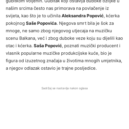
gubitkom voljenih. Gubitak koji ostavlja duboke ožiljke u
našim srcima često nas primorava na povlačenje iz
svijeta, kao što je to učinila
Aleksandra Popović
, kćerka
pokojnog
Saše Popovića
. Njegova smrt bila je šok za
mnoge, ne samo zbog njegovog utjecaja na muzičku
scenu Balkana, već i zbog duboke veze koju su dijelili kao
otac i kćerka.
Saša Popović
, poznati muzički producent i
vlasnik popularne muzičke produkcijske kuće, bio je
figura od izuzetnog značaja u životima mnogih umjetnika,
a njegov odlazak ostavio je trajne posljedice.
Sadržaj se nastavlja nakon oglasa