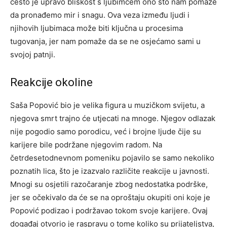
često je upravo bliskost s ljubimcem ono što nam pomaže
da pronađemo mir i snagu. Ova veza između ljudi i
njihovih ljubimaca može biti ključna u procesima
tugovanja, jer nam pomaže da se ne osjećamo sami u
svojoj patnji.
Reakcije okoline
Saša Popović bio je velika figura u muzičkom svijetu, a
njegova smrt trajno će utjecati na mnoge. Njegov odlazak
nije pogodio samo porodicu, već i brojne ljude čije su
karijere bile podržane njegovim radom. Na
četrdesetodnevnom pomeniku pojavilo se samo nekoliko
poznatih lica, što je izazvalo različite reakcije u javnosti.
Mnogi su osjetili razočaranje zbog nedostatka podrške,
jer se očekivalo da će se na oproštaju okupiti oni koje je
Popović podizao i podržavao tokom svoje karijere. Ovaj
događaj otvorio je raspravu o tome koliko su prijateljstva,