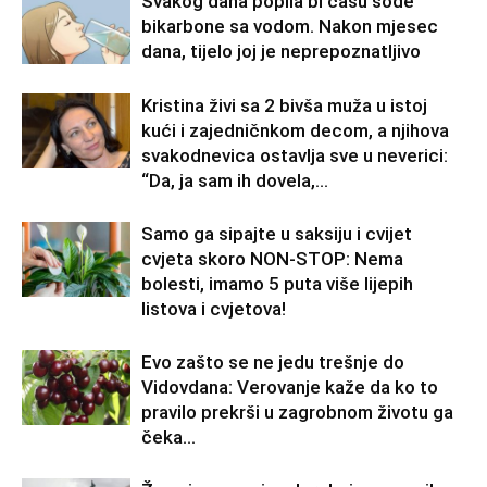
Svakog dana popila bi čašu sode
bikarbone sa vodom. Nakon mjesec
dana, tijelo joj je neprepoznatljivo
Kristina živi sa 2 bivša muža u istoj
kući i zajedničnkom decom, a njihova
svakodnevica ostavlja sve u neverici:
“Da, ja sam ih dovela,...
Samo ga sipajte u saksiju i cvijet
cvjeta skoro NON-STOP: Nema
bolesti, imamo 5 puta više lijepih
listova i cvjetova!
Evo zašto se ne jedu trešnje do
Vidovdana: Verovanje kaže da ko to
pravilo prekrši u zagrobnom životu ga
čeka…