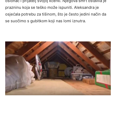
oslonac i prijatelj svojoj kćerki. Njegova smrt ostavila je
prazninu koja se teško može ispuniti. Aleksandra je
osjećala potrebu za tišinom, što je često jedini način da
se suočimo s gubitkom koji nas lomi iznutra.