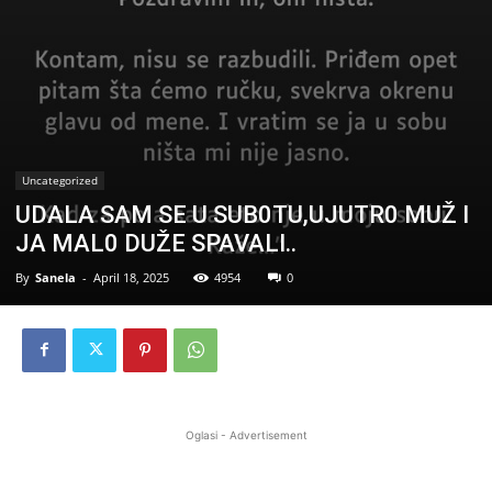
Uncategorized
UDALA SAM SE U SUB0TU,UJUTR0 MUŽ I
JA MAL0 DUŽE SPAVALI..
By
Sanela
-
April 18, 2025
4954
0
Oglasi - Advertisement