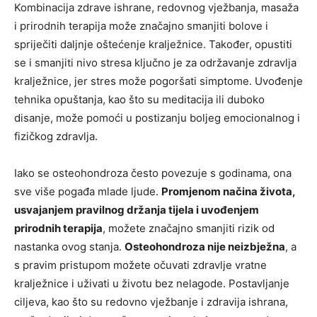
Kombinacija zdrave ishrane, redovnog vježbanja, masaža
i prirodnih terapija može značajno smanjiti bolove i
spriječiti daljnje oštećenje kralježnice. Također, opustiti
se i smanjiti nivo stresa ključno je za održavanje zdravlja
kralježnice, jer stres može pogoršati simptome.
Uvođenje
tehnika opuštanja, kao što su meditacija ili duboko
disanje, može pomoći u postizanju boljeg emocionalnog i
fizičkog zdravlja.
Iako se osteohondroza često povezuje s godinama, ona
sve više pogađa mlade ljude.
Promjenom načina života,
usvajanjem pravilnog držanja tijela i uvođenjem
prirodnih terapija
, možete značajno smanjiti rizik od
nastanka ovog stanja.
Osteohondroza nije neizbježna
, a
s pravim pristupom možete očuvati zdravlje vratne
kralježnice i uživati u životu bez nelagode. Postavljanje
ciljeva, kao što su redovno vježbanje i zdravija ishrana,