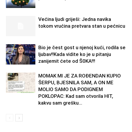
Većina ljudi griješi: Jedna navika
tokom vrućina pretvara stan u pećnicu
Bio je čest gost u njenoj kući, rodila se
ljubav!!Kada vidite ko je u pitanju
zanijemit ćete od Š0KA!!!
MOMAK MI JE ZA ROĐENDAN KUPIO
ŠERPU, BJESNILA SAM, A ON ME
MOLIO SAMO DA PODIGNEM
POKLOPAC: Kad sam otvorila HIT,
kakvu sam grešku...