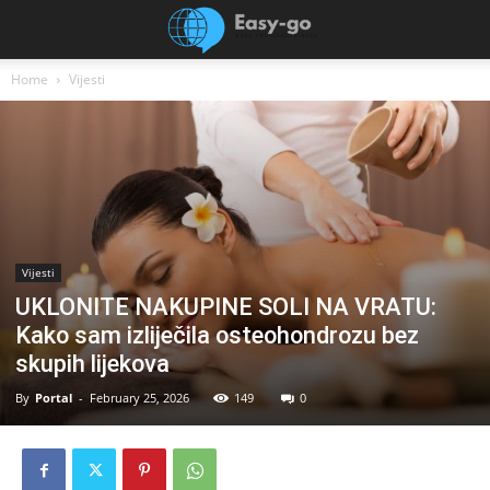
Home
Vijesti
Vijesti
UKLONITE NAKUPINE SOLI NA VRATU:
Kako sam izliječila osteohondrozu bez
skupih lijekova
By
Portal
-
February 25, 2026
149
0