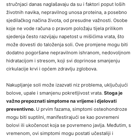
stručnjaci danas naglašavaju da su i faktori poput loših
životnih navika, nepravilnog unosa proteina, a posebno
sjedilačkog načina života, od presudne važnosti. Osobe
koje ne vode računa o pravom položaju tijela prilikom
sjedenja često razvijaju napetost u mišićima vrata, što
može dovesti do taloženja soli. Ove promjene mogu biti
dodatno pogoršane nepravilnom ishranom, nedovoljnom
hidratacijom i stresom, koji svi doprinose smanjenju
cirkulacije krvi i općem zdravlju zglobova.
Nakupljanje soli može izazvati niz problema, uključujući
bolove, upale i smanjenu pokretljivost vrata.
Stoga je
važno prepoznati simptome na vrijeme i djelovati
preventivno.
U prvim fazama, simptomi osteohondroze
mogu biti suptilni, manifestirajući se kao povremeni
bolovi ili ukočenost koja se povremeno javlja. Međutim, s
vremenom, ovi simptomi mogu postati učestaliji i