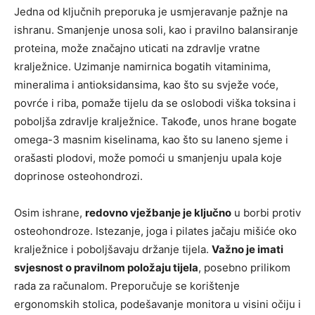
Jedna od ključnih preporuka je usmjeravanje pažnje na
ishranu. Smanjenje unosa soli, kao i pravilno balansiranje
proteina, može značajno uticati na zdravlje vratne
kralježnice. Uzimanje namirnica bogatih vitaminima,
mineralima i antioksidansima, kao što su svježe voće,
povrće i riba, pomaže tijelu da se oslobodi viška toksina i
poboljša zdravlje kralježnice.
Takođe, unos hrane bogate
omega-3 masnim kiselinama, kao što su laneno sjeme i
orašasti plodovi, može pomoći u smanjenju upala koje
doprinose osteohondrozi.
Osim ishrane,
redovno vježbanje je ključno
u borbi protiv
osteohondroze. Istezanje, joga i pilates jačaju mišiće oko
kralježnice i poboljšavaju držanje tijela.
Važno je imati
svjesnost o pravilnom položaju tijela
, posebno prilikom
rada za računalom. Preporučuje se korištenje
ergonomskih stolica, podešavanje monitora u visini očiju i