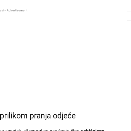
asi - Advertisement
prilikom pranja odjeće
an zadatak, ali mnogi od nas često čine
uobičajene