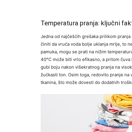
Temperatura pranja: ključni fak
Jedna od najčešćih grešaka prilikom pranja
činiti da vruća voda bolje uklanja mrlje, to n
pamuka, mogu se prati na nižim temperaturam
40°C može biti vrlo efikasno, a pritom čuva b
gubi boju nakon višekratnog pranja na viso
žućkasti ton. Osim toga, redovito pranje na 
tkanina, što može dovesti do dodatnih trošk