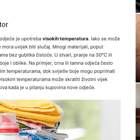
tor
 odjeće je upotreba
visokih temperatura
. Iako se može
e mora uvijek biti slučaj. Mnogi materijali, poput
a bez gubitka čistoće. U stvari, pranje na 30°C ili
oje i oblike. Na primjer, crna ili tamna odjeća često
kim temperaturama, dok svijetle boje mogu poprimati
visokim temperaturama može skratiti životni vijek
ova kada je u pitanju kupovina nove odjeće.