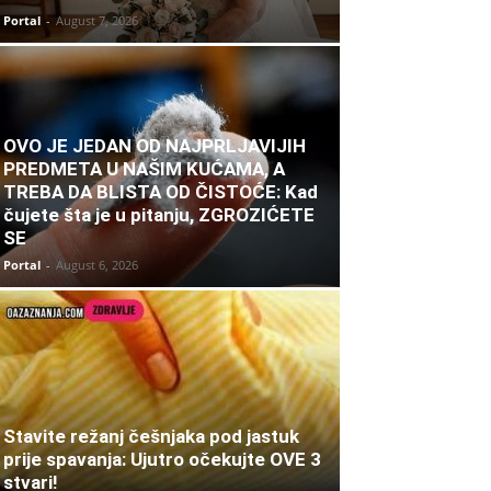
Portal
-
August 7, 2026
OVO JE JEDAN OD NAJPRLJAVIJIH
PREDMETA U NAŠIM KUĆAMA, A
TREBA DA BLISTA OD ČISTOĆE: Kad
čujete šta je u pitanju, ZGROZIĆETE
SE
Portal
-
August 6, 2026
Stavite režanj češnjaka pod jastuk
prije spavanja: Ujutro očekujte OVE 3
stvari!