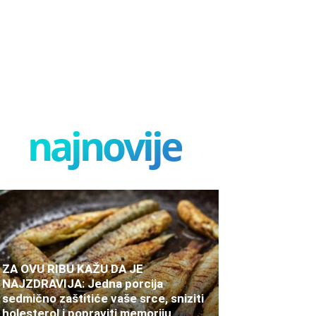
najnovije
ZA OVU RIBU KAŽU DA JE
NAJZDRAVIJA: Jedna porcija
sedmično zaštitiće vaše srce, sniziti
holesterol i popraviti memoriju