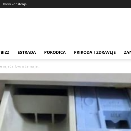
i Uslovi korištenja
BIZZ
ESTRADA
PORODICA
PRIRODA I ZDRAVLJE
ZA
 osjeća: Evo u čemu je...