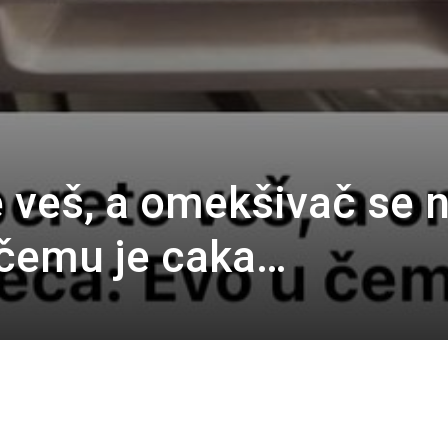
 veš, a omekšivač se 
 čemu je caka…