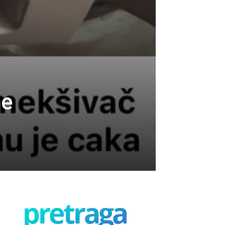
ne
pretraga