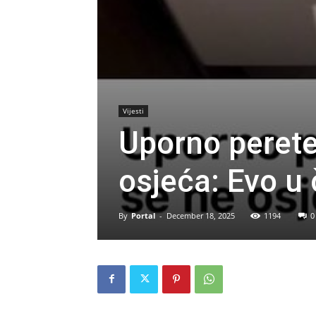
Vijesti
Uporno perete
osjeća: Evo u
By
Portal
-
December 18, 2025
1194
0