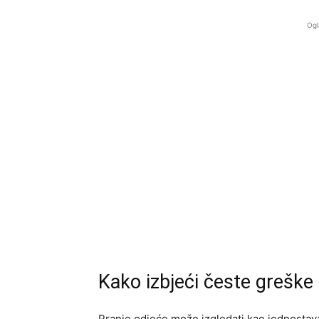
Ogl
Kako izbjeći česte greške 
Pranje odjeće može izgledati kao jednostav