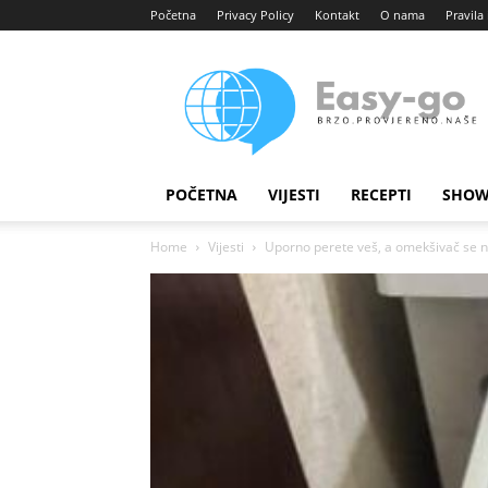
Početna
Privacy Policy
Kontakt
O nama
Pravila 
Easy
portal
POČETNA
VIJESTI
RECEPTI
SHOW
Home
Vijesti
Uporno perete veš, a omekšivač se ne