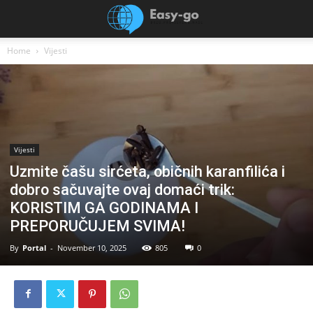
Home
Vijesti
Vijesti
Uzmite čašu sirćeta, običnih karanfilića i
dobro sačuvajte ovaj domaći trik:
KORISTIM GA GODINAMA I
PREPORUČUJEM SVIMA!
By
Portal
-
November 10, 2025
805
0