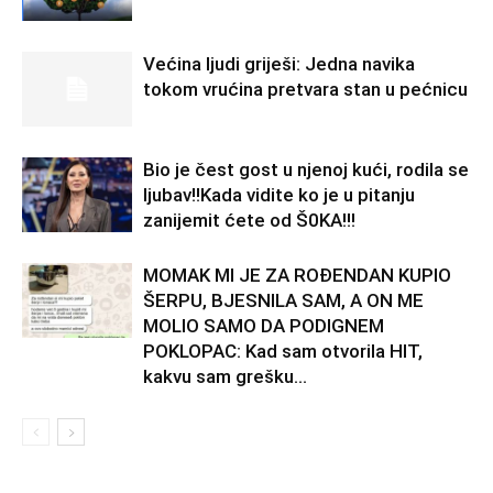
Većina ljudi griješi: Jedna navika
tokom vrućina pretvara stan u pećnicu
Bio je čest gost u njenoj kući, rodila se
ljubav!!Kada vidite ko je u pitanju
zanijemit ćete od Š0KA!!!
MOMAK MI JE ZA ROĐENDAN KUPIO
ŠERPU, BJESNILA SAM, A ON ME
MOLIO SAMO DA PODIGNEM
POKLOPAC: Kad sam otvorila HIT,
kakvu sam grešku...