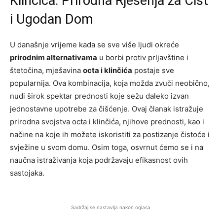
Klinčića: Prirodna Rješenja za Čist
i Ugodan Dom
U današnje vrijeme kada se sve više ljudi okreće
prirodnim alternativama
u borbi protiv prljavštine i
štetočina, mješavina
octa i klinčića
postaje sve
popularnija. Ova kombinacija, koja možda zvuči neobično,
nudi širok spektar prednosti koje sežu daleko izvan
jednostavne upotrebe za čišćenje. Ovaj članak istražuje
prirodna svojstva octa i klinčića, njihove prednosti, kao i
načine na koje ih možete iskoristiti za postizanje čistoće i
svježine u svom domu. Osim toga, osvrnut ćemo se i na
naučna istraživanja koja podržavaju efikasnost ovih
sastojaka.
Sadržaj se nastavlja nakon oglasa