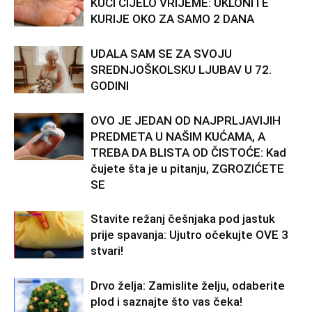
KUĆI CIJELO VRIJEME: UKLONITE
KURIJE OKO ZA SAMO 2 DANA
UDALA SAM SE ZA SVOJU
SREDNJOŠKOLSKU LJUBAV U 72.
GODINI
OVO JE JEDAN OD NAJPRLJAVIJIH
PREDMETA U NAŠIM KUĆAMA, A
TREBA DA BLISTA OD ČISTOĆE: Kad
čujete šta je u pitanju, ZGROZIĆETE
SE
Stavite režanj češnjaka pod jastuk
prije spavanja: Ujutro očekujte OVE 3
stvari!
Drvo želja: Zamislite želju, odaberite
plod i saznajte što vas čeka!