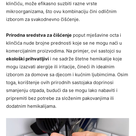
klinčiću, može efikasno suzbiti razne vrste
mikroorganizama, što ovu kombinaciju čini odličnim
izborom za svakodnevno čišćenje.
Prirodna sredstva za čišćenje
poput mješavine octa i
klinčića nude brojne prednosti koje se ne mogu naći u
komercijalnim proizvodima. Na primjer, ovi sastojci su
ekološki prihvatljivi
i ne sadrže štetne hemikalije koje
mogu izazvati alergije ili iritacije, čineći ih idealnim
izborom za domove sa djecom i kućnim ljubimcima. Osim
toga, korištenje ovih prirodnih sastojaka doprinosi
smanjenju otpada, budući da se mogu lako nabaviti i
pripremiti bez potrebe za složenim pakovanjima ili
dodatnim hemikalijama.