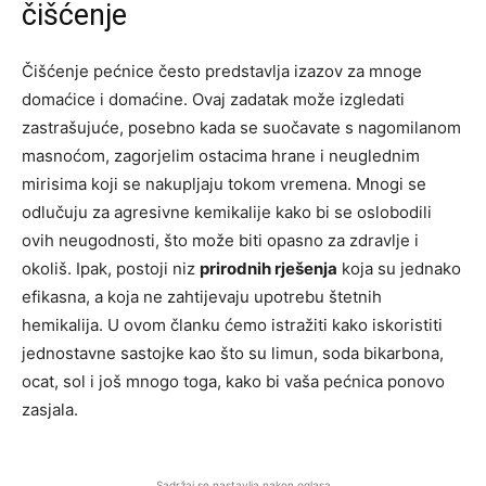
čišćenje
Čišćenje pećnice često predstavlja izazov za mnoge
domaćice i domaćine. Ovaj zadatak može izgledati
zastrašujuće, posebno kada se suočavate s nagomilanom
masnoćom, zagorjelim ostacima hrane i neuglednim
mirisima koji se nakupljaju tokom vremena. Mnogi se
odlučuju za agresivne kemikalije kako bi se oslobodili
ovih neugodnosti, što može biti opasno za zdravlje i
okoliš. Ipak, postoji niz
prirodnih rješenja
koja su jednako
efikasna, a koja ne zahtijevaju upotrebu štetnih
hemikalija. U ovom članku ćemo istražiti kako iskoristiti
jednostavne sastojke kao što su limun, soda bikarbona,
ocat, sol i još mnogo toga, kako bi vaša pećnica ponovo
zasjala.
Sadržaj se nastavlja nakon oglasa