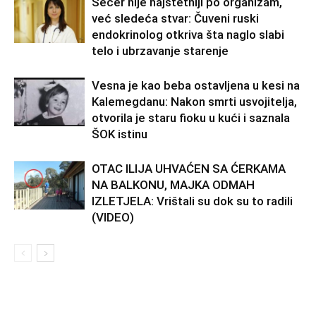
Šećer nije najštetniji po organizam,
već sledeća stvar: Čuveni ruski
endokrinolog otkriva šta naglo slabi
telo i ubrzavanje starenje
Vesna je kao beba ostavljena u kesi na
Kalemegdanu: Nakon smrti usvojitelja,
otvorila je staru fioku u kući i saznala
ŠOK istinu
OTAC ILIJA UHVAĆEN SA ĆERKAMA
NA BALKONU, MAJKA ODMAH
IZLETJELA: Vrištali su dok su to radili
(VIDEO)