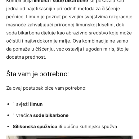
Kombinacija
limuna
i
sode bikarbone
se pokazala kao
jedna od najefikasnijih prirodnih metoda za čišćenje
pećnice. Limun je poznat po svojim svojstvima razgradnje
masnoće zahvaljujući prirodnoj limunskoj kiselini, dok
soda bikarbona djeluje kao abrazivno sredstvo koje može
očistiti i najtvrdokornije mrlje. Ova kombinacija ne samo
da pomaže u čišćenju, već ostavlja i ugodan miris, što je
dodatna prednost.
Šta vam je potrebno:
Za ovaj postupak biće vam potrebno:
1 svježi
limun
1 vrećica
sode bikarbone
Silikonska spužvica
ili obična kuhinjska spužva