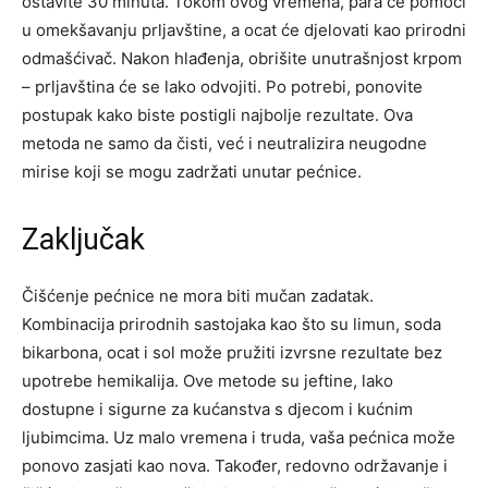
ostavite 30 minuta. Tokom ovog vremena, para će pomoći
u omekšavanju prljavštine, a ocat će djelovati kao prirodni
odmašćivač. Nakon hlađenja, obrišite unutrašnjost krpom
– prljavština će se lako odvojiti.
Po potrebi, ponovite
postupak kako biste postigli najbolje rezultate. Ova
metoda ne samo da čisti, već i neutralizira neugodne
mirise koji se mogu zadržati unutar pećnice.
Zaključak
Čišćenje pećnice ne mora biti mučan zadatak.
Kombinacija prirodnih sastojaka kao što su limun, soda
bikarbona, ocat i sol može pružiti izvrsne rezultate bez
upotrebe hemikalija. Ove metode su jeftine, lako
dostupne i sigurne za kućanstva s djecom i kućnim
ljubimcima.
Uz malo vremena i truda, vaša pećnica može
ponovo zasjati kao nova. Također, redovno održavanje i