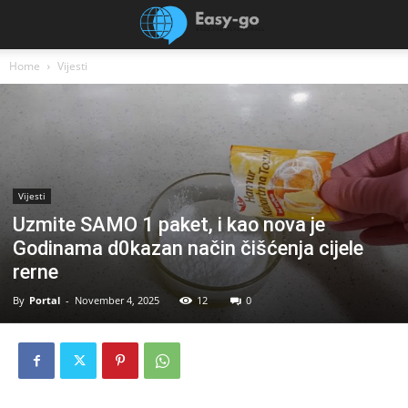
Home
Vijesti
Vijesti
Uzmite SAMO 1 paket, i kao nova je
Godinama d0kazan način čišćenja cijele
rerne
By
Portal
-
November 4, 2025
12
0