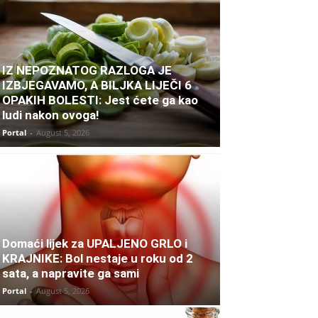
IZ NEPOZNATOG RAZLOGA JE
IZBJEGAVAMO, A BILJKA LIJEČI 6
OPAKIH BOLESTI: Jest ćete ga kao
ludi nakon ovoga!
Portal
-
August 5, 2026
Domaći lijek za UPALJENO GRLO i
KRAJNIKE: Bol nestaje u roku od 2
sata, a napravite ga sami
Portal
-
August 5, 2026