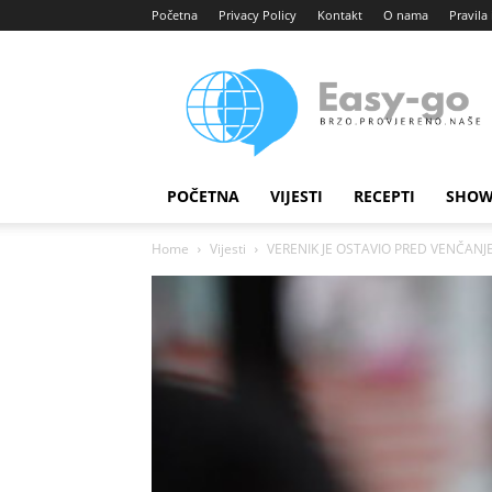
Početna
Privacy Policy
Kontakt
O nama
Pravila 
Easy
portal
POČETNA
VIJESTI
RECEPTI
SHOW
Home
Vijesti
VERENIK JE OSTAVIO PRED VENČANJE,