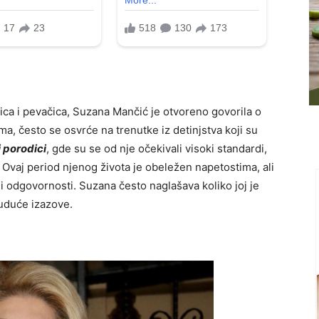
jica i pevačica, Suzana Mančić je otvoreno govorila o
a, često se osvrće na trenutke iz detinjstva koji su
j porodici
, gde su se od nje očekivali visoki standardi,
. Ovaj period njenog života je obeležen napetostima, ali
ni i odgovornosti. Suzana često naglašava koliko joj je
buduće izazove.