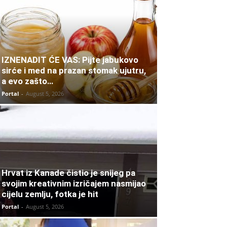
IZNENADIT ĆE VAS: Pijte jabukovo
sirće i med na prazan stomak ujutru,
a evo zašto…
Portal
-
August 5, 2026
Hrvat iz Kanade čistio je snijeg pa
svojim kreativnim izričajem nasmijao
cijelu zemlju, fotka je hit
Portal
-
August 5, 2026