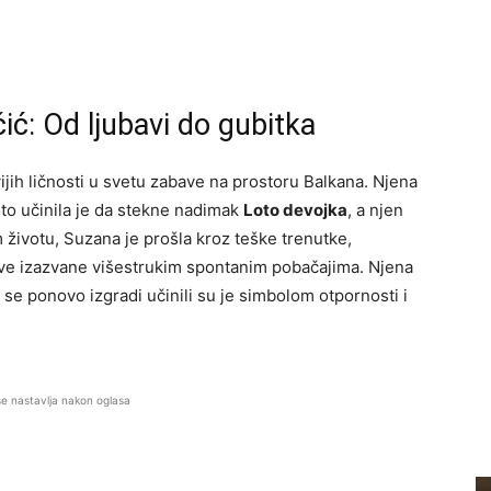
ić: Od ljubavi do gubitka
ijih ličnosti u svetu zabave na prostoru Balkana. Njena
oto učinila je da stekne nadimak
Loto devojka
, a njen
 životu, Suzana je prošla kroz teške trenutke,
love izazvane višestrukim spontanim pobačajima. Njena
se ponovo izgradi učinili su je simbolom otpornosti i
se nastavlja nakon oglasa