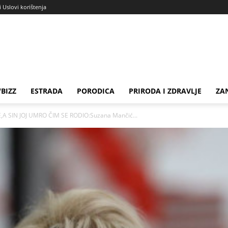
i Uslovi korištenja
BIZZ
ESTRADA
PORODICA
PRIRODA I ZDRAVLJE
ZA
A SIN JOJ UMRO ČIM SE RODIO:Suzana Mančić...