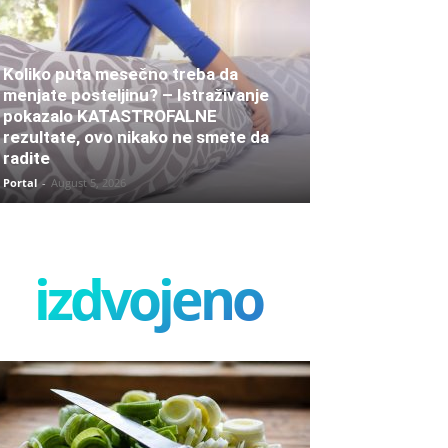
Koliko puta mesečno treba da
menjate posteljinu? – Istraživanje
pokazalo KATASTROFALNE
rezultate, ovo nikako ne smete da
radite
Portal
-
August 5, 2026
izdvojeno