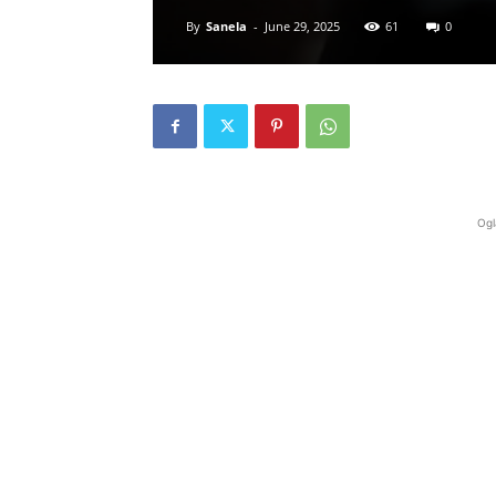
By
Sanela
-
June 29, 2025
61
0
Ogl