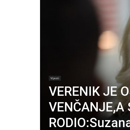
Vijesti
VERENIK JE 
VENČANJE,A 
RODIO:Suzana