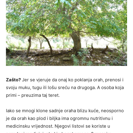
Zašto?
Jer se vjeruje da onaj ko poklanja orah, prenosi i
svoju muku, tugu ili lošu sreću na drugoga. A osoba koja
primi – preuzima taj teret.
Iako se mnogi klone sadnje oraha blizu kuće, neosporno
je da orah kao plod i biljka ima ogromnu nutritivnu i
medicinsku vrijednost. Njegovi listovi se koriste u