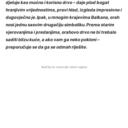
djeluje kao moćno i korisno drvo – daje plod bogat
hranjivim vrijednostima, pravi hlad, izgleda impresivno i
dugovječno je. Ipak, u mnogim krajevima Balkana, orah
nosi jednu sasvim drugačiju simboliku. Prema starim
vjerovanjima i predanjima, orahovo drvo ne bi trebalo
saditi blizu kuće, a ako vam ga neko pokloni –
preporučuje se da ga se odmah riješite.
Sadržaj se nastavlja nakon oglasa