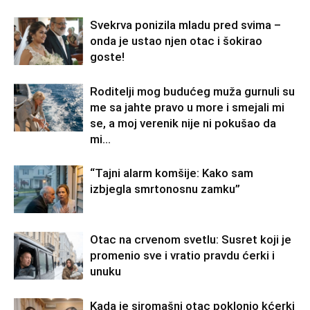
Svekrva ponizila mladu pred svima –
onda je ustao njen otac i šokirao
goste!
Roditelji mog budućeg muža gurnuli su
me sa jahte pravo u more i smejali mi
se, a moj verenik nije ni pokušao da
mi...
“Tajni alarm komšije: Kako sam
izbjegla smrtonosnu zamku”
Otac na crvenom svetlu: Susret koji je
promenio sve i vratio pravdu ćerki i
unuku
Kada je siromašni otac poklonio kćerki