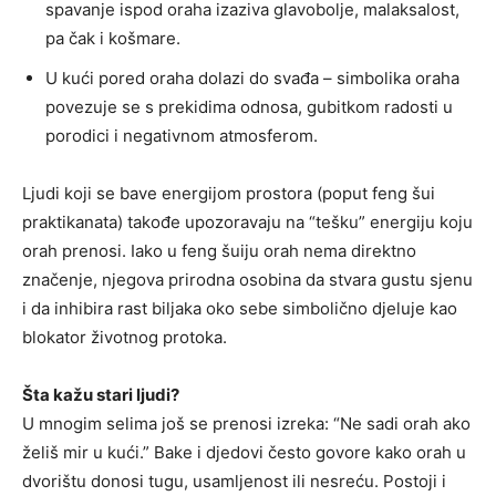
spavanje ispod oraha izaziva glavobolje, malaksalost,
pa čak i košmare.
U kući pored oraha dolazi do svađa – simbolika oraha
povezuje se s prekidima odnosa, gubitkom radosti u
porodici i negativnom atmosferom.
Ljudi koji se bave energijom prostora (poput feng šui
praktikanata) takođe upozoravaju na “tešku” energiju koju
orah prenosi. Iako u feng šuiju orah nema direktno
značenje, njegova prirodna osobina da stvara gustu sjenu
i da inhibira rast biljaka oko sebe simbolično djeluje kao
blokator životnog protoka.
Šta kažu stari ljudi?
U mnogim selima još se prenosi izreka: “Ne sadi orah ako
želiš mir u kući.” Bake i djedovi često govore kako orah u
dvorištu donosi tugu, usamljenost ili nesreću. Postoji i