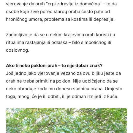
vjerovanje da orah “crpi zdravlje iz domaćina” – te da
osobe koje žive pored starog oraha često pate od
hroničnog umora, problema sa kostima ili depresije.
Zanimljivo je da se u nekim krajevima orah koristi i u
ritualima rastajanja ili odlaska – bilo simboličnog ili
doslovnog.
Ako ti neko pokloni orah – to nije dobar znak?
Još jedno jako vjerovanje vezano za ovu biljku jeste da
orah ne treba primiti na poklon. Nije uobičajeno da se
neko obraduje kada mu donesu sadnicu oraha. Umjesto
toga, mnogi će je ili odbiti, ili je odmah iznijeti iz kuće.