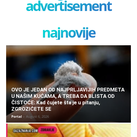
advertisement
najnovije
OVO JE JEDAN OD NAJPRLJAVIJIH PREDMETA
U NAŠIM KUĆAMA, A TREBA DA BLISTA OD
ČISTOĆE: Kad čujete šta je u pitanju,
ZGROZIĆETE SE
Portal
-
August 6, 2026