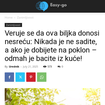
Home
Zanimljivosti
Zanimljivosti
Veruje se da ova biljka donosi
nesreću: Nikada je ne sadite,
a ako je dobijete na poklon –
odmah je bacite iz kuće!
By
Urednik
-
July 21, 2025
573
0