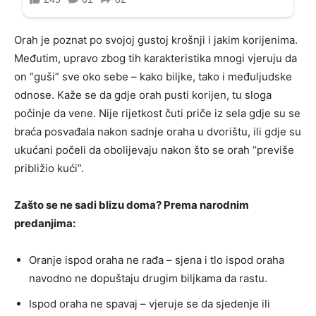
Orah je poznat po svojoj gustoj krošnji i jakim korijenima.
Međutim, upravo zbog tih karakteristika mnogi vjeruju da
on “guši” sve oko sebe – kako biljke, tako i međuljudske
odnose. Kaže se da gdje orah pusti korijen, tu sloga
počinje da vene. Nije rijetkost čuti priče iz sela gdje su se
braća posvađala nakon sadnje oraha u dvorištu, ili gdje su
ukućani počeli da obolijevaju nakon što se orah “previše
približio kući”.
Zašto se ne sadi blizu doma? Prema narodnim
predanjima:
Oranje ispod oraha ne rađa – sjena i tlo ispod oraha
navodno ne dopuštaju drugim biljkama da rastu.
Ispod oraha ne spavaj – vjeruje se da sjedenje ili