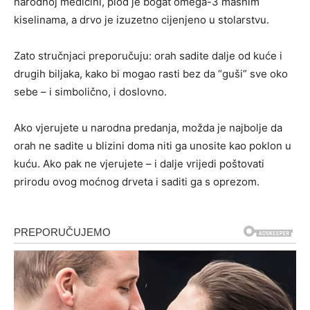
narodnoj medicini, plod je bogat omega-3 masnim
kiselinama, a drvo je izuzetno cijenjeno u stolarstvu.
Zato stručnjaci preporučuju: orah sadite dalje od kuće i
drugih biljaka, kako bi mogao rasti bez da “guši” sve oko
sebe – i simbolično, i doslovno.
Ako vjerujete u narodna predanja, možda je najbolje da
orah ne sadite u blizini doma niti ga unosite kao poklon u
kuću. Ako pak ne vjerujete – i dalje vrijedi poštovati
prirodu ovog moćnog drveta i saditi ga s oprezom.