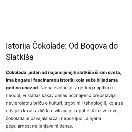
Istorija Čokolade: Od Bogova do
Slatkiša
Čokolada, jedan od najomiljenijih slatkiša širom sveta,
ima bogatu i fascinantnu istoriju koja seže hiljadama
godina unazad.
Njena evolucija iz gorkog napitka u
neodoljivi slatkiš kakav danas poznajemo predstavlja
nevjerojatnu priču o kulturi, trgovini i tehnologiji, koja se
odvijala kroz različite civilizacije i epohe. Kroz vekove,
čokolada je osvajala srca i nepca ljudi, a njena
popularnost ne jenjava ni danas.