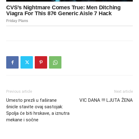
Previous article
Next article
Umesto prezli u faširane
VIC DANA !!! LJUTA ŽENA
šnicle stavite ovaj sastojak:
Spolja će biti hrskave, a iznutra
mekane i sočne