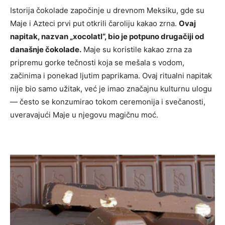
Istorija čokolade započinje u drevnom Meksiku, gde su
Maje i Azteci prvi put otkrili čaroliju kakao zrna.
Ovaj
napitak, nazvan „xocolatl“, bio je potpuno drugačiji od
današnje čokolade.
Maje su koristile kakao zrna za
pripremu gorke tečnosti koja se mešala s vodom,
začinima i ponekad ljutim paprikama. Ovaj ritualni napitak
nije bio samo užitak, već je imao značajnu kulturnu ulogu
— često se konzumirao tokom ceremonija i svečanosti,
uveravajući Maje u njegovu magičnu moć.