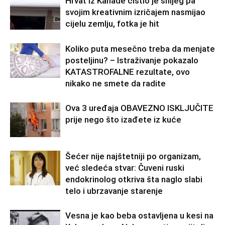
Hrvat iz Kanade čistio je snijeg pa
svojim kreativnim izričajem nasmijao
cijelu zemlju, fotka je hit
Koliko puta mesečno treba da menjate
posteljinu? – Istraživanje pokazalo
KATASTROFALNE rezultate, ovo
nikako ne smete da radite
Ova 3 uređaja OBAVEZNO ISKLJUČITE
prije nego što izađete iz kuće
Šećer nije najštetniji po organizam,
već sledeća stvar: Čuveni ruski
endokrinolog otkriva šta naglo slabi
telo i ubrzavanje starenje
Vesna je kao beba ostavljena u kesi na