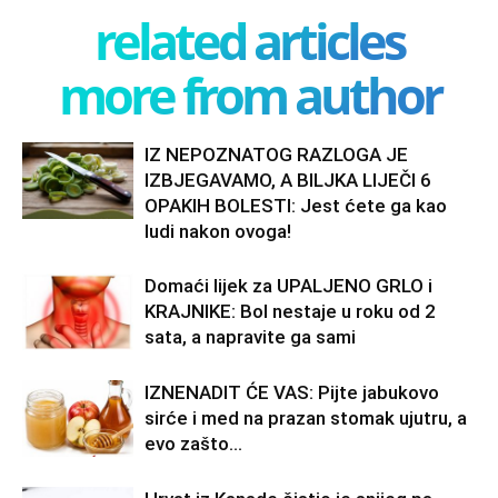
related articles
more from author
IZ NEPOZNATOG RAZLOGA JE
IZBJEGAVAMO, A BILJKA LIJEČI 6
OPAKIH BOLESTI: Jest ćete ga kao
ludi nakon ovoga!
Domaći lijek za UPALJENO GRLO i
KRAJNIKE: Bol nestaje u roku od 2
sata, a napravite ga sami
IZNENADIT ĆE VAS: Pijte jabukovo
sirće i med na prazan stomak ujutru, a
evo zašto…