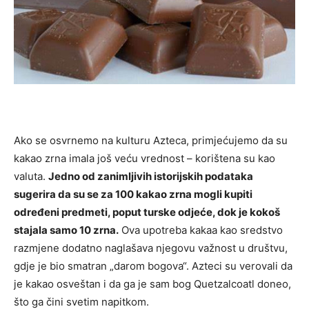
Ako se osvrnemo na kulturu Azteca, primjećujemo da su
kakao zrna imala još veću vrednost – korištena su kao
valuta.
Jedno od zanimljivih istorijskih podataka
sugerira da su se za 100 kakao zrna mogli kupiti
određeni predmeti, poput turske odjeće, dok je kokoš
stajala samo 10 zrna.
Ova upotreba kakaa kao sredstvo
razmjene dodatno naglašava njegovu važnost u društvu,
gdje je bio smatran „darom bogova“. Azteci su verovali da
je kakao osveštan i da ga je sam bog Quetzalcoatl doneo,
što ga čini svetim napitkom.