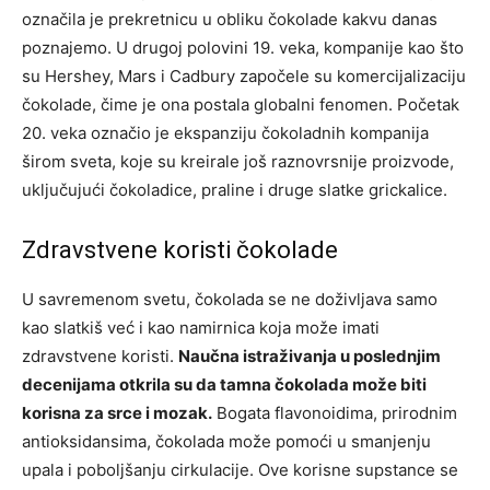
označila je prekretnicu u obliku čokolade kakvu danas
poznajemo. U drugoj polovini 19. veka, kompanije kao što
su Hershey, Mars i Cadbury započele su komercijalizaciju
čokolade, čime je ona postala globalni fenomen. Početak
20. veka označio je ekspanziju čokoladnih kompanija
širom sveta, koje su kreirale još raznovrsnije proizvode,
uključujući čokoladice, praline i druge slatke grickalice.
Zdravstvene koristi čokolade
U savremenom svetu, čokolada se ne doživljava samo
kao slatkiš već i kao namirnica koja može imati
zdravstvene koristi.
Naučna istraživanja u poslednjim
decenijama otkrila su da tamna čokolada može biti
korisna za srce i mozak.
Bogata flavonoidima, prirodnim
antioksidansima, čokolada može pomoći u smanjenju
upala i poboljšanju cirkulacije. Ove korisne supstance se