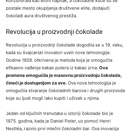
konzumirala kao elitni napitak, a čokoladne kuće su se
postale mesto okupljanja društvene elite, dodajući
čokoladi aura društvenog prestiža.
Revolucija u proizvodnji čokolade
Revolucija u proizvodnji čokolade dogodila se u 19. veku,
kada su švajcarski inovatori uveli nove tehnologije.
Godine 1828. otkrivena je metoda koja je omogućila
efikasno vađenje kakao putera iz kakao zrna.
Ova
promena omogućila je masovnu proizvodnju čokolade,
čineći je dostupnijom za sve.
Ova nova tehnologija je
omogućila stvaranje čokoladnih barova i drugih proizvoda
koje su ljudi mogli lako kupiti i uživati u njima.
Jedan od ključnih trenutaka u istoriji čokolade bio je
1875. godina, kada je Daniel Peter, uz pomoć Henri
Nestléa, razvio prvi mlečni čokoladni bar. Ova inovacija