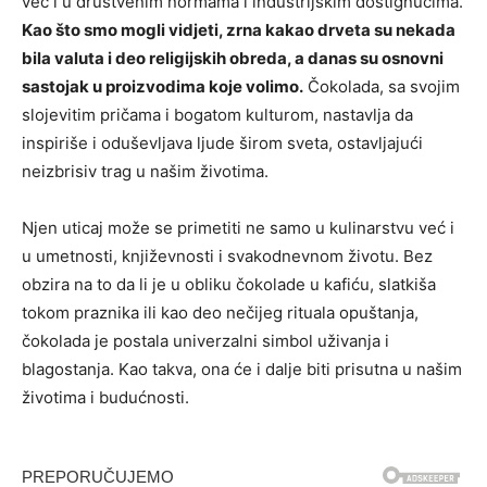
već i u društvenim normama i industrijskim dostignućima.
Kao što smo mogli vidjeti, zrna kakao drveta su nekada
bila valuta i deo religijskih obreda, a danas su osnovni
sastojak u proizvodima koje volimo.
Čokolada, sa svojim
slojevitim pričama i bogatom kulturom, nastavlja da
inspiriše i oduševljava ljude širom sveta, ostavljajući
neizbrisiv trag u našim životima.
Njen uticaj može se primetiti ne samo u kulinarstvu već i
u umetnosti, književnosti i svakodnevnom životu. Bez
obzira na to da li je u obliku čokolade u kafiću, slatkiša
tokom praznika ili kao deo nečijeg rituala opuštanja,
čokolada je postala univerzalni simbol uživanja i
blagostanja. Kao takva, ona će i dalje biti prisutna u našim
životima i budućnosti.