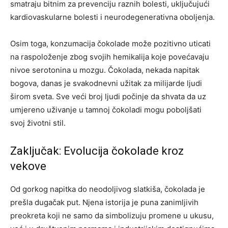
smatraju bitnim za prevenciju raznih bolesti, uključujući
kardiovaskularne bolesti i neurodegenerativna oboljenja.
Osim toga, konzumacija čokolade može pozitivno uticati
na raspoloženje zbog svojih hemikalija koje povećavaju
nivoe serotonina u mozgu. Čokolada, nekada napitak
bogova, danas je svakodnevni užitak za milijarde ljudi
širom sveta. Sve veći broj ljudi počinje da shvata da uz
umjereno uživanje u tamnoj čokoladi mogu poboljšati
svoj životni stil.
Zaključak: Evolucija čokolade kroz
vekove
Od gorkog napitka do neodoljivog slatkiša, čokolada je
prešla dugačak put. Njena istorija je puna zanimljivih
preokreta koji ne samo da simbolizuju promene u ukusu,