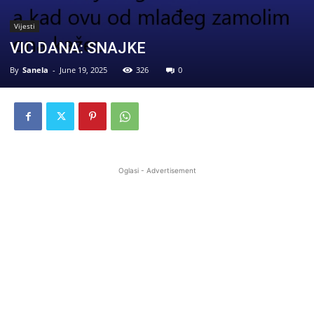
Vijesti
VIC DANA: SNAJKE
By
Sanela
-
June 19, 2025
326
0
Oglasi - Advertisement