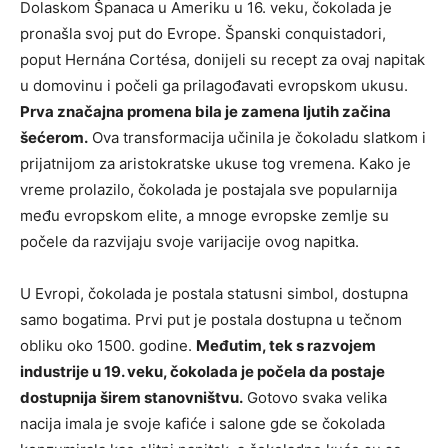
Dolaskom Španaca u Ameriku u 16. veku, čokolada je
pronašla svoj put do Evrope. Španski conquistadori,
poput Hernána Cortésa, donijeli su recept za ovaj napitak
u domovinu i počeli ga prilagođavati evropskom ukusu.
Prva značajna promena bila je zamena ljutih začina
šećerom.
Ova transformacija učinila je čokoladu slatkom i
prijatnijom za aristokratske ukuse tog vremena. Kako je
vreme prolazilo, čokolada je postajala sve popularnija
među evropskom elite, a mnoge evropske zemlje su
počele da razvijaju svoje varijacije ovog napitka.
U Evropi, čokolada je postala statusni simbol, dostupna
samo bogatima. Prvi put je postala dostupna u tečnom
obliku oko 1500. godine.
Međutim, tek s razvojem
industrije u 19. veku, čokolada je počela da postaje
dostupnija širem stanovništvu.
Gotovo svaka velika
nacija imala je svoje kafiće i salone gde se čokolada