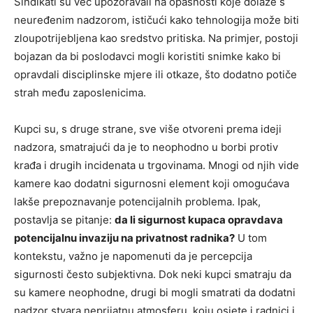
Sindikati su već upozoravali na opasnosti koje dolaze s
neuređenim nadzorom, ističući kako tehnologija može biti
zloupotrijebljena kao sredstvo pritiska. Na primjer, postoji
bojazan da bi poslodavci mogli koristiti snimke kako bi
opravdali disciplinske mjere ili otkaze, što dodatno potiče
strah među zaposlenicima.
Kupci su, s druge strane, sve više otvoreni prema ideji
nadzora, smatrajući da je to neophodno u borbi protiv
krađa i drugih incidenata u trgovinama. Mnogi od njih vide
kamere kao dodatni sigurnosni element koji omogućava
lakše prepoznavanje potencijalnih problema. Ipak,
postavlja se pitanje:
da li sigurnost kupaca opravdava
potencijalnu invaziju na privatnost radnika?
U tom
kontekstu, važno je napomenuti da je percepcija
sigurnosti često subjektivna. Dok neki kupci smatraju da
su kamere neophodne, drugi bi mogli smatrati da dodatni
nadzor stvara neprijatnu atmosferu, koju osjete i radnici i