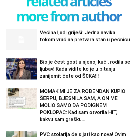
related articles
more from author
Većina ljudi griješi: Jedna navika
tokom vrućina pretvara stan u pećnicu
Bio je čest gost u njenoj kući, rodila se
ljubav!!Kada vidite ko je u pitanju
zanijemit ćete od Š0KA!!!
MOMAK MI JE ZA ROĐENDAN KUPIO
ŠERPU, BJESNILA SAM, A ON ME
MOLIO SAMO DA PODIGNEM
POKLOPAC: Kad sam otvorila HIT,
kakvu sam grešku...
PVC stolarija će sijati kao nova! Ovim