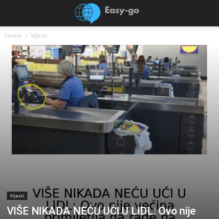
Home
Vijesti
Vijesti
VlŠE NlKADA NEĆU UĆl U LlDL: Ovo nije