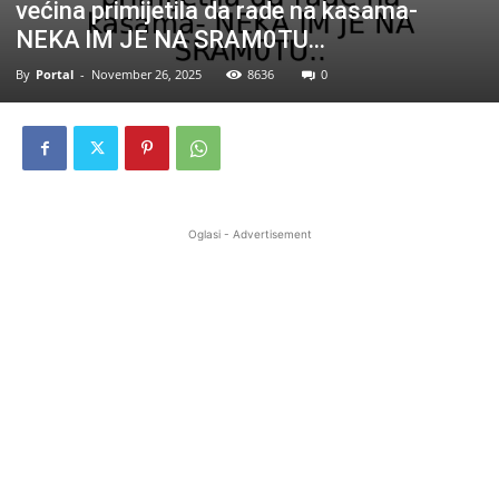
većina primijetila da rade na kasama-
NEKA lM JE NA SRAM0TU…
By
Portal
-
November 26, 2025
8636
0
Oglasi - Advertisement