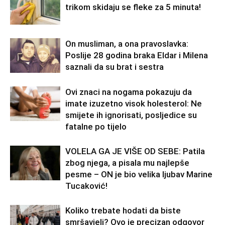
trikom skidaju se fleke za 5 minuta!
On musliman, a ona pravoslavka:
Poslije 28 godina braka Eldar i Milena
saznali da su brat i sestra
Ovi znaci na nogama pokazuju da
imate izuzetno visok holesterol: Ne
smijete ih ignorisati, posljedice su
fatalne po tijelo
VOLELA GA JE VIŠE OD SEBE: Patila
zbog njega, a pisala mu najlepše
pesme – ON je bio velika ljubav Marine
Tucaković!
Koliko trebate hodati da biste
smršavjeli? Ovo je precizan odgovor