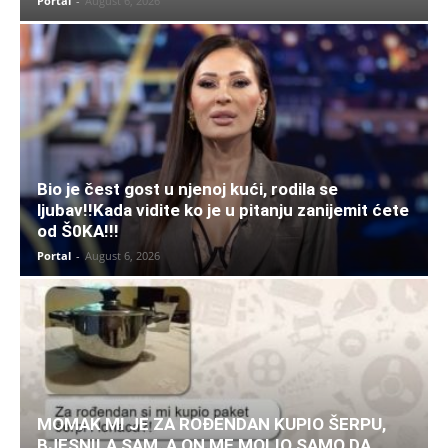
Portal
-
August 6, 2026
Bio je čest gost u njenoj kući, rodila se
ljubav!!Kada vidite ko je u pitanju zanijemit ćete
od Š0KA!!!
Portal
-
August 6, 2026
MOMAK MI JE ZA ROĐENDAN KUPIO ŠERPU,
BJESNILA SAM, A ON ME MOLIO SAMO DA