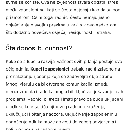
svrhe se koriste. Ova neizvjesnost stvara dodatni stres
među zaposlenima, koji se često osjećaju kao da su pod
prismotrom. Osim toga, radnici često nemaju jasno
objašnjenje o svojim pravima u vezi s video nadzorom,
što dodatno povećava osjećaj nesigurnosti i straha.
Šta donosi budućnost?
Kako se situacija razvija, važnost ovih pitanja postaje sve
očiglednija.
Kupci i zaposlenici
trebaju raditi zajedno na
pronalaženju rješenja koja će zadovoljiti obje strane.
Mnogi vjeruju da bi otvorena komunikacija između
menadžmenta i radnika mogla biti ključ za rješavanje ovih
problema. Radnici bi trebali imati pravo da budu uključeni
u odluke koje se tiču njihovog radnog okruženja,
uključujući i pitanja nadzora. Uključivanje zaposlenih u
donošenje odluka može dovesti do većeg povjerenja i
boljih odnosa na radnom mjestu.