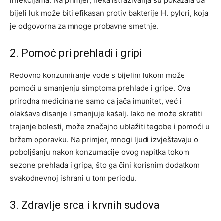
infekcijama. Na primjer, neka istraživanja su pokazala da
bijeli luk može biti efikasan protiv bakterije H. pylori, koja
je odgovorna za mnoge probavne smetnje.
2. Pomoć pri prehladi i gripi
Redovno konzumiranje vode s bijelim lukom može
pomoći u smanjenju simptoma prehlade i gripe. Ova
prirodna medicina ne samo da jača imunitet, već i
olakšava disanje i smanjuje kašalj. Iako ne može skratiti
trajanje bolesti, može značajno ublažiti tegobe i pomoći u
bržem oporavku. Na primjer, mnogi ljudi izvještavaju o
poboljšanju nakon konzumacije ovog napitka tokom
sezone prehlada i gripa, što ga čini korisnim dodatkom
svakodnevnoj ishrani u tom periodu.
3. Zdravlje srca i krvnih sudova