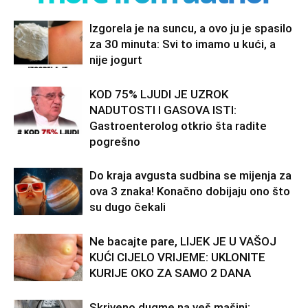
Izgorela je na suncu, a ovo ju je spasilo
za 30 minuta: Svi to imamo u kući, a
nije jogurt
KOD 75% LJUDI JE UZROK
NADUTOSTI I GASOVA ISTI:
Gastroenterolog otkrio šta radite
pogrešno
Do kraja avgusta sudbina se mijenja za
ova 3 znaka! Konačno dobijaju ono što
su dugo čekali
Ne bacajte pare, LIJEK JE U VAŠOJ
KUĆI CIJELO VRIJEME: UKLONITE
KURIJE OKO ZA SAMO 2 DANA
Skriveno dugme na veš mašini: