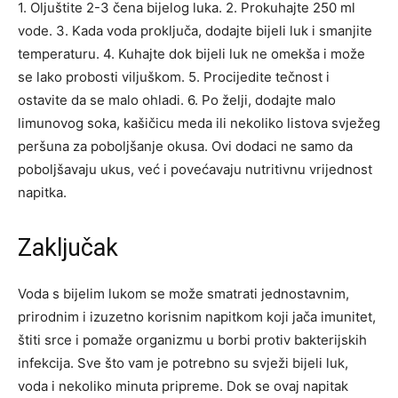
1. Oljuštite 2-3 čena bijelog luka.
2. Prokuhajte 250 ml
vode.
3. Kada voda proključa, dodajte bijeli luk i smanjite
temperaturu.
4. Kuhajte dok bijeli luk ne omekša i može
se lako probosti viljuškom.
5. Procijedite tečnost i
ostavite da se malo ohladi.
6. Po želji, dodajte malo
limunovog soka, kašičicu meda ili nekoliko listova svježeg
peršuna za poboljšanje okusa. Ovi dodaci ne samo da
poboljšavaju ukus, već i povećavaju nutritivnu vrijednost
napitka.
Zaključak
Voda s bijelim lukom se može smatrati jednostavnim,
prirodnim i izuzetno korisnim napitkom koji jača imunitet,
štiti srce i pomaže organizmu u borbi protiv bakterijskih
infekcija. Sve što vam je potrebno su svježi bijeli luk,
voda i nekoliko minuta pripreme.
Dok se ovaj napitak