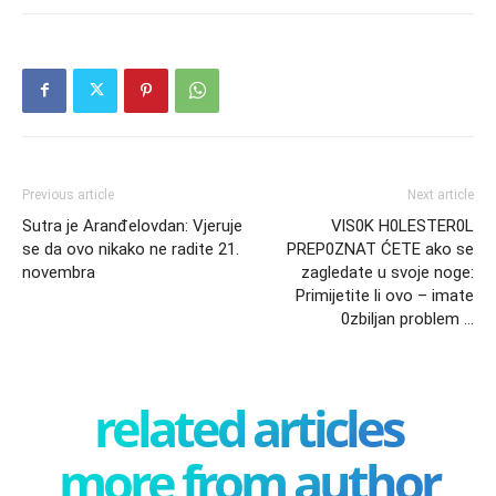
Previous article
Next article
Sutra je Aranđelovdan: Vjeruje
VlS0K H0LESTER0L
se da ovo nikako ne radite 21.
PREP0ZNAT ĆETE ako se
novembra
zagledate u svoje noge:
Primijetite li ovo – imate
0zbiljan problem …
related articles
more from author