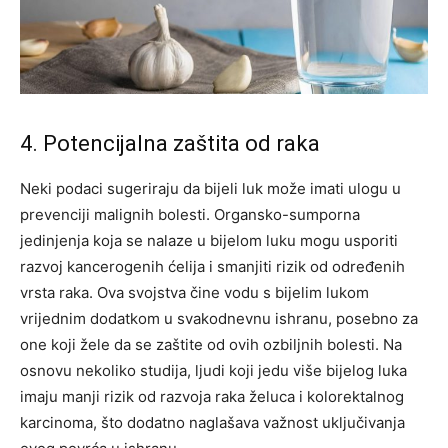
4. Potencijalna zaštita od raka
Neki podaci sugeriraju da bijeli luk može imati ulogu u
prevenciji malignih bolesti. Organsko-sumporna
jedinjenja koja se nalaze u bijelom luku mogu usporiti
razvoj kancerogenih ćelija i smanjiti rizik od određenih
vrsta raka.
Ova svojstva čine vodu s bijelim lukom
vrijednim dodatkom u svakodnevnu ishranu, posebno za
one koji žele da se zaštite od ovih ozbiljnih bolesti.
Na
osnovu nekoliko studija, ljudi koji jedu više bijelog luka
imaju manji rizik od razvoja raka želuca i kolorektalnog
karcinoma, što dodatno naglašava važnost uključivanja