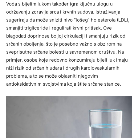
Voda s bijelim lukom također igra ključnu ulogu u
održavanju zdravlja srca i krvnih sudova. Istraživanja
sugeriraju da može sniziti nivo “lošeg” holesterola (LDL),
smanjiti trigliceride i regulirati krvni pritisak.
Ove
blagodati doprinose boljoj cirkulaciji i smanjuju rizik od
srčanih oboljenja, što je posebno važno s obzirom na
sveprisutne srčane bolesti u savremenom društvu.
Na
primjer, osobe koje redovno konzumiraju bijeli luk imaju
niži rizik od srčanih udara i drugih kardiovaskularnih
problema, a to se može objasniti njegovim
antioksidativnim svojstvima koja štite srčane stanice.