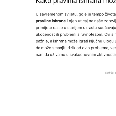
Kako pravilna ishrana mož
U savremenom svijetu, gdje je tempo života
pravilne ishrane
i njen uticaj na naše zdrav
primijete da se u starijem uzrastu suočavaj
ukočenost ili problemi s ravnotežom. Ovi sim
pažnje, a ishrana može igrati ključnu ulogu
da može smanjiti rizik od ovih problema, već
nam da uživamo u svakodnevnim aktivnosti
Sadržaj 