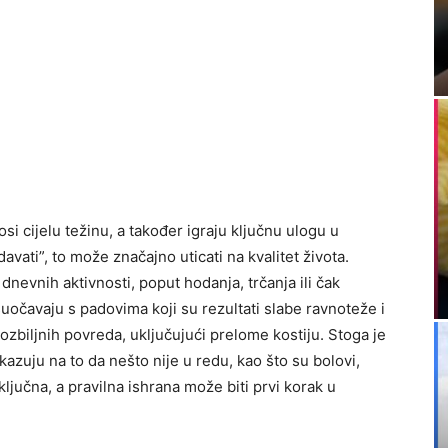
si cijelu težinu, a također igraju ključnu ulogu u
avati”, to može značajno uticati na kvalitet života.
nevnih aktivnosti, poput hodanja, trčanja ili čak
suočavaju s padovima koji su rezultati slabe ravnoteže i
zbiljnih povreda, uključujući prelome kostiju. Stoga je
azuju na to da nešto nije u redu, kao što su bolovi,
ljučna, a pravilna ishrana može biti prvi korak u