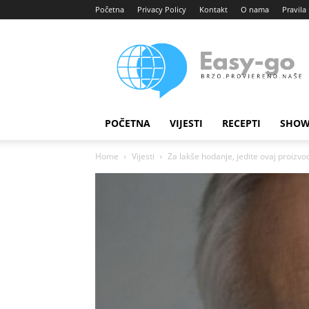
Početna
Privacy Policy
Kontakt
O nama
Pravila 
Easy
portal
POČETNA
VIJESTI
RECEPTI
SHOW
Home
Vijesti
Za lakše hodanje, jedite ovaj proizvo