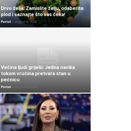
Drvo želja: Zamislite želju, odaberite
plod i saznajte što vas čeka!
Portal
-
August 6, 2026
Većina ljudi griješi: Jedna navika
tokom vrućina pretvara stan u
pećnicu
Portal
-
August 6, 2026