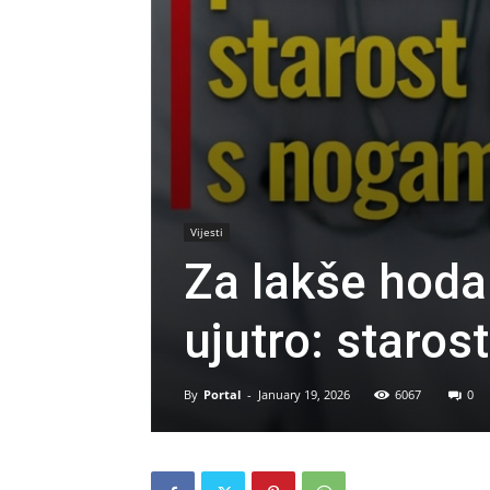
Vijesti
Za lakše hodan
ujutro: staro
By
Portal
-
January 19, 2026
6067
0