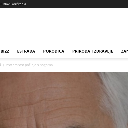
i Uslovi korištenja
BIZZ
ESTRADA
PORODICA
PRIRODA I ZDRAVLJE
ZA
d ujutro: starost počinje s nogama