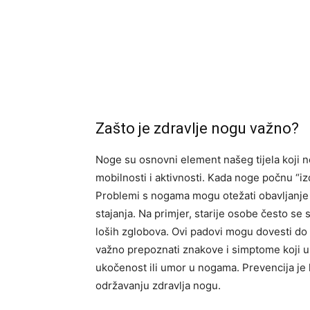
Zašto je zdravlje nogu važno?
Noge su osnovni element našeg tijela koji no
mobilnosti i aktivnosti. Kada noge počnu “izd
Problemi s nogama mogu otežati obavljanje d
stajanja. Na primjer, starije osobe često se 
loših zglobova. Ovi padovi mogu dovesti do o
važno prepoznati znakove i simptome koji uk
ukočenost ili umor u nogama. Prevencija je k
održavanju zdravlja nogu.