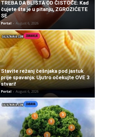
TREBA DA BLISTA OD ČISTOĆE: Kad
čujete šta je u pitanju, ZGROZIĆETE
SE
Portal
-
August 6, 2026
Stavite režanj češnjaka pod jastuk
prije spavanja: Ujutro očekujte OVE 3
stvari!
Portal
-
August 6, 2026