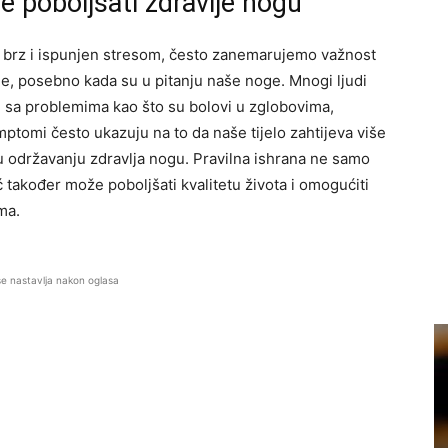
e poboljšati zdravlje nogu
 brz i ispunjen stresom, često zanemarujemo važnost
lje, posebno kada su u pitanju naše noge. Mnogi ljudi
u sa problemima kao što su bolovi u zglobovima,
ptomi često ukazuju na to da naše tijelo zahtijeva više
 u održavanju zdravlja nogu. Pravilna ishrana ne samo
 također može poboljšati kvalitetu života i omogućiti
ma.
se nastavlja nakon oglasa