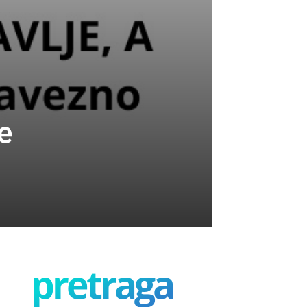
e
pretraga