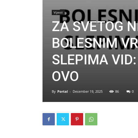
Vijesti
ZA SVETOG N
BOLESNIM VR
SLEPIMA VID: 
OVO
By
Portal
-
December 19, 2025
86
0