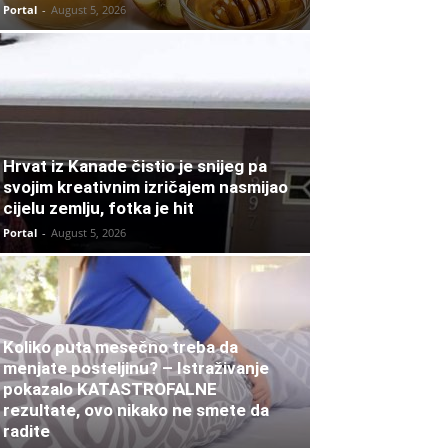
Portal
-
August 5, 2026
Hrvat iz Kanade čistio je snijeg pa
svojim kreativnim izričajem nasmijao
cijelu zemlju, fotka je hit
Portal
-
August 5, 2026
Koliko puta mesečno treba da
menjate posteljinu? – Istraživanje
pokazalo KATASTROFALNE
rezultate, ovo nikako ne smete da
radite