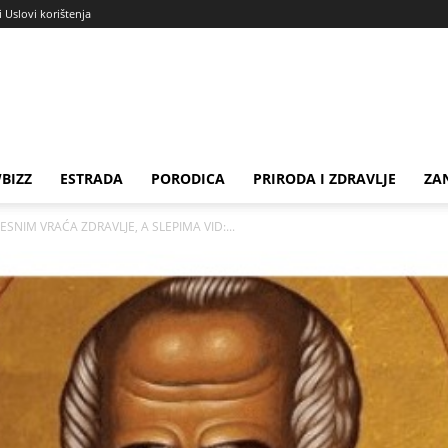
i Uslovi korištenja
BIZZ
ESTRADA
PORODICA
PRIRODA I ZDRAVLJE
ZA
SNIM VRAĆA ZDRAVLJE, A SLEPIMA VID:...