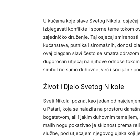
U kućama koje slave Svetog Nikolu, osjećaj 
izbjegavati konflikte i sporne teme tokom ov
zajedničko druženje. Taj osjećaj smirenosti d
kućanstava, putnika i siromašnih, donosi bla
ovaj blagdan slavi često se smatra odrazom
dugoročan utjecaj na njihove odnose tokom c
simbol ne samo duhovne, već i socijalne po
Život i Djelo Svetog Nikole
Sveti Nikola, poznat kao jedan od najcjenjeni
u Patari, koja se nalazila na prostoru današ
bogatstvom, ali i jakim duhovnim temeljem, z
malih nogu pokazivao je sklonost prema reli
službe, pod utjecajem njegovog ujaka koji je