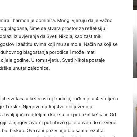
mira i harmonije dominira. Mnogi vjeruju da je važno
og blagdana, čime se stvara prostor za refleksiju i
olazi iz uvjerenja da Sveti Nikola, kao zaštitnik
goslov i zaštitu svima koji mu se mole. Način na koji se
 duhovnog blagostanja porodice i može imati
ijele godine. U tom svjetlu, Sveti Nikola postaje
drške unutar zajednice.
jih svetaca u kršćanskoj tradiciji, rođen je u 4. stoljeću
nje Turske. Njegovo djetinjstvo obilježeno je
ahvaljujući roditeljima koji su bili pobožni kršćani. Od
giji, a njegov životni put ubrzo ga je doveo do crkvene
 bio biskup. Ova rani poziv nije bio samo rezultat