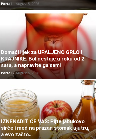
Portal
-
August 5, 2026
Domaći lijek za UPALJENO GRLO i
KRAJNIKE: Bol nestaje u roku od 2
sata, a napravite ga sami
Portal
-
August 5, 2026
IZNENADIT ĆE VAS: Pijte jabukovo
sirće i med na prazan stomak ujutru,
a evo zašto…