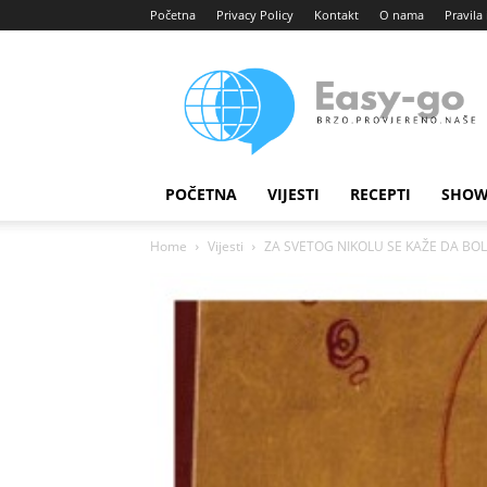
Početna
Privacy Policy
Kontakt
O nama
Pravila 
Easy
portal
POČETNA
VIJESTI
RECEPTI
SHOW
Home
Vijesti
ZA SVETOG NIKOLU SE KAŽE DA BOLE