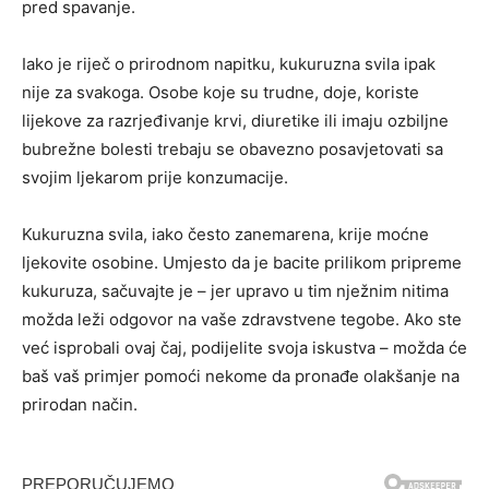
pred spavanje.
Iako je riječ o prirodnom napitku, kukuruzna svila ipak
nije za svakoga. Osobe koje su trudne, doje, koriste
lijekove za razrjeđivanje krvi, diuretike ili imaju ozbiljne
bubrežne bolesti trebaju se obavezno posavjetovati sa
svojim ljekarom prije konzumacije.
Kukuruzna svila, iako često zanemarena, krije moćne
ljekovite osobine. Umjesto da je bacite prilikom pripreme
kukuruza, sačuvajte je – jer upravo u tim nježnim nitima
možda leži odgovor na vaše zdravstvene tegobe. Ako ste
već isprobali ovaj čaj, podijelite svoja iskustva – možda će
baš vaš primjer pomoći nekome da pronađe olakšanje na
prirodan način.