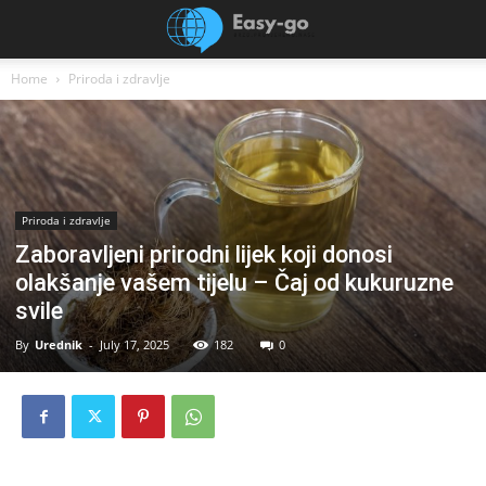
Home
Priroda i zdravlje
Priroda i zdravlje
Zaboravljeni prirodni lijek koji donosi
olakšanje vašem tijelu – Čaj od kukuruzne
svile
By
Urednik
-
July 17, 2025
182
0