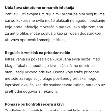
Ublažava simptome urinarnih infekcija
Zahvaljujući svojim umirujućim i protuupalnim svojstvima,
čaj od kukuruzne svile može olakšati nelagodu i peckanje
koje prate infekcije mokraćnih puteva. Iako nije zamjena
za antibiotike, može poslužiti kao prirodan dodatak koji
ubrzava oporavak i smanjuje iritaciju.
Reguliše krvni tlak na prirodan način
Istraživanja su pokazala da kukuruzna svila može imati
blagi efekat na opuštanje krvnih žila, čime doprinosi
stabilizaciji krvnog pritiska. Osobe koje traže prirodne
metode za regulaciju blago povišenog pritiska mogu
isprobati ovaj čaj kao dio svakodnevne rutine, naravno uz
prethodni dogovor s ljekarom.
Pomaže pri kontroli šećera u krvi
Tradicionalna medicina posebno cijeni kukuruznu svilu