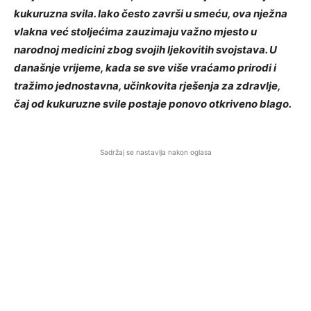
kukuruzna svila. Iako često završi u smeću, ova nježna
vlakna već stoljećima zauzimaju važno mjesto u
narodnoj medicini zbog svojih ljekovitih svojstava. U
današnje vrijeme, kada se sve više vraćamo prirodi i
tražimo jednostavna, učinkovita rješenja za zdravlje,
čaj od kukuruzne svile postaje ponovo otkriveno blago.
Sadržaj se nastavlja nakon oglasa