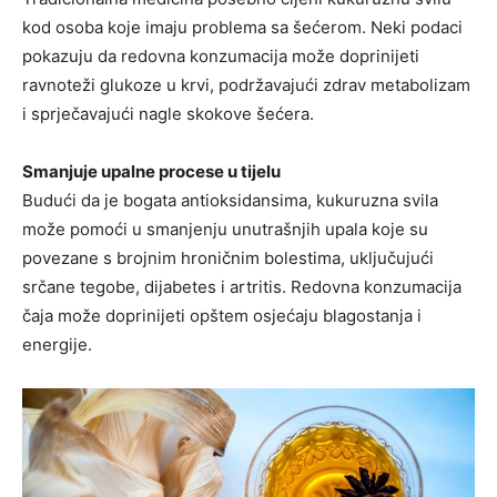
kod osoba koje imaju problema sa šećerom. Neki podaci
pokazuju da redovna konzumacija može doprinijeti
ravnoteži glukoze u krvi, podržavajući zdrav metabolizam
i sprječavajući nagle skokove šećera.
Smanjuje upalne procese u tijelu
Budući da je bogata antioksidansima, kukuruzna svila
može pomoći u smanjenju unutrašnjih upala koje su
povezane s brojnim hroničnim bolestima, uključujući
srčane tegobe, dijabetes i artritis. Redovna konzumacija
čaja može doprinijeti opštem osjećaju blagostanja i
energije.