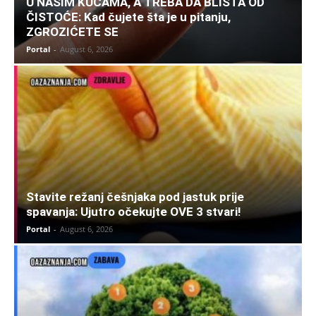
U NAŠIM KUĆAMA, A TREBA DA BLISTA OD
ČISTOĆE: Kad čujete šta je u pitanju,
ZGROZIĆETE SE
Portal
-
August 6, 2026
Stavite režanj češnjaka pod jastuk prije
spavanja: Ujutro očekujte OVE 3 stvari!
Portal
-
August 6, 2026