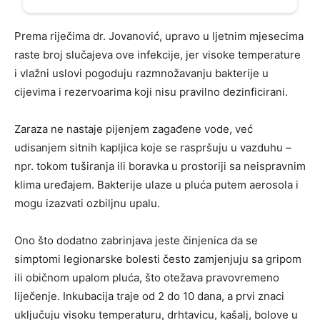
Prema riječima dr. Jovanović, upravo u ljetnim mjesecima
raste broj slučajeva ove infekcije, jer visoke temperature
i vlažni uslovi pogoduju razmnožavanju bakterije u
cijevima i rezervoarima koji nisu pravilno dezinficirani.
Zaraza ne nastaje pijenjem zagađene vode, već
udisanjem sitnih kapljica koje se raspršuju u vazduhu –
npr. tokom tuširanja ili boravka u prostoriji sa neispravnim
klima uređajem. Bakterije ulaze u pluća putem aerosola i
mogu izazvati ozbiljnu upalu.
Ono što dodatno zabrinjava jeste činjenica da se
simptomi legionarske bolesti često zamjenjuju sa gripom
ili običnom upalom pluća, što otežava pravovremeno
liječenje. Inkubacija traje od 2 do 10 dana, a prvi znaci
uključuju visoku temperaturu, drhtavicu, kašalj, bolove u