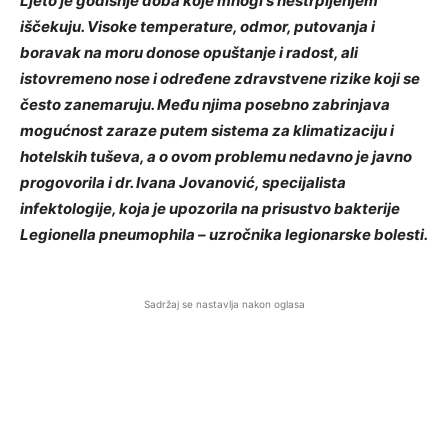
Ljeto je godišnje doba koje mnogi s nestrpljenjem
iščekuju. Visoke temperature, odmor, putovanja i
boravak na moru donose opuštanje i radost, ali
istovremeno nose i određene zdravstvene rizike koji se
često zanemaruju. Među njima posebno zabrinjava
mogućnost zaraze putem sistema za klimatizaciju i
hotelskih tuševa, a o ovom problemu nedavno je javno
progovorila i dr. Ivana Jovanović, specijalista
infektologije, koja je upozorila na prisustvo bakterije
Legionella pneumophila – uzročnika legionarske bolesti.
Sadržaj se nastavlja nakon oglasa