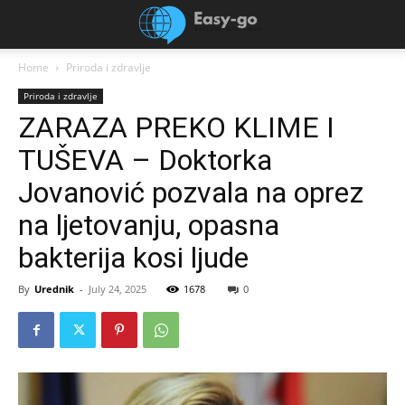
Home
Priroda i zdravlje
Priroda i zdravlje
ZARAZA PREKO KLIME I
TUŠEVA – Doktorka
Jovanović pozvala na oprez
na ljetovanju, opasna
bakterija kosi ljude
By
Urednik
-
July 24, 2025
1678
0