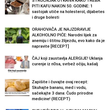
STRUČNJAK OTKRIVA KAKO TREBA
PITI KAFU NAKON 50. GODINE: 1
sastojak utiče na holesterol, dijabetes
i druge bolesti
ORAHOVAČA JE NAJZDRAVIJE
ALKOHOLNO PIĆE: Narodni lijek za
anemiju i štitnu žlijezdu, evo kako da je
napravite [RECEPT]
ČAJ koji zaustavlja ALERGIJE! Uklanja
curenje iz n0sa, svrbež očiju, kašalj
Zapišite i čuvajte ovaj recept:
Skuhajte bananu, med i vodu,
sačekajte 3 dana: Čudo prirodne
medicine! (RECEPT)