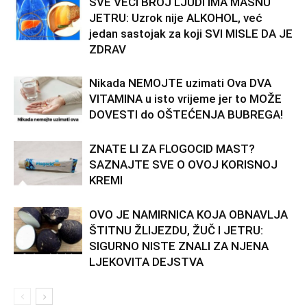
SVE VEĆI BROJ LJUDI IMA MASNU
JETRU: Uzrok nije ALKOHOL, već
jedan sastojak za koji SVI MISLE DA JE
ZDRAV
Nikada NEMOJTE uzimati Ova DVA
VITAMINA u isto vrijeme jer to MOŽE
DOVESTI do OŠTEĆENJA BUBREGA!
ZNATE LI ZA FLOGOCID MAST?
SAZNAJTE SVE O OVOJ KORISNOJ
KREMI
OVO JE NAMIRNICA KOJA OBNAVLJA
ŠTITNU ŽLIJEZDU, ŽUČ I JETRU:
SIGURNO NISTE ZNALI ZA NJENA
LJEKOVITA DEJSTVA