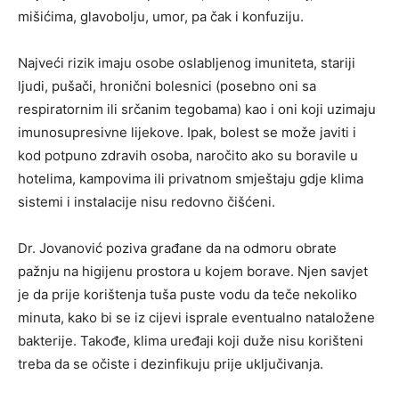
mišićima, glavobolju, umor, pa čak i konfuziju.
Najveći rizik imaju osobe oslabljenog imuniteta, stariji
ljudi, pušači, hronični bolesnici (posebno oni sa
respiratornim ili srčanim tegobama) kao i oni koji uzimaju
imunosupresivne lijekove. Ipak, bolest se može javiti i
kod potpuno zdravih osoba, naročito ako su boravile u
hotelima, kampovima ili privatnom smještaju gdje klima
sistemi i instalacije nisu redovno čišćeni.
Dr. Jovanović poziva građane da na odmoru obrate
pažnju na higijenu prostora u kojem borave. Njen savjet
je da prije korištenja tuša puste vodu da teče nekoliko
minuta, kako bi se iz cijevi isprale eventualno nataložene
bakterije. Takođe, klima uređaji koji duže nisu korišteni
treba da se očiste i dezinfikuju prije uključivanja.