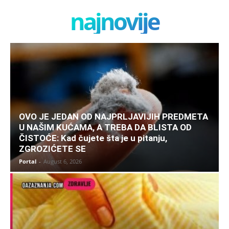
najnovije
OVO JE JEDAN OD NAJPRLJAVIJIH PREDMETA
U NAŠIM KUĆAMA, A TREBA DA BLISTA OD
ČISTOĆE: Kad čujete šta je u pitanju,
ZGROZIĆETE SE
Portal
-
August 6, 2026