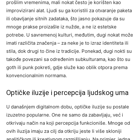
prošlim vremenima, mali nokat često je korišten kao
improvizirani alat. Ljudi su ga koristili za otvaranje paketa
ili obavljanje sitnih zadataka, što jasno pokazuje da su
mnoge prakse proizašle iz nužde, a ne iz estetske
potrebe. U savremenoj kulturi, međutim, dugi nokat može
imati različita značenja – za neke je to izraz identiteta ili
stila, dok drugi to čine iz tradicije. Ponekad, dugi nokti su
takođe povezani sa određenim subkulturama, kao što su
goth ili punk pokreti, gdje služe kao oblik otpora prema
konvencionalnim normama.
Optičke iluzije i percepcija ljudskog uma
U današnjem digitalnom dobu, optičke iluzije su postale
izuzetno popularne. One ne samo da zabavljaju, već i
otkrivaju način na koji percepcija funkcioniše. Mnoge od
ovih iluzija imaju za cilj da otkriju jeste li više skloniji
analitičkom ili kreativnom razmišljanju.
Na primjer, jedna