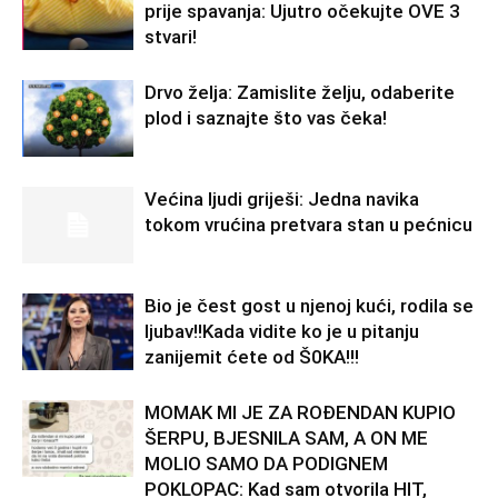
prije spavanja: Ujutro očekujte OVE 3
stvari!
Drvo želja: Zamislite želju, odaberite
plod i saznajte što vas čeka!
Većina ljudi griješi: Jedna navika
tokom vrućina pretvara stan u pećnicu
Bio je čest gost u njenoj kući, rodila se
ljubav!!Kada vidite ko je u pitanju
zanijemit ćete od Š0KA!!!
MOMAK MI JE ZA ROĐENDAN KUPIO
ŠERPU, BJESNILA SAM, A ON ME
MOLIO SAMO DA PODIGNEM
POKLOPAC: Kad sam otvorila HIT,