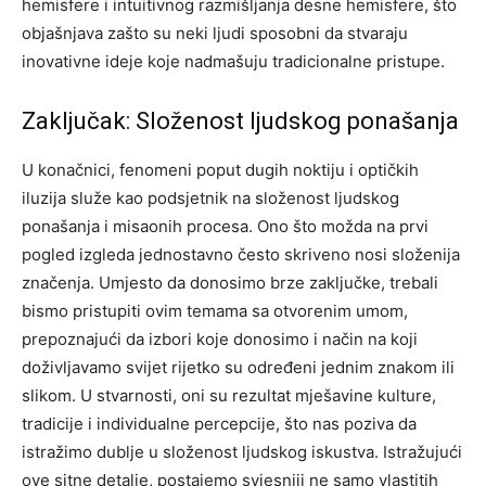
hemisfere i intuitivnog razmišljanja desne hemisfere, što
objašnjava zašto su neki ljudi sposobni da stvaraju
inovativne ideje koje nadmašuju tradicionalne pristupe.
Zaključak: Složenost ljudskog ponašanja
U konačnici, fenomeni poput dugih noktiju i optičkih
iluzija služe kao podsjetnik na složenost ljudskog
ponašanja i misaonih procesa. Ono što možda na prvi
pogled izgleda jednostavno često skriveno nosi složenija
značenja.
Umjesto da donosimo brze zaključke, trebali
bismo pristupiti ovim temama sa otvorenim umom,
prepoznajući da izbori koje donosimo i način na koji
doživljavamo svijet rijetko su određeni jednim znakom ili
slikom.
U stvarnosti, oni su rezultat mješavine kulture,
tradicije i individualne percepcije, što nas poziva da
istražimo dublje u složenost ljudskog iskustva.
Istražujući
ove sitne detalje, postajemo svjesniji ne samo vlastitih