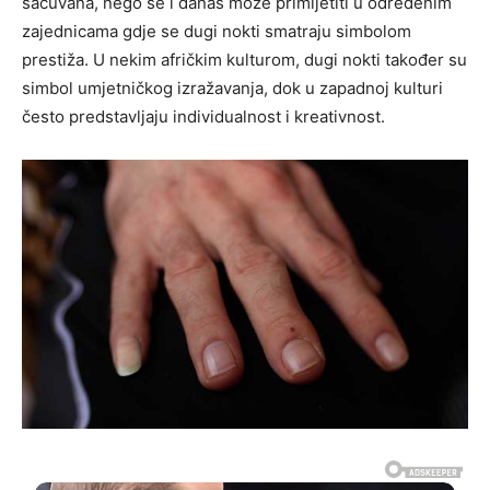
sačuvana, nego se i danas može primijetiti u određenim
zajednicama gdje se dugi nokti smatraju simbolom
prestiža. U nekim afričkim kulturom, dugi nokti također su
simbol umjetničkog izražavanja, dok u zapadnoj kulturi
često predstavljaju individualnost i kreativnost.