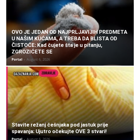
OVO JE JEDAN OD NAJPRLJAVIJIH PREDMETA
U NAŠIM KUĆAMA, A TREBA DA BLISTA OD
ČISTOĆE: Kad čujete šta je u pitanju,
ZGROZIĆETE SE
Portal
-
August 6, 2026
Stavite režanj češnjaka pod jastuk prije
spavanja: Ujutro očekujte OVE 3 stvari!
Portal
-
August 6, 2026