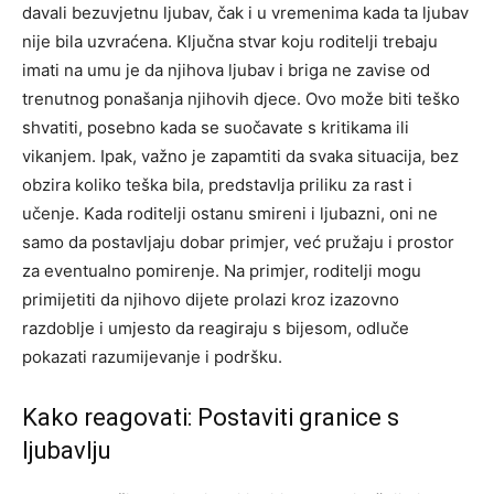
davali bezuvjetnu ljubav, čak i u vremenima kada ta ljubav
nije bila uzvraćena. Ključna stvar koju roditelji trebaju
imati na umu je da njihova ljubav i briga ne zavise od
trenutnog ponašanja njihovih djece.
Ovo može biti teško
shvatiti, posebno kada se suočavate s kritikama ili
vikanjem. Ipak, važno je zapamtiti da svaka situacija, bez
obzira koliko teška bila, predstavlja priliku za rast i
učenje.
Kada roditelji ostanu smireni i ljubazni, oni ne
samo da postavljaju dobar primjer, već pružaju i prostor
za eventualno pomirenje. Na primjer, roditelji mogu
primijetiti da njihovo dijete prolazi kroz izazovno
razdoblje i umjesto da reagiraju s bijesom, odluče
pokazati razumijevanje i podršku.
Kako reagovati: Postaviti granice s
ljubavlju