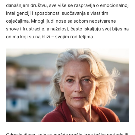
današnjem društvu, sve više se raspravlja o emocionalnoj
inteligenciji i sposobnosti suočavanja s vlastitim
osjećajima. Mnogi ljudi nose sa sobom neostvarene
snove i frustracije, a nažalost, često iskaljuju svoj bijes na
onima koji su najbliži – svojim roditeljima.
Odrasla djeca, koja su možda prošla kroz teške periode ili