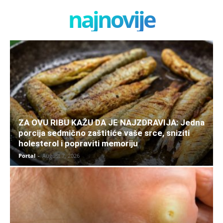
najnovije
ZA OVU RIBU KAŽU DA JE NAJZDRAVIJA: Jedna
porcija sedmično zaštitiće vaše srce, sniziti
holesterol i popraviti memoriju
Portal
-
August 7, 2026