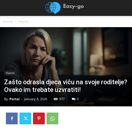
Home
Vijesti
Vijesti
Zašto odrasla djeca viču na svoje roditelje?
Ovako im trebate uzvratiti!
By
Portal
-
January 8, 2026
977
0