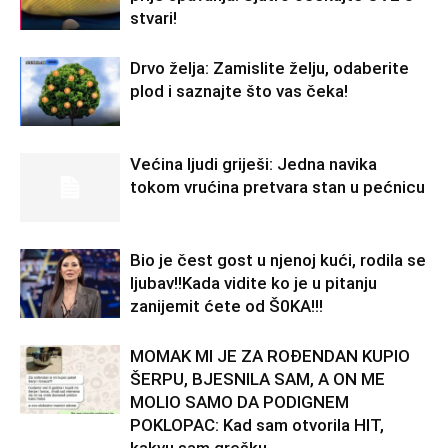
stvari!
Drvo želja: Zamislite želju, odaberite
plod i saznajte što vas čeka!
Većina ljudi griješi: Jedna navika
tokom vrućina pretvara stan u pećnicu
Bio je čest gost u njenoj kući, rodila se
ljubav!!Kada vidite ko je u pitanju
zanijemit ćete od Š0KA!!!
MOMAK MI JE ZA ROĐENDAN KUPIO
ŠERPU, BJESNILA SAM, A ON ME
MOLIO SAMO DA PODIGNEM
POKLOPAC: Kad sam otvorila HIT,