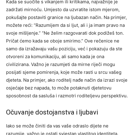
Kada se suočite s vikanjem ili kritikama, najvažnije je
zadržati mirnoću. Umjesto da uzvratite istom mjerom,
pokušajte postaviti granice na ljubazan način. Na primjer,
možete reći:
“Razumijem da si ljut, ali i ja imam pravo na
svoje mišljenje.”
“Ne želim razgovarati dok podižeš ton.
Pričat ćemo kada se oboje smirimo.”
Ove rečenice ne
samo da izražavaju vašu poziciju, već i pokazuju da ste
otvoreni za komunikaciju, ali samo kada je ona
civilizirana. Važno je razumjeti da mirne riječi mogu
posijati sjeme pomirenja, koje može rasti u srcu vašeg
djeteta.
Na primjer, ako roditelj nađe način da izrazi svoje
osjećaje bez napada, to može potaknuti djetetovu
sposobnost da sasluša i razmotri roditeljevu perspektivu.
Očuvanje dostojanstva i ljubavi
Iako se može činiti da vas vaše odraslo dijete ne
razumije, važno je ostati svjestan vlastitog identiteta.