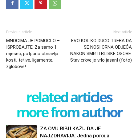
Previous article
Next article
MNOGIMA JE POMOGLO –
EVO KOLIKO DUGO TREBA DA
ISPROBAJTE: Za samo 1
SE NOSI CRNA ODJEĆA
mjesec, potpuno obnavlja
NAKON SMRTI BLISKE OSOBE:
kosti, tetive, ligamente,
Stav crkve je vrlo jasan! (foto)
zglobove!
related articles
more from author
ZA OVU RIBU KAŽU DA JE
NAJZDRAVIJA: Jedna porcija