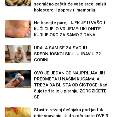
sedmično zaštitiće vaše srce, sniziti
holesterol i popraviti memoriju
Ne bacajte pare, LIJEK JE U VAŠOJ
KUĆI CIJELO VRIJEME: UKLONITE
KURIJE OKO ZA SAMO 2 DANA
UDALA SAM SE ZA SVOJU
SREDNJOŠKOLSKU LJUBAV U 72.
GODINI
OVO JE JEDAN OD NAJPRLJAVIJIH
PREDMETA U NAŠIM KUĆAMA, A
TREBA DA BLISTA OD ČISTOĆE: Kad
čujete šta je u pitanju, ZGROZIĆETE
SE
Stavite režanj češnjaka pod jastuk
prije spavanja: Ujutro očekujte OVE 3