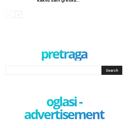
kakvu sam grešku...
pretraga
oglasi -
advertisement