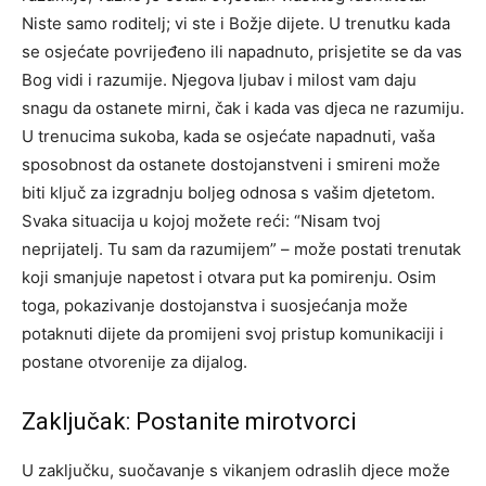
Niste samo roditelj; vi ste i Božje dijete. U trenutku kada
se osjećate povrijeđeno ili napadnuto, prisjetite se da vas
Bog vidi i razumije.
Njegova ljubav i milost vam daju
snagu da ostanete mirni, čak i kada vas djeca ne razumiju.
U trenucima sukoba, kada se osjećate napadnuti, vaša
sposobnost da ostanete dostojanstveni i smireni može
biti ključ za izgradnju boljeg odnosa s vašim djetetom.
Svaka situacija u kojoj možete reći: “Nisam tvoj
neprijatelj. Tu sam da razumijem” – može postati trenutak
koji smanjuje napetost i otvara put ka pomirenju.
Osim
toga, pokazivanje dostojanstva i suosjećanja može
potaknuti dijete da promijeni svoj pristup komunikaciji i
postane otvorenije za dijalog.
Zaključak: Postanite mirotvorci
U zaključku, suočavanje s vikanjem odraslih djece može