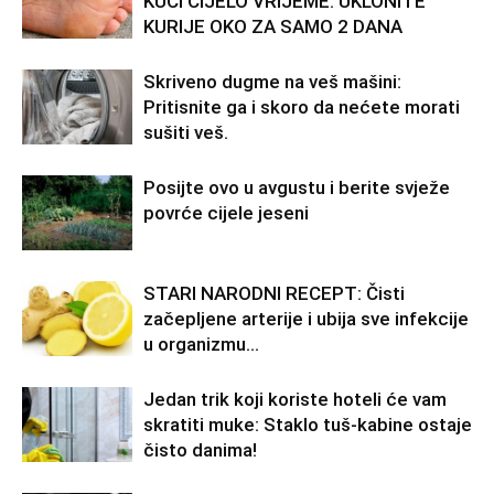
KUĆI CIJELO VRIJEME: UKLONITE
KURIJE OKO ZA SAMO 2 DANA
Skriveno dugme na veš mašini:
Pritisnite ga i skoro da nećete morati
sušiti veš.
Posijte ovo u avgustu i berite svježe
povrće cijele jeseni
STARI NARODNI RECEPT: Čisti
začepljene arterije i ubija sve infekcije
u organizmu…
Jedan trik koji koriste hoteli će vam
skratiti muke: Staklo tuš-kabine ostaje
čisto danima!