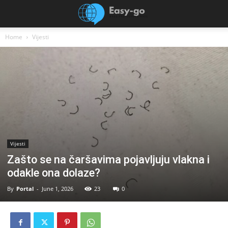
Home
Vijesti
Vijesti
Zašto se na čaršavima pojavljuju vlakna i
odakle ona dolaze?
By
Portal
-
June 1, 2026
23
0