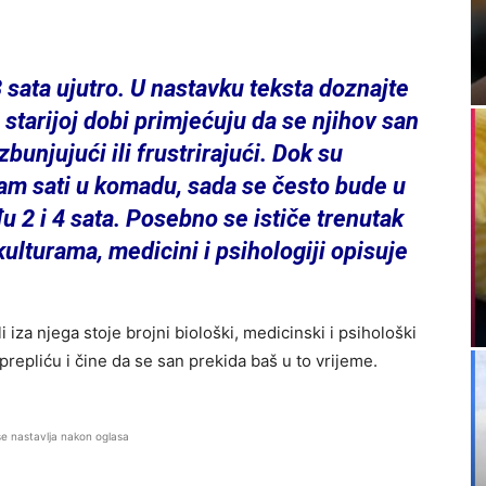
sata ujutro. U nastavku teksta doznajte
u starijoj dobi primjećuju da se njihov san
bunjujući ili frustrirajući. Dok su
am sati u komadu, sada se često bude u
 2 i 4 sata. Posebno se ističe trenutak
 kulturama, medicini i psihologiji opisuje
 iza njega stoje brojni biološki, medicinski i psihološki
sprepliću i čine da se san prekida baš u to vrijeme.
se nastavlja nakon oglasa