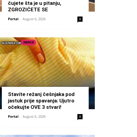
čujete šta je u pitanju,
ZGROZIĆETE SE
Portal
-
August 6, 2026
0
Stavite režanj češnjaka pod
jastuk prije spavanja: Ujutro
očekujte OVE 3 stvari!
Portal
-
August 6, 2026
0