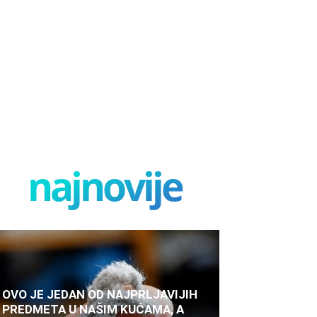
najnovije
OVO JE JEDAN OD NAJPRLJAVIJIH
PREDMETA U NAŠIM KUĆAMA, A