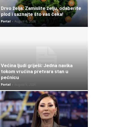
Drvo želja: Zamislite želju, odaberite
plod i saznajte što vas čeka!
Portal
-
August 6, 2026
Većina ljudi griješi: Jedna navika
tokom vrućina pretvara stan u
pećnicu
Portal
-
August 6, 2026