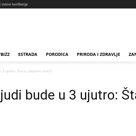
i Uslovi korištenja
BIZZ
ESTRADA
PORODICA
PRIRODA I ZDRAVLJE
ZA
 u 3 ujutro: Šta to zapravo znači?
 ljudi bude u 3 ujutro: Š