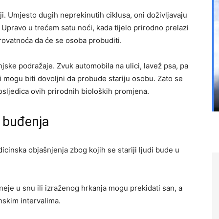
ji. Umjesto dugih neprekinutih ciklusa, oni doživljavaju
 Upravo u trećem satu noći, kada tijelo prirodno prelazi
rovatnoća da će se osoba probuditi.
njske podražaje. Zvuk automobila na ulici, lavež psa, pa
i mogu biti dovoljni da probude stariju osobu. Zato se
osljedica ovih prirodnih bioloških promjena.
h buđenja
cinska objašnjenja zbog kojih se stariji ljudi bude u
je u snu ili izraženog hrkanja mogu prekidati san, a
skim intervalima.