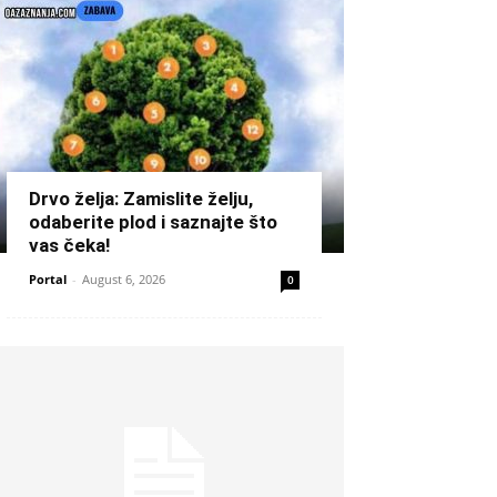
Drvo želja: Zamislite želju,
odaberite plod i saznajte što
vas čeka!
Portal
-
August 6, 2026
0