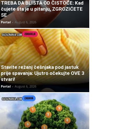
TREBA DA BLISTA OD ČISTOĆE: Kad
čujete šta je u pitanju, ZGROZIĆETE
SE
Portal
-
August 6, 2026
Stavite režanj češnjaka pod jastuk
prije spavanja: Ujutro očekujte OVE 3
stvari!
Portal
-
August 6, 2026