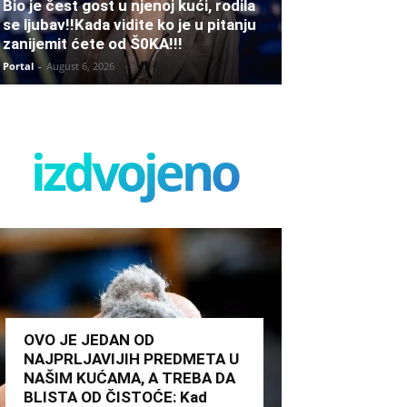
Bio je čest gost u njenoj kući, rodila
se ljubav!!Kada vidite ko je u pitanju
zanijemit ćete od Š0KA!!!
Portal
-
August 6, 2026
izdvojeno
OVO JE JEDAN OD
NAJPRLJAVIJIH PREDMETA U
NAŠIM KUĆAMA, A TREBA DA
BLISTA OD ČISTOĆE: Kad