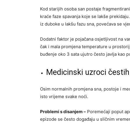
Kod starijih osoba san postaje fragmentirani
kraće faze spavanja koje se lakše prekidaju.
iz duboke u lakšu fazu sna, povećava se vje
Dodatni faktor je pojačana osjetljivost na va
čak i mala promjena temperature u prostorij
buđenje oko 3 sata ujutro često javlja kao p
Medicinski uzroci česti
Osim normalnih promjena sna, postoje i medi
isto vrijeme svake noći.
Problemi s disanjem –
Poremećaji poput apne
epizode se često događaju u sličnim vremen