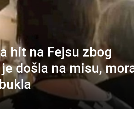
a hit na Fejsu zbog
 je došla na misu, mor
obukla