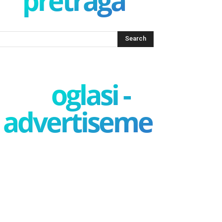
pretraga
oglasi -
advertisement