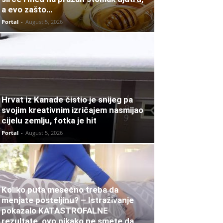
a evo zašto…
Portal
-
August 5, 2026
Hrvat iz Kanade čistio je snijeg pa
svojim kreativnim izričajem nasmijao
cijelu zemlju, fotka je hit
Portal
-
August 5, 2026
Koliko puta mesečno treba da
menjate posteljinu? – Istraživanje
pokazalo KATASTROFALNE
rezultate, ovo nikako ne smete da