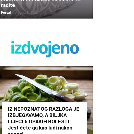
radite
Portal
-
August 5, 2026
izdvojeno
IZ NEPOZNATOG RAZLOGA JE
IZBJEGAVAMO, A BILJKA
LIJEČI 6 OPAKIH BOLESTI:
Jest ćete ga kao ludi nakon
ovoga!