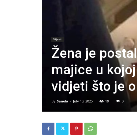
Vijesti
Žena je postal
majice u kojoj
vidjeti što je 
By
Sanela
-
July 10, 2025
19
0