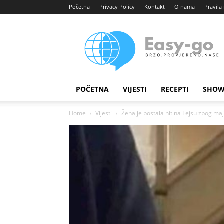
Početna
Privacy Policy
Kontakt
O nama
Pravila 
Easy
portal
POČETNA
VIJESTI
RECEPTI
SHOW
Home
Vijesti
Žena je postala hit na Fejsu zbog majic