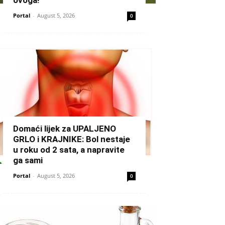
Portal
-
August 5, 2026
0
Domaći lijek za UPALJENO
GRLO i KRAJNIKE: Bol nestaje
u roku od 2 sata, a napravite
ga sami
Portal
-
August 5, 2026
0