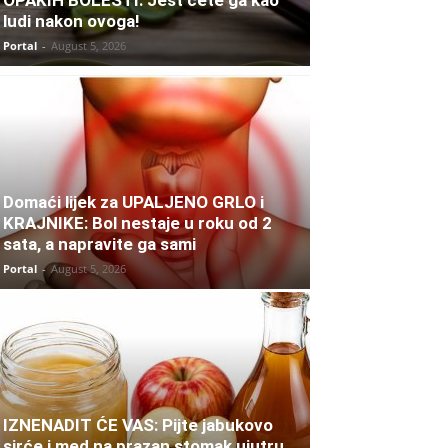
ludi nakon ovoga!
Portal
-
August 5, 2026
Domaći lijek za UPALJENO GRLO i
KRAJNIKE: Bol nestaje u roku od 2
sata, a napravite ga sami
Portal
-
August 5, 2026
IZNENADIT ĆE VAS: Pijte jabukovo
sirće i med na prazan stomak ujutru,