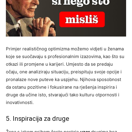
Primjer realističnog optimizma možemo vidjeti u ženama
koje se suočavaju s profesionalnim izazovima, kao što su
otkazi ili promjene u karijeri. Umjesto da se predaju
očaju, one analiziraju situaciju, preispituju svoje opcije i
pronalaze nove puteve ka uspjehu. Njihova sposobnost
da ostanu pozitivne i fokusirane na rješenja inspirira i
druge da učine isto, stvarajući tako kulturu otpornosti i
inovativnosti.
5. Inspiracija za druge
Žena s jakom psihom često postaje
uzor
drugima bez