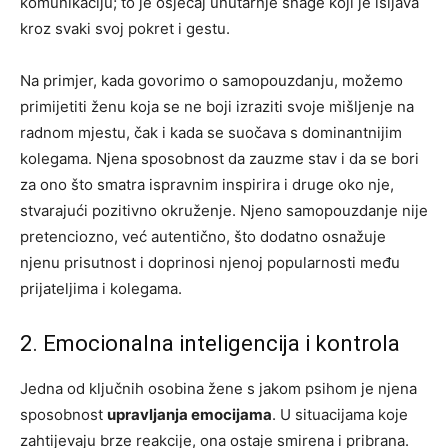
komunikaciju; to je osjećaj unutarnje snage koji je isijava
kroz svaki svoj pokret i gestu.
Na primjer, kada govorimo o samopouzdanju, možemo
primijetiti ženu koja se ne boji izraziti svoje mišljenje na
radnom mjestu, čak i kada se suočava s dominantnijim
kolegama. Njena sposobnost da zauzme stav i da se bori
za ono što smatra ispravnim inspirira i druge oko nje,
stvarajući pozitivno okruženje. Njeno samopouzdanje nije
pretenciozno, već autentično, što dodatno osnažuje
njenu prisutnost i doprinosi njenoj popularnosti među
prijateljima i kolegama.
2. Emocionalna inteligencija i kontrola
Jedna od ključnih osobina žene s jakom psihom je njena
sposobnost
upravljanja emocijama
. U situacijama koje
zahtijevaju brze reakcije, ona ostaje smirena i pribrana.