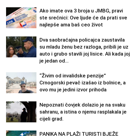
Ako imate ova 3 broja u JMBG, pravi
ste srećnici: Ove ljude će da prati sve
najlepše ama baš ceo život
Dva saobraćajna policajca zaustavila
su mladu ženu bez razloga, pribili je uz
auto i grubo stavili joj lisice. Ali kada joj
je jedan od...
“Živim od invalidske penzije”
Crnogorski pevač izašao iz bolnice, a
ovo mu je jedini izvor prihoda
Nepoznati čovjek dolazio je na svaku
sahranu, a istina o njemu rasplakala je
cijeli grad.
PANIKA NA PLAŽI TURISTI BJEŽE