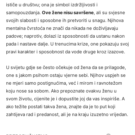
ističe u društvu; ona je simbol izdržljivosti i
samopouzdanja.
Ove žene nisu savršene
, ali su svjesne
svojih slabosti i sposobne ih pretvoriti u snagu. Njihova
mentalna čvrstoća ne znači da nikada ne doživljavaju
padove; naprotiv, dolazi iz sposobnosti da ustanu nakon
pada i nastave dalje. U trenucima krize, one pokazuju svoj
pravi karakter i sposobnost da vode druge kroz izazove.
U svijetu gdje se često očekuje od žena da se prilagode,
one s jakom psihom ostaju vjerne sebi. Njihov uspjeh se
ne mjeri samo postignućima, već i mirom i ravnotežom
koju nose sa sobom. Ako prepoznate ovakvu ženu u
svom životu, cijenite je i dopustite joj da vas inspiriše. A
ako težite postati takva žena, znajte da je to put koji
zahtijeva rad i predanost, ali je na kraju izuzetno vrijedan.