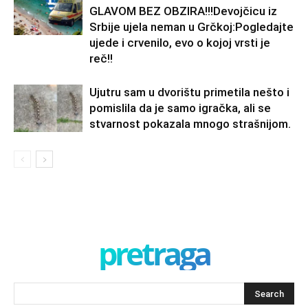
GLAVOM BEZ OBZIRA!!!Devojčicu iz
Srbije ujela neman u Grčkoj:Pogledajte
ujede i crvenilo, evo o kojoj vrsti je
reč!!
Ujutru sam u dvorištu primetila nešto i
pomislila da je samo igračka, ali se
stvarnost pokazala mnogo strašnijom.
pretraga