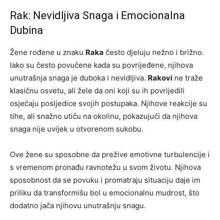
Rak: Nevidljiva Snaga i Emocionalna
Dubina
Žene rođene u znaku
Raka
često djeluju nežno i brižno.
Iako su često povučene kada su povrijeđene, njihova
unutrašnja snaga je duboka i nevidljiva.
Rakovi
ne traže
klasičnu osvetu, ali žele da oni koji su ih povrijedili
osjećaju posljedice svojih postupaka. Njihove reakcije su
tihe, ali snažno utiču na okolinu, pokazujući da njihova
snaga nije uvijek u otvorenom sukobu.
Ove žene su sposobne da prežive emotivne turbulencije i
s vremenom pronađu ravnotežu u svom životu. Njihova
sposobnost da se povuku i promatraju situaciju daje im
priliku da transformišu bol u emocionalnu mudrost, što
dodatno jača njihovu unutrašnju snagu.