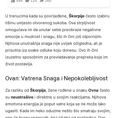
U trenucima kada su povrijeđene,
Škorpije
često izabiru
tišinu umjesto otvorenog sukoba. Ova strpljivost
omogućava im da unutar sebe preobraze negativne
emocije u mudrost i snagu, što ih čini još otpornijim.
Njihova unutrašnja snaga nije uvijek očigledna, ali je
prisutna iza svake odluke koju donesu. Ovo ih čini
izuzetno sposobnim za prevladavanje prepreka koje im
život postavlja.
Ovan: Vatrena Snaga i Nepokolebljivost
Za razliku od
Škorpija
, žene rođene u znaku
Ovna
često
su
neustrašive
i direktne u svojim reakcijama. Njihova
emotivna energija je poput vatre koja se ne može lako
ugasiti. Kada im neko oduzme nešto što smatraju svojim,
one će burno reagovati, bez straha od posljedica. Ove