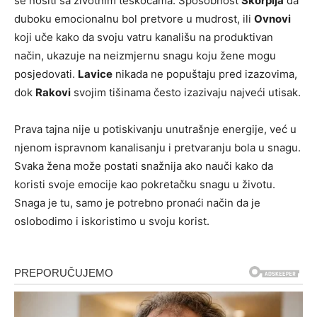
se nositi sa životnim teškoćama. Sposobnost
Škorpija
da
duboku emocionalnu bol pretvore u mudrost, ili
Ovnovi
koji uče kako da svoju vatru kanališu na produktivan
način, ukazuje na neizmjernu snagu koju žene mogu
posjedovati.
Lavice
nikada ne popuštaju pred izazovima,
dok
Rakovi
svojim tišinama često izazivaju najveći utisak.
Prava tajna nije u potiskivanju unutrašnje energije, već u
njenom ispravnom kanalisanju i pretvaranju bola u snagu.
Svaka žena može postati snažnija ako nauči kako da
koristi svoje emocije kao pokretačku snagu u životu.
Snaga je tu, samo je potrebno pronaći način da je
oslobodimo i iskoristimo u svoju korist.