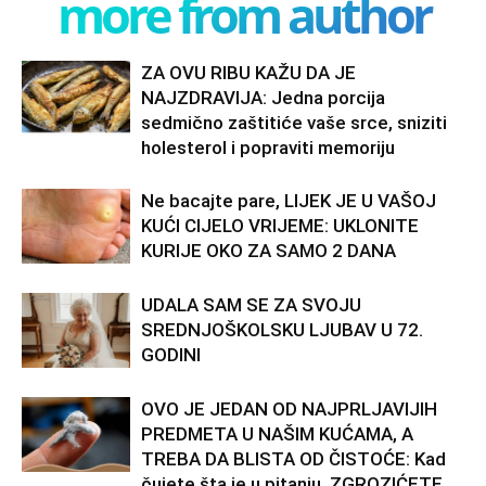
more from author
ZA OVU RIBU KAŽU DA JE
NAJZDRAVIJA: Jedna porcija
sedmično zaštitiće vaše srce, sniziti
holesterol i popraviti memoriju
Ne bacajte pare, LIJEK JE U VAŠOJ
KUĆI CIJELO VRIJEME: UKLONITE
KURIJE OKO ZA SAMO 2 DANA
UDALA SAM SE ZA SVOJU
SREDNJOŠKOLSKU LJUBAV U 72.
GODINI
OVO JE JEDAN OD NAJPRLJAVIJIH
PREDMETA U NAŠIM KUĆAMA, A
TREBA DA BLISTA OD ČISTOĆE: Kad
čujete šta je u pitanju, ZGROZIĆETE