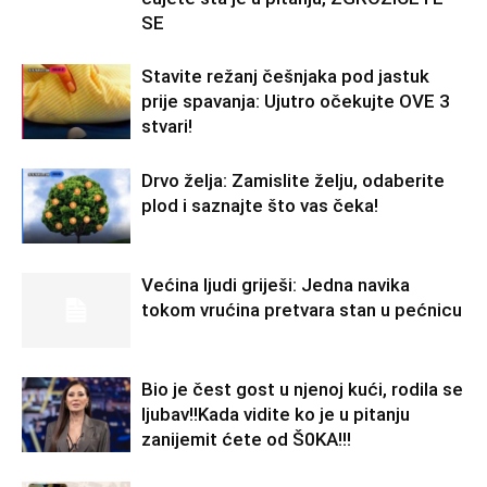
SE
Stavite režanj češnjaka pod jastuk
prije spavanja: Ujutro očekujte OVE 3
stvari!
Drvo želja: Zamislite želju, odaberite
plod i saznajte što vas čeka!
Većina ljudi griješi: Jedna navika
tokom vrućina pretvara stan u pećnicu
Bio je čest gost u njenoj kući, rodila se
ljubav!!Kada vidite ko je u pitanju
zanijemit ćete od Š0KA!!!