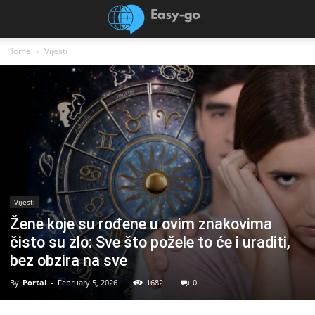
Home
Vijesti
Vijesti
Žene koje su rođene u ovim znakovima
čisto su zlo: Sve što požele to će i uraditi,
bez obzira na sve
By
Portal
-
February 5, 2026
1682
0