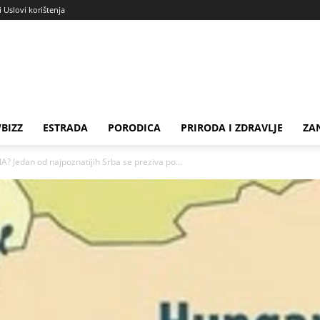
i Uslovi korištenja
BIZZ
ESTRADA
PORODICA
PRIRODA I ZDRAVLJE
ZA
Jedan od najpoznatijih Srba se preziva po...