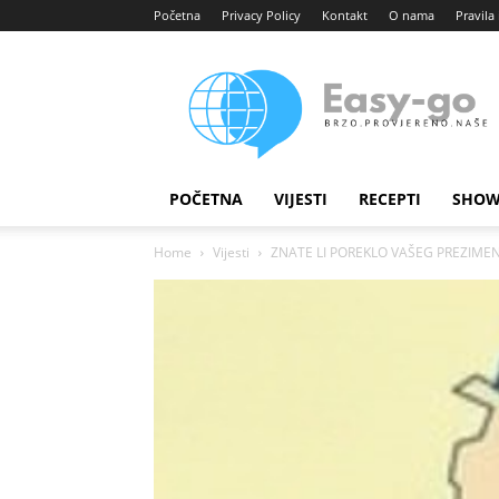
Početna
Privacy Policy
Kontakt
O nama
Pravila 
Easy
portal
POČETNA
VIJESTI
RECEPTI
SHOW
Home
Vijesti
ZNATE LI POREKLO VAŠEG PREZIMENA? 