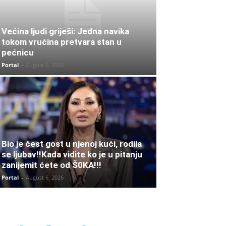
Većina ljudi griješi: Jedna navika
tokom vrućina pretvara stan u
pećnicu
Portal
-
August 6, 2026
Bio je čest gost u njenoj kući, rodila
se ljubav!!Kada vidite ko je u pitanju
zanijemit ćete od Š0KA!!!
Portal
-
August 6, 2026