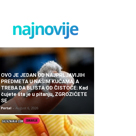
najnovije
OVO JE JEDAN OD NAJPRLJAVIJIH
PREDMETA U NAŠIM KUĆAMA, A
TREBA DA BLISTA OD ČISTOĆE: Kad
čujete šta je u pitanju, ZGROZIĆETE
SE
Portal
-
August 6, 2026