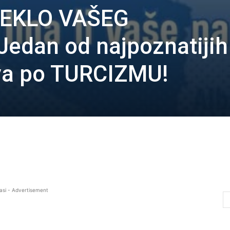
REKLO VAŠEG
edan od najpoznatijih
iva po TURCIZMU!
asi - Advertisement