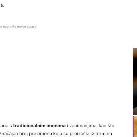
a.
se nastavlja nakon oglasa
zana s
tradicionalnim imenima
i zanimanjima, kao što
i značajan broj prezimena koja su proizašla iz termina