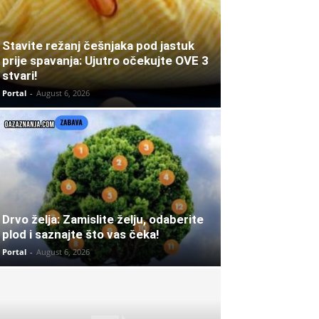
Stavite režanj češnjaka pod jastuk
prije spavanja: Ujutro očekujte OVE 3
stvari!
Portal
-
August 6, 2026
Drvo želja: Zamislite želju, odaberite
plod i saznajte što vas čeka!
Portal
-
August 6, 2026