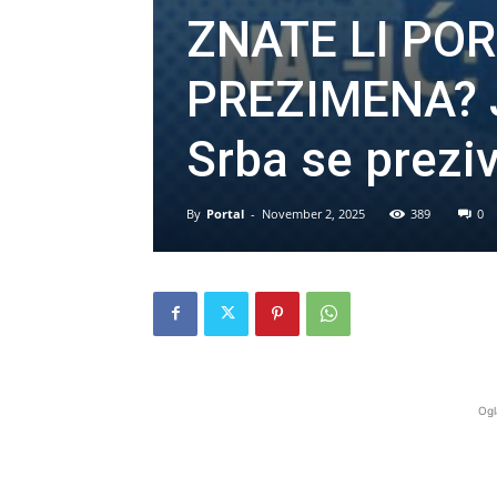
ZNATE LI PO
PREZIMENA? J
Srba se prez
By
Portal
-
November 2, 2025
389
0
Ogl