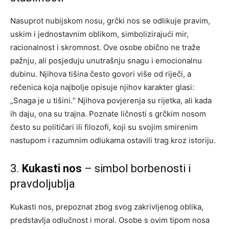
Nasuprot nubijskom nosu, grčki nos se odlikuje pravim,
uskim i jednostavnim oblikom, simbolizirajući mir,
racionalnost i skromnost. Ove osobe obično ne traže
pažnju, ali posjeduju unutrašnju snagu i emocionalnu
dubinu. Njihova tišina često govori više od riječi, a
rečenica koja najbolje opisuje njihov karakter glasi:
„Snaga je u tišini.“ Njihova povjerenja su rijetka, ali kada
ih daju, ona su trajna. Poznate ličnosti s grčkim nosom
često su političari ili filozofi, koji su svojim smirenim
nastupom i razumnim odlukama ostavili trag kroz istoriju.
3.
Kukasti nos
– simbol borbenosti i
pravdoljublja
Kukasti nos, prepoznat zbog svog zakrivljenog oblika,
predstavlja odlučnost i moral. Osobe s ovim tipom nosa