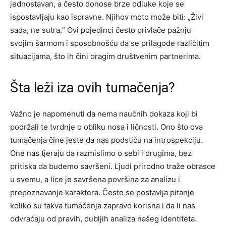
jednostavan, a često donose brze odluke koje se
ispostavljaju kao ispravne. Njihov moto može biti: „Živi
sada, ne sutra.“ Ovi pojedinci često privlače pažnju
svojim šarmom i sposobnošću da se prilagode različitim
situacijama, što ih čini dragim društvenim partnerima.
Šta leži iza ovih tumačenja?
Važno je napomenuti da nema naučnih dokaza koji bi
podržali te tvrdnje o obliku nosa i ličnosti. Ono što ova
tumačenja čine jeste da nas podstiču na introspekciju.
One nas tjeraju da razmislimo o sebi i drugima, bez
pritiska da budemo savršeni. Ljudi prirodno traže obrasce
u svemu, a lice je savršena površina za analizu i
prepoznavanje karaktera. Često se postavlja pitanje
koliko su takva tumačenja zapravo korisna i da li nas
odvraćaju od pravih, dubljih analiza našeg identiteta.