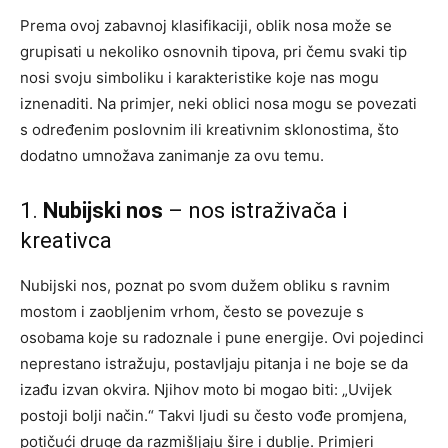
Prema ovoj zabavnoj klasifikaciji, oblik nosa može se
grupisati u nekoliko osnovnih tipova, pri čemu svaki tip
nosi svoju simboliku i karakteristike koje nas mogu
iznenaditi. Na primjer, neki oblici nosa mogu se povezati
s određenim poslovnim ili kreativnim sklonostima, što
dodatno umnožava zanimanje za ovu temu.
1.
Nubijski nos
– nos istraživača i
kreativca
Nubijski nos, poznat po svom dužem obliku s ravnim
mostom i zaobljenim vrhom, često se povezuje s
osobama koje su radoznale i pune energije. Ovi pojedinci
neprestano istražuju, postavljaju pitanja i ne boje se da
izađu izvan okvira. Njihov moto bi mogao biti: „Uvijek
postoji bolji način.“ Takvi ljudi su često vođe promjena,
potičući druge da razmišljaju šire i dublje. Primjeri