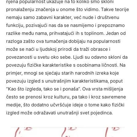
njena popularnost ukazuje na to koliko smo skloni
pronalaženju značenja u onome što vidimo. Takve teorije
nemaju samo zabavni karakter, već nude i društvenu
funkciju, pozivajući nas da se nasmijemo i prepoznamo
razlike među nama, prihvatajući ih s toplinom. Jedan od
razloga zašto ova tumačenja dobijaju na popularnosti
može se naći u ljudskoj prirodi da traži obrasce i
povezanosti u svetu oko sebe. Ljudi su odavno skloni da
povezuju fizičke karakteristike s osobinama ličnosti. Na
primjer, mnogi se sjećaju starih narodnih izreka koje
povezuju izgled s unutrašnjim karakteristikama, poput
“Kao što izgleda, tako se i ponaša”. Ova vrsta mišljenja
često se prenosi kroz kulturu, pa tako i kroz savremene
medije, što dodatno učvršćuje ideje o tome kako fizički
izgled može odražavati unutrašnji svet pojedinca.