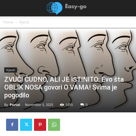
Home
Vijesti
Vijesti
ZVUČI ČUDNO, ALI JE ISTINITO: Evo šta
OBLIK NOSA govori O VAMA! Svima je
pogodilo
By
Portal
-
November 5, 2025
1055
0