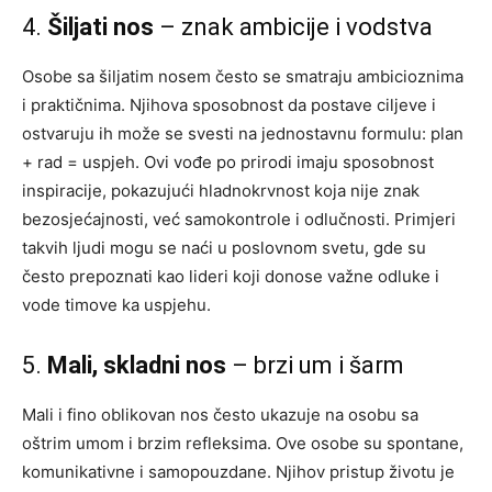
4.
Šiljati nos
– znak ambicije i vodstva
Osobe sa šiljatim nosem često se smatraju ambicioznima
i praktičnima. Njihova sposobnost da postave ciljeve i
ostvaruju ih može se svesti na jednostavnu formulu: plan
+ rad = uspjeh. Ovi vođe po prirodi imaju sposobnost
inspiracije, pokazujući hladnokrvnost koja nije znak
bezosjećajnosti, već samokontrole i odlučnosti. Primjeri
takvih ljudi mogu se naći u poslovnom svetu, gde su
često prepoznati kao lideri koji donose važne odluke i
vode timove ka uspjehu.
5.
Mali, skladni nos
– brzi um i šarm
Mali i fino oblikovan nos često ukazuje na osobu sa
oštrim umom i brzim refleksima. Ove osobe su spontane,
komunikativne i samopouzdane. Njihov pristup životu je