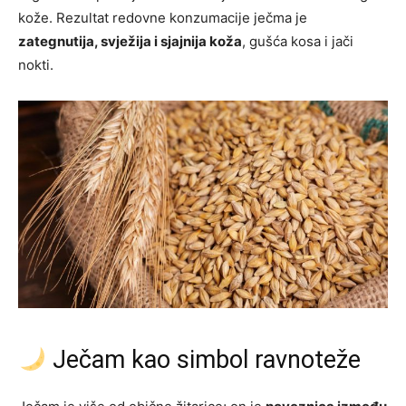
kože. Rezultat redovne konzumacije ječma je
zategnutija, svježija i sjajnija koža
, gušća kosa i jači
nokti.
Ječam kao simbol ravnoteže