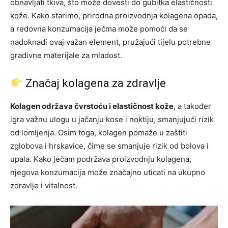
obnavljati tkiva, što može dovesti do gubitka elastičnosti
kože. Kako starimo, prirodna proizvodnja kolagena opada,
a redovna konzumacija ječma može pomoći da se
nadoknadi ovaj važan element, pružajući tijelu potrebne
gradivne materijale za mladost.
Značaj kolagena za zdravlje
Kolagen održava čvrstoću i elastičnost kože
, a također
igra važnu ulogu u jačanju kose i noktiju, smanjujući rizik
od lomljenja. Osim toga, kolagen pomaže u zaštiti
zglobova i hrskavice, čime se smanjuje rizik od bolova i
upala. Kako ječam podržava proizvodnju kolagena,
njegova konzumacija može značajno uticati na ukupno
zdravlje i vitalnost.