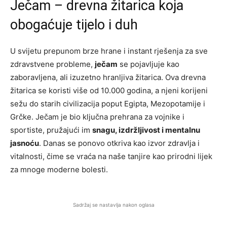
Ječam – drevna žitarica koja
obogaćuje tijelo i duh
U svijetu prepunom brze hrane i instant rješenja za sve
zdravstvene probleme,
ječam
se pojavljuje kao
zaboravljena, ali izuzetno hranljiva žitarica. Ova drevna
žitarica se koristi više od 10.000 godina, a njeni korijeni
sežu do starih civilizacija poput Egipta, Mezopotamije i
Grčke. Ječam je bio ključna prehrana za vojnike i
sportiste, pružajući im
snagu, izdržljivost i mentalnu
jasnoću
. Danas se ponovo otkriva kao izvor zdravlja i
vitalnosti, čime se vraća na naše tanjire kao prirodni lijek
za mnoge moderne bolesti.
Sadržaj se nastavlja nakon oglasa