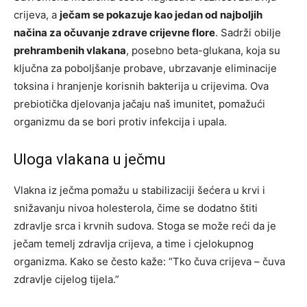
crijeva, a
ječam se pokazuje kao jedan od najboljih
načina za očuvanje zdrave crijevne flore
. Sadrži obilje
prehrambenih vlakana
, posebno beta-glukana, koja su
ključna za poboljšanje probave, ubrzavanje eliminacije
toksina i hranjenje korisnih bakterija u crijevima. Ova
prebiotička djelovanja jačaju naš imunitet, pomažući
organizmu da se bori protiv infekcija i upala.
Uloga vlakana u ječmu
Vlakna iz ječma pomažu u stabilizaciji šećera u krvi i
snižavanju nivoa holesterola, čime se dodatno štiti
zdravlje srca i krvnih sudova. Stoga se može reći da je
ječam temelj zdravlja crijeva, a time i cjelokupnog
organizma. Kako se često kaže: “Tko čuva crijeva – čuva
zdravlje cijelog tijela.”