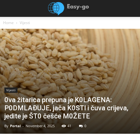
Home
Vijesti
Vijesti
0va žitarica prepuna je K0LAGENA:
P0DMLAĐUJE, jača K0STI i čuva crijeva,
jedite je ŠT0 češće M0ŽETE
By
Portal
-
November 4, 2025
41
0