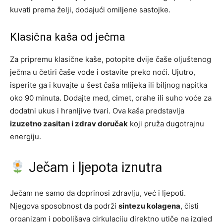
kuvati prema želji, dodajući omiljene sastojke.
Klasična kaša od ječma
Za pripremu klasične kaše, potopite dvije čaše oljuštenog
ječma u četiri čaše vode i ostavite preko noći. Ujutro,
isperite ga i kuvajte u šest čaša mlijeka ili biljnog napitka
oko 90 minuta. Dodajte med, cimet, orahe ili suho voće za
dodatni ukus i hranljive tvari. Ova kaša predstavlja
izuzetno zasitan i zdrav doručak
koji pruža dugotrajnu
energiju.
Ječam i ljepota iznutra
Ječam ne samo da doprinosi zdravlju, već i ljepoti.
Njegova sposobnost da podrži
sintezu kolagena
, čisti
organizam i poboljšava cirkulaciju direktno utiče na izgled