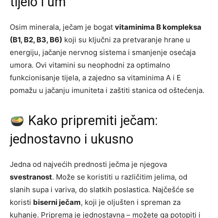
tijelo i um
Osim minerala, ječam je bogat
vitaminima B kompleksa
(B1, B2, B3, B6)
koji su ključni za pretvaranje hrane u
energiju, jačanje nervnog sistema i smanjenje osećaja
umora. Ovi vitamini su neophodni za optimalno
funkcionisanje tijela, a zajedno sa vitaminima A i E
pomažu u jačanju imuniteta i zaštiti stanica od oštećenja.
Kako pripremiti ječam:
jednostavno i ukusno
Jedna od najvećih prednosti ječma je njegova
svestranost
. Može se koristiti u različitim jelima, od
slanih supa i variva, do slatkih poslastica. Najčešće se
koristi
biserni ječam
, koji je oljušten i spreman za
kuhanje. Priprema je jednostavna – možete ga potopiti i