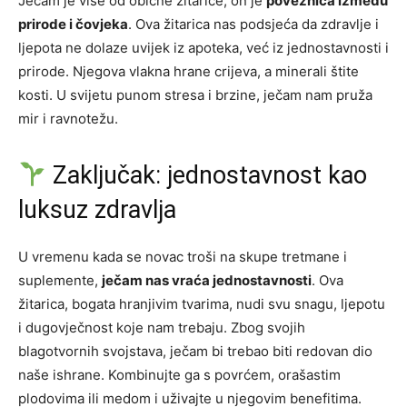
Ječam je više od obične žitarice; on je
poveznica između
prirode i čovjeka
. Ova žitarica nas podsjeća da zdravlje i
ljepota ne dolaze uvijek iz apoteka, već iz jednostavnosti i
prirode. Njegova vlakna hrane crijeva, a minerali štite
kosti. U svijetu punom stresa i brzine, ječam nam pruža
mir i ravnotežu.
Zaključak: jednostavnost kao
luksuz zdravlja
U vremenu kada se novac troši na skupe tretmane i
suplemente,
ječam nas vraća jednostavnosti
. Ova
žitarica, bogata hranjivim tvarima, nudi svu snagu, ljepotu
i dugovječnost koje nam trebaju. Zbog svojih
blagotvornih svojstava, ječam bi trebao biti redovan dio
naše ishrane. Kombinujte ga s povrćem, orašastim
plodovima ili medom i uživajte u njegovim benefitima.