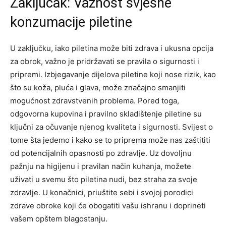
Zaključak: Važnost svjesne
konzumacije piletine
U zaključku, iako piletina može biti zdrava i ukusna opcija
za obrok, važno je pridržavati se pravila o sigurnosti i
pripremi. Izbjegavanje dijelova piletine koji nose rizik, kao
što su koža, pluća i glava, može značajno smanjiti
mogućnost zdravstvenih problema.
Pored toga,
odgovorna kupovina i pravilno skladištenje piletine su
ključni za očuvanje njenog kvaliteta i sigurnosti.
Svijest o
tome šta jedemo i kako se to priprema može nas zaštititi
od potencijalnih opasnosti po zdravlje. Uz dovoljnu
pažnju na higijenu i pravilan način kuhanja, možete
uživati u svemu što piletina nudi, bez straha za svoje
zdravlje.
U konačnici, priuštite sebi i svojoj porodici
zdrave obroke koji će obogatiti vašu ishranu i doprineti
vašem opštem blagostanju.