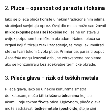
2.
Pluća – opasnost od parazita i toksina
Iako se pileća pluća koriste u nekim tradicionalnim jelima,
stručnjaci savjetuju oprez. Ovaj dio mesa može sadržavati
mikroskopske parazite i toksine
koji se ne uništavaju
uvijek potpunom termičkom obradom. Naime, pluća su
organi koji filtriraju zrak i zagađenja, te mogu akumulirati
štetne tvari tokom života ptice. Primjerice, paraziti poput
Ascaridia
mogu izazvati ozbiljne zdravstvene probleme
ako se konzumiraju bez adekvatne termičke obrade.
3.
Pileća glava – rizik od teških metala
Pileća glava, iako se u nekim kulturama smatra
delikatesom, može biti
izložena toksinima
koji se
akumuliraju tokom života ptice. Uglavnom, pileća glava
može sadržavati
teške metale i pesticide
, što je čini