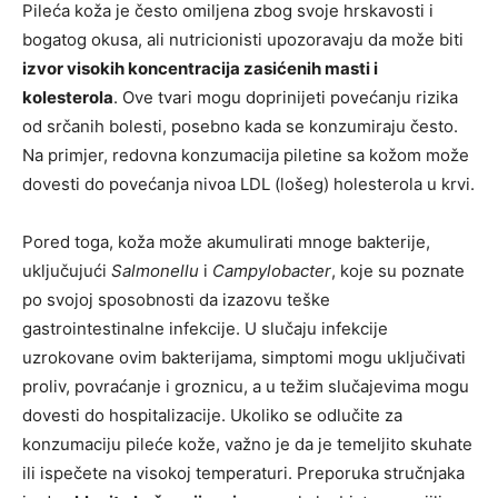
Pileća koža je često omiljena zbog svoje hrskavosti i
bogatog okusa, ali nutricionisti upozoravaju da može biti
izvor visokih koncentracija zasićenih masti i
kolesterola
. Ove tvari mogu doprinijeti povećanju rizika
od srčanih bolesti, posebno kada se konzumiraju često.
Na primjer, redovna konzumacija piletine sa kožom može
dovesti do povećanja nivoa LDL (lošeg) holesterola u krvi.
Pored toga, koža može akumulirati mnoge bakterije,
uključujući
Salmonellu
i
Campylobacter
, koje su poznate
po svojoj sposobnosti da izazovu teške
gastrointestinalne infekcije. U slučaju infekcije
uzrokovane ovim bakterijama, simptomi mogu uključivati
proliv, povraćanje i groznicu, a u težim slučajevima mogu
dovesti do hospitalizacije. Ukoliko se odlučite za
konzumaciju pileće kože, važno je da je temeljito skuhate
ili ispečete na visokoj temperaturi. Preporuka stručnjaka