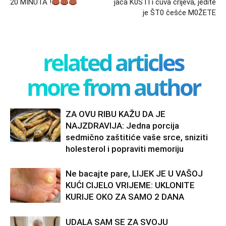
20 MINUTA !
jača K0STI i čuva crijeva, jedite
je ŠT0 češće M0ŽETE
related articles
more from author
ZA OVU RIBU KAŽU DA JE
NAJZDRAVIJA: Jedna porcija
sedmično zaštitiće vaše srce, sniziti
holesterol i popraviti memoriju
Ne bacajte pare, LIJEK JE U VAŠOJ
KUĆI CIJELO VRIJEME: UKLONITE
KURIJE OKO ZA SAMO 2 DANA
UDALA SAM SE ZA SVOJU