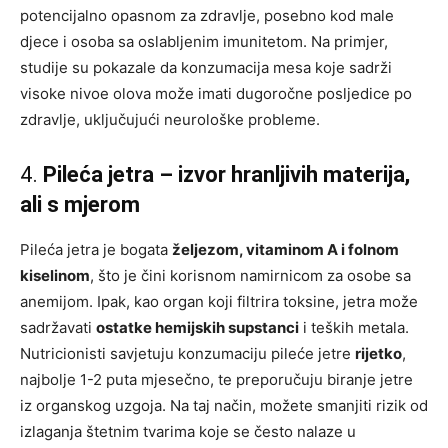
potencijalno opasnom za zdravlje, posebno kod male
djece i osoba sa oslabljenim imunitetom. Na primjer,
studije su pokazale da konzumacija mesa koje sadrži
visoke nivoe olova može imati dugoročne posljedice po
zdravlje, uključujući neurološke probleme.
4.
Pileća jetra – izvor hranljivih materija,
ali s mjerom
Pileća jetra je bogata
željezom, vitaminom A i folnom
kiselinom
, što je čini korisnom namirnicom za osobe sa
anemijom. Ipak, kao organ koji filtrira toksine, jetra može
sadržavati
ostatke hemijskih supstanci
i teških metala.
Nutricionisti savjetuju konzumaciju pileće jetre
rijetko
,
najbolje 1-2 puta mjesečno, te preporučuju biranje jetre
iz organskog uzgoja. Na taj način, možete smanjiti rizik od
izlaganja štetnim tvarima koje se često nalaze u