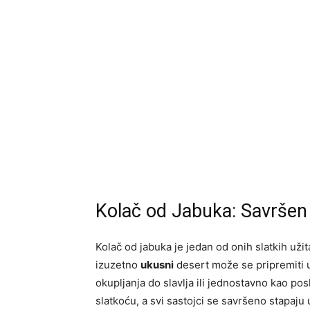
Kolač od Jabuka: Savršen 
Kolač od jabuka je jedan od onih slatkih užit
izuzetno
ukusni
desert može se pripremiti u
okupljanja do slavlja ili jednostavno kao po
slatkoću, a svi sastojci se savršeno stapaju