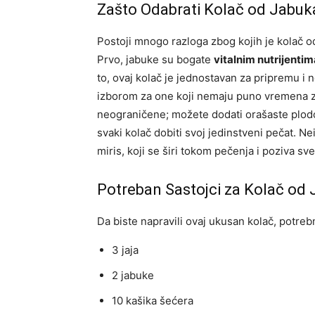
Zašto Odabrati Kolač od Jabuk
Postoji mnogo razloga zbog kojih je kolač od
Prvo, jabuke su bogate
vitalnim nutrijentim
to, ovaj kolač je jednostavan za pripremu i
izborom za one koji nemaju puno vremena za
neograničene; možete dodati orašaste plod
svaki kolač dobiti svoj jedinstveni pečat. Ne
miris, koji se širi tokom pečenja i poziva sv
Potreban Sastojci za Kolač od
Da biste napravili ovaj ukusan kolač, potrebn
3 jaja
2 jabuke
10 kašika šećera