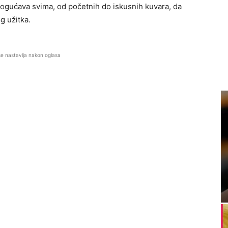
mogućava svima, od početnih do iskusnih kuvara, da
g užitka.
se nastavlja nakon oglasa