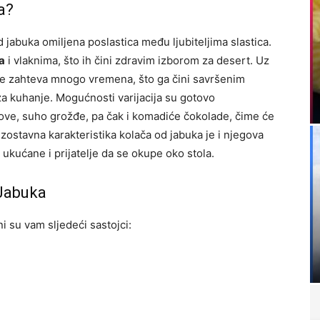
a?
 jabuka omiljena poslastica među ljubiteljima slastica.
a
i vlaknima, što ih čini zdravim izborom za desert. Uz
 ne zahteva mnogo vremena, što ga čini savršenim
 kuhanje. Mogućnosti varijacija su gotovo
ove, suho grožđe, pa čak i komadiće čokolade, čime će
izostavna karakteristika kolača od jabuka je i njegova
e ukućane i prijatelje da se okupe oko stola.
 Jabuka
i su vam sljedeći sastojci: