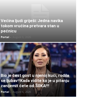
Većina ljudi griješi: Jedna navika
tokom vrućina pretvara stan u
pećnicu
Portal
-
August 6, 2026
Bio je čest gost u njenoj kući, rodila
se ljubav!!Kada vidite ko je u pitanju
zanijemit ćete od Š0KA!!!
Portal
-
August 6, 2026