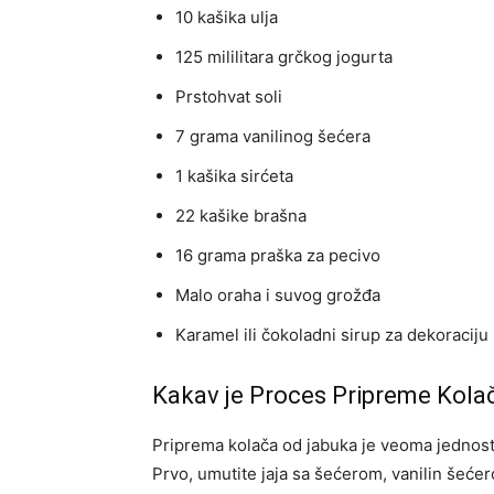
10 kašika ulja
125 mililitara grčkog jogurta
Prstohvat soli
7 grama vanilinog šećera
1 kašika sirćeta
22 kašike brašna
16 grama praška za pecivo
Malo oraha i suvog grožđa
Karamel ili čokoladni sirup za dekoraciju
Kakav je Proces Pripreme Kola
Priprema kolača od jabuka je veoma jednost
Prvo, umutite jaja sa šećerom, vanilin šeće