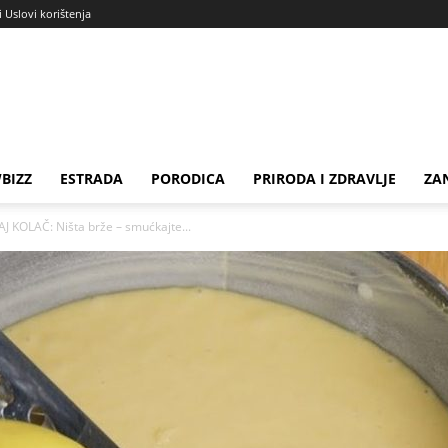
i Uslovi korištenja
BIZZ
ESTRADA
PORODICA
PRIRODA I ZDRAVLJE
ZA
KOLAČ: Ništa brže – smućkajte...