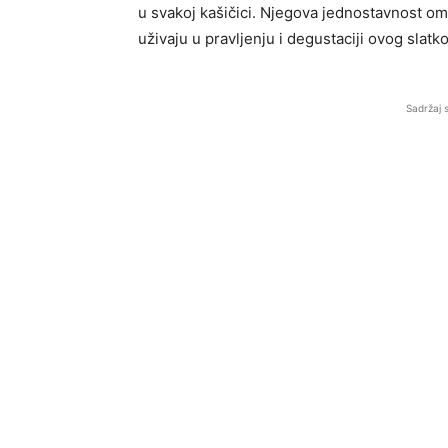
u svakoj kašičici. Njegova jednostavnost o
uživaju u pravljenju i degustaciji ovog slatko
Sadržaj 