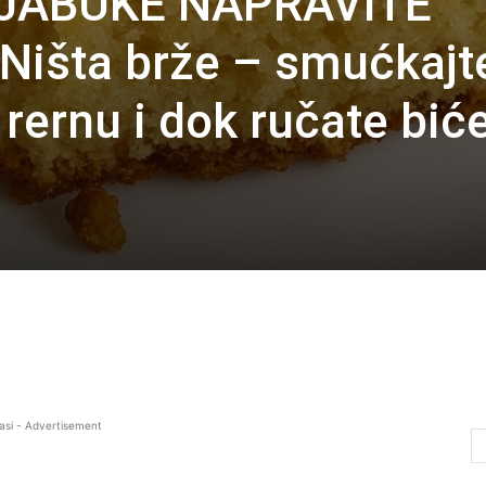
 JABUKE NAPRAVITE
Ništa brže – smućkajt
 rernu i dok ručate bić
asi - Advertisement