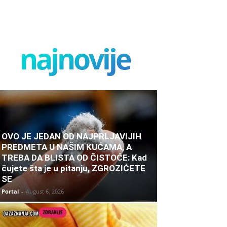
najnovije
OVO JE JEDAN OD NAJPRLJAVIJIH
PREDMETA U NAŠIM KUĆAMA, A
TREBA DA BLISTA OD ČISTOĆE: Kad
čujete šta je u pitanju, ZGROZIĆETE
SE
Portal
-
August 6, 2026