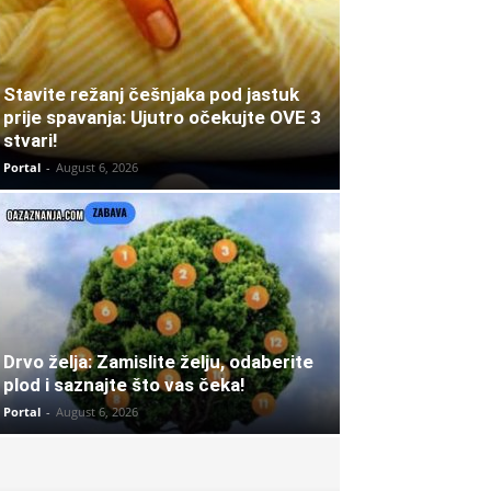
Stavite režanj češnjaka pod jastuk
prije spavanja: Ujutro očekujte OVE 3
stvari!
Portal
-
August 6, 2026
Drvo želja: Zamislite želju, odaberite
plod i saznajte što vas čeka!
Portal
-
August 6, 2026