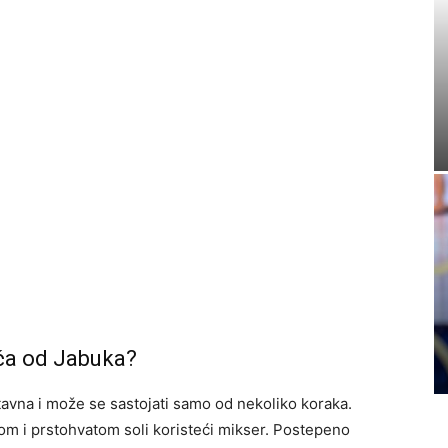
ča od Jabuka?
avna i može se sastojati samo od nekoliko koraka.
rom i prstohvatom soli koristeći mikser. Postepeno