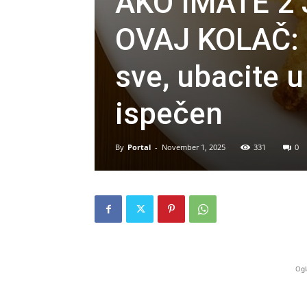
AKO IMATE 2
OVAJ KOLAČ: 
sve, ubacite u
ispečen
By
Portal
-
November 1, 2025
331
0
Ogl