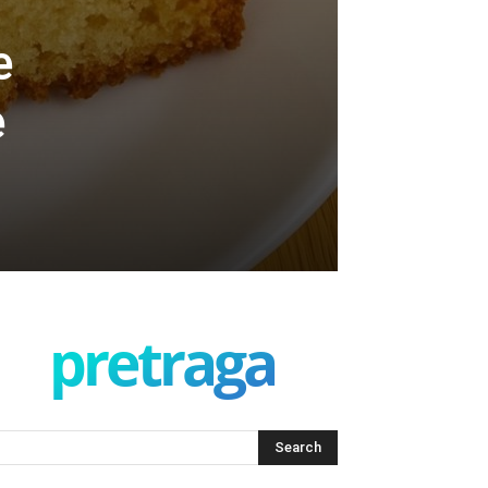
e
e
pretraga