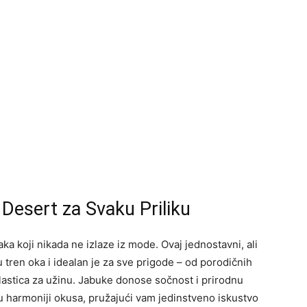
Desert za Svaku Priliku
aka koji nikada ne izlaze iz mode. Ovaj jednostavni, ali
 tren oka i idealan je za sve prigode – od porodičnih
slastica za užinu. Jabuke donose sočnost i prirodnu
 u harmoniji okusa, pružajući vam jedinstveno iskustvo