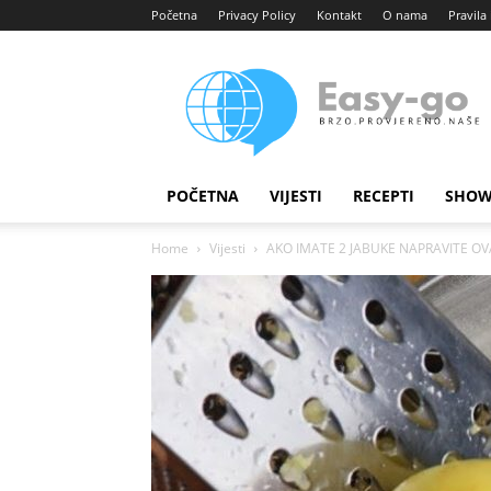
Početna
Privacy Policy
Kontakt
O nama
Pravila 
Easy
portal
POČETNA
VIJESTI
RECEPTI
SHOW
Home
Vijesti
AKO IMATE 2 JABUKE NAPRAVITE OVAJ 