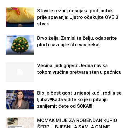
Stavite režanj češnjaka pod jastuk
prije spavanja: Ujutro očekujte OVE 3
stvari!
Drvo želja: Zamislite želju, odaberite
plod i saznajte što vas čeka!
Većina ljudi griješi: Jedna navika
tokom vrućina pretvara stan u pećnicu
Bio je čest gost u njenoj kući, rodila se
ljubav!!Kada vidite ko je u pitanju
zanijemit ćete od Š0KA!!!
MOMAK MI JE ZA ROĐENDAN KUPIO
ŠERPU, BJESNILA SAM, A ON ME