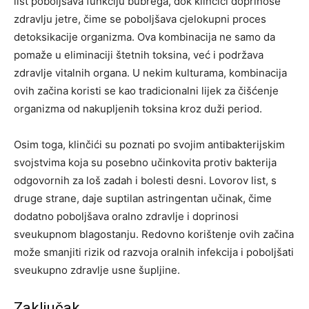
list poboljšava funkciju bubrega, dok klinčići doprinose
zdravlju jetre, čime se poboljšava cjelokupni proces
detoksikacije organizma.
Ova kombinacija ne samo da
pomaže u eliminaciji štetnih toksina, već i podržava
zdravlje vitalnih organa. U nekim kulturama, kombinacija
ovih začina koristi se kao tradicionalni lijek za čišćenje
organizma od nakupljenih toksina kroz duži period.
Osim toga, klinčići su poznati po svojim antibakterijskim
svojstvima koja su posebno učinkovita protiv bakterija
odgovornih za loš zadah i bolesti desni. Lovorov list, s
druge strane, daje suptilan astringentan učinak, čime
dodatno poboljšava oralno zdravlje i doprinosi
sveukupnom blagostanju. Redovno korištenje ovih začina
može smanjiti rizik od razvoja oralnih infekcija i poboljšati
sveukupno zdravlje usne šupljine.
Zaključak