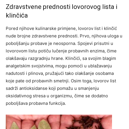
Zdravstvene prednosti lovorovog lista i
klinčića
Pored njihove kulinarske primjene, lovorov list i klinčić
nude brojne zdravstvene prednosti. Prvo, njihova uloga u
poboljšanju probave je neosporna. Spojevi prisutni u
lovorovom listu potiču lučenje probavnih enzima, čime
olakšavaju razgradnju hrane. Klinčići, sa svojim blagim
analgetskim svojstvima, mogu pomoći u ublažavanju
nadutosti i plinova, pružajući tako olakšanje osobama
koje pate od probavnih smetnji. Osim toga, lovorov list
sadrži antioksidanse koji pomažu u smanjenju
oksidativnog stresa u organizmu, čime se dodatno
poboljšava probavna funkcija.