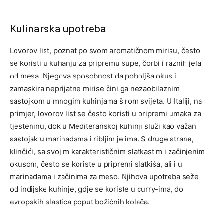
Kulinarska upotreba
Lovorov list, poznat po svom aromatičnom mirisu, često
se koristi u kuhanju za pripremu supe, čorbi i raznih jela
od mesa. Njegova sposobnost da poboljša okus i
zamaskira neprijatne mirise čini ga nezaobilaznim
sastojkom u mnogim kuhinjama širom svijeta. U Italiji, na
primjer, lovorov list se često koristi u pripremi umaka za
tjesteninu, dok u Mediteranskoj kuhinji služi kao važan
sastojak u marinadama i ribljim jelima. S druge strane,
klinčići, sa svojim karakterističnim slatkastim i začinjenim
okusom, često se koriste u pripremi slatkiša, ali i u
marinadama i začinima za meso. Njihova upotreba seže
od indijske kuhinje, gdje se koriste u curry-ima, do
evropskih slastica poput božićnih kolača.