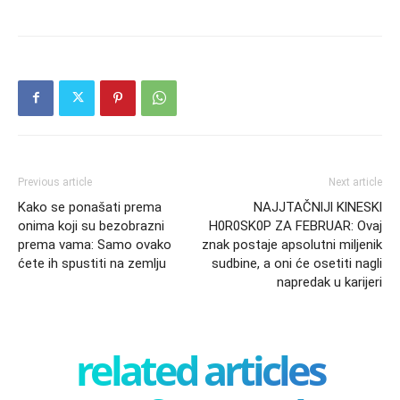
Previous article
Next article
Kako se ponašati prema
NAJJTAČNlJl KlNESKl
onima koji su bezobrazni
H0R0SK0P ZA FEBRUAR: Ovaj
prema vama: Samo ovako
znak postaje apsolutni miljenik
ćete ih spustiti na zemlju
sudbine, a oni će osetiti nagli
napredak u karijeri
related articles