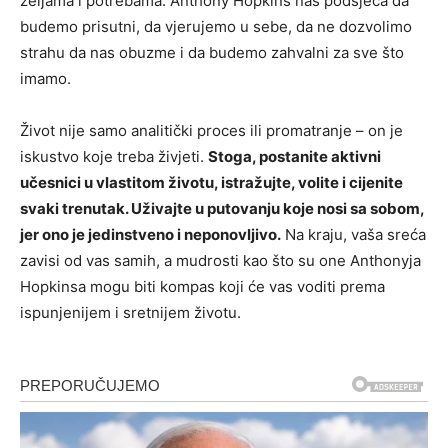
željama i potrebama.
Anthony Hopkins nas podsjeća da
budemo prisutni, da vjerujemo u sebe, da ne dozvolimo
strahu da nas obuzme i da budemo zahvalni za sve što
imamo.
Život nije samo analitički proces ili promatranje – on je
iskustvo koje treba živjeti.
Stoga, postanite aktivni
učesnici u vlastitom životu, istražujte, volite i cijenite
svaki trenutak. Uživajte u putovanju koje nosi sa sobom,
jer ono je jedinstveno i neponovljivo.
Na kraju, vaša sreća
zavisi od vas samih, a mudrosti kao što su one Anthonyja
Hopkinsa mogu biti kompas koji će vas voditi prema
ispunjenijem i sretnijem životu.