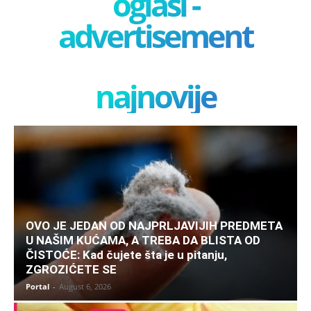
oglasi -
advertisement
najnovije
OVO JE JEDAN OD NAJPRLJAVIJIH PREDMETA
U NAŠIM KUĆAMA, A TREBA DA BLISTA OD
ČISTOĆE: Kad čujete šta je u pitanju,
ZGROZIĆETE SE
Portal
-
August 6, 2026