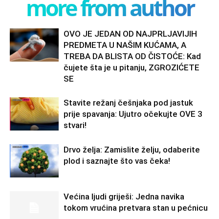
more from author
OVO JE JEDAN OD NAJPRLJAVIJIH
PREDMETA U NAŠIM KUĆAMA, A
TREBA DA BLISTA OD ČISTOĆE: Kad
čujete šta je u pitanju, ZGROZIĆETE
SE
Stavite režanj češnjaka pod jastuk
prije spavanja: Ujutro očekujte OVE 3
stvari!
Drvo želja: Zamislite želju, odaberite
plod i saznajte što vas čeka!
Većina ljudi griješi: Jedna navika
tokom vrućina pretvara stan u pećnicu