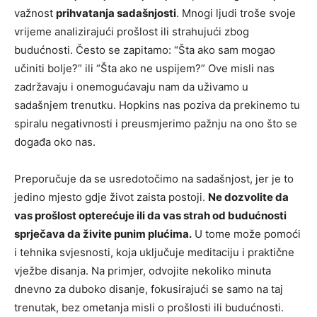
važnost
prihvatanja sadašnjosti
. Mnogi ljudi troše svoje
vrijeme analizirajući prošlost ili strahujući zbog
budućnosti. Često se zapitamo: “Šta ako sam mogao
učiniti bolje?” ili “Šta ako ne uspijem?” Ove misli nas
zadržavaju i onemogućavaju nam da uživamo u
sadašnjem trenutku. Hopkins nas poziva da prekinemo tu
spiralu negativnosti i preusmjerimo pažnju na ono što se
događa oko nas.
Preporučuje da se usredotočimo na sadašnjost, jer je to
jedino mjesto gdje život zaista postoji.
Ne dozvolite da
vas prošlost opterećuje ili da vas strah od budućnosti
sprječava da živite punim plućima.
U tome može pomoći
i tehnika svjesnosti, koja uključuje meditaciju i praktične
vježbe disanja. Na primjer, odvojite nekoliko minuta
dnevno za duboko disanje, fokusirajući se samo na taj
trenutak, bez ometanja misli o prošlosti ili budućnosti.