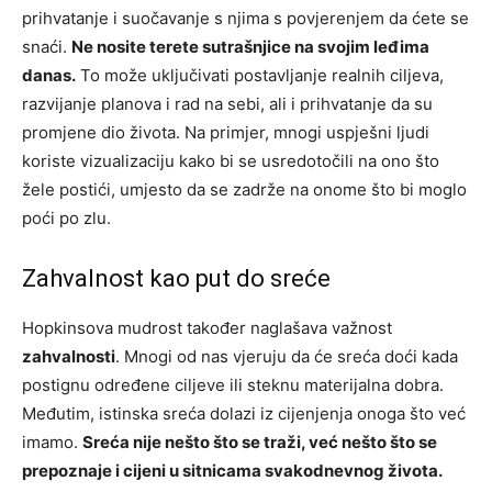
prihvatanje i suočavanje s njima s povjerenjem da ćete se
snaći.
Ne nosite terete sutrašnjice na svojim leđima
danas.
To može uključivati postavljanje realnih ciljeva,
razvijanje planova i rad na sebi, ali i prihvatanje da su
promjene dio života. Na primjer, mnogi uspješni ljudi
koriste vizualizaciju kako bi se usredotočili na ono što
žele postići, umjesto da se zadrže na onome što bi moglo
poći po zlu.
Zahvalnost kao put do sreće
Hopkinsova mudrost također naglašava važnost
zahvalnosti
. Mnogi od nas vjeruju da će sreća doći kada
postignu određene ciljeve ili steknu materijalna dobra.
Međutim, istinska sreća dolazi iz cijenjenja onoga što već
imamo.
Sreća nije nešto što se traži, već nešto što se
prepoznaje i cijeni u sitnicama svakodnevnog života.