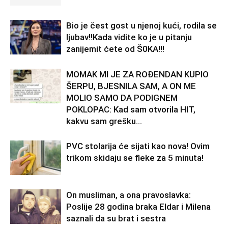
Bio je čest gost u njenoj kući, rodila se
ljubav!!Kada vidite ko je u pitanju
zanijemit ćete od Š0KA!!!
MOMAK MI JE ZA ROĐENDAN KUPIO
ŠERPU, BJESNILA SAM, A ON ME
MOLIO SAMO DA PODIGNEM
POKLOPAC: Kad sam otvorila HIT,
kakvu sam grešku...
PVC stolarija će sijati kao nova! Ovim
trikom skidaju se fleke za 5 minuta!
On musliman, a ona pravoslavka:
Poslije 28 godina braka Eldar i Milena
saznali da su brat i sestra