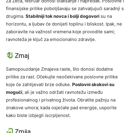
Za Zeca, februar donosi olakšanje i napredak. Poslovne i
finansijske prilike poboljšavaju se zahvaljujući saradnji s
drugima.
Stabilniji tok novca i bolji dogovori
su na
horizontu, a ljubav će donijeti toplinu i bliskost. Ipak, ne
zaboravite na važnost vremena koje provodite sami;
ravnoteža je ključ za emocionalno zdravlje.
Zmaj
Samopouzdanje Zmajeva raste, što donosi dodatne
prilike za rast. Očekujte neočekivane poslovne prilike
koje će zahtijevati brze odluke.
Poslovni skokovi su
mogući
, ali je važno održati ravnotežu između
profesionalnog i privatnog života. Obratite pažnju na
znakove umora; kada osjećate pad energije, usporite
kako biste izbjegli iscrpljenost.
Zmija