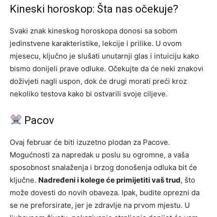
Kineski horoskop: Šta nas očekuje?
Svaki znak kineskog horoskopa donosi sa sobom
jedinstvene karakteristike, lekcije i prilike. U ovom
mjesecu, ključno je slušati unutarnji glas i intuiciju kako
bismo donijeli prave odluke. Očekujte da će neki znakovi
doživjeti nagli uspon, dok će drugi morati preći kroz
nekoliko testova kako bi ostvarili svoje ciljeve.
Pacov
Ovaj februar će biti izuzetno plodan za Pacove.
Mogućnosti za napredak u poslu su ogromne, a vaša
sposobnost snalaženja i brzog donošenja odluka bit će
ključne.
Nadređeni i kolege će primijetiti vaš trud
, što
može dovesti do novih obaveza. Ipak, budite oprezni da
se ne preforsirate, jer je zdravlje na prvom mjestu. U