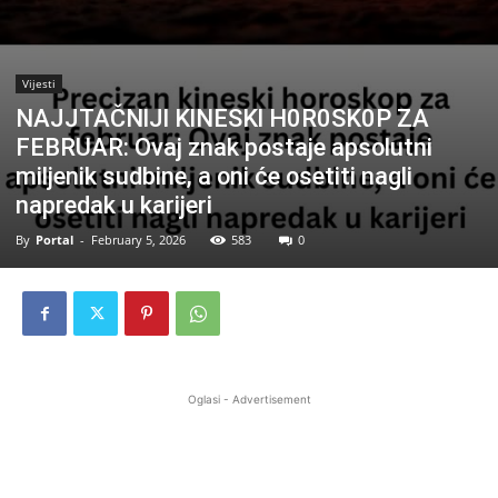
Vijesti
NAJJTAČNlJl KlNESKl H0R0SK0P ZA
FEBRUAR: Ovaj znak postaje apsolutni
miljenik sudbine, a oni će osetiti nagli
napredak u karijeri
By
Portal
-
February 5, 2026
583
0
Oglasi - Advertisement