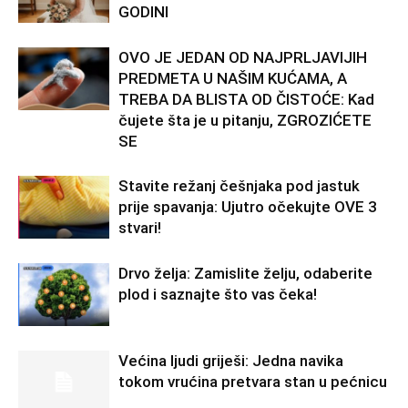
GODINI
OVO JE JEDAN OD NAJPRLJAVIJIH
PREDMETA U NAŠIM KUĆAMA, A
TREBA DA BLISTA OD ČISTOĆE: Kad
čujete šta je u pitanju, ZGROZIĆETE
SE
Stavite režanj češnjaka pod jastuk
prije spavanja: Ujutro očekujte OVE 3
stvari!
Drvo želja: Zamislite želju, odaberite
plod i saznajte što vas čeka!
Većina ljudi griješi: Jedna navika
tokom vrućina pretvara stan u pećnicu