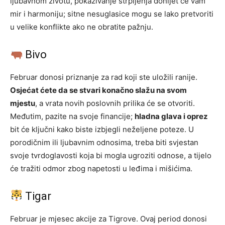
ljubavnom životu, pokazivanje strpljenja donijet će vam
mir i harmoniju; sitne nesuglasice mogu se lako pretvoriti
u velike konflikte ako ne obratite pažnju.
Bivo
Februar donosi priznanje za rad koji ste uložili ranije.
Osjećat ćete da se stvari konačno slažu na svom
mjestu
, a vrata novih poslovnih prilika će se otvoriti.
Međutim, pazite na svoje financije;
hladna glava i oprez
bit će ključni kako biste izbjegli neželjene poteze. U
porodičnim ili ljubavnim odnosima, treba biti svjestan
svoje tvrdoglavosti koja bi mogla ugroziti odnose, a tijelo
će tražiti odmor zbog napetosti u leđima i mišićima.
Tigar
Februar je mjesec akcije za Tigrove. Ovaj period donosi