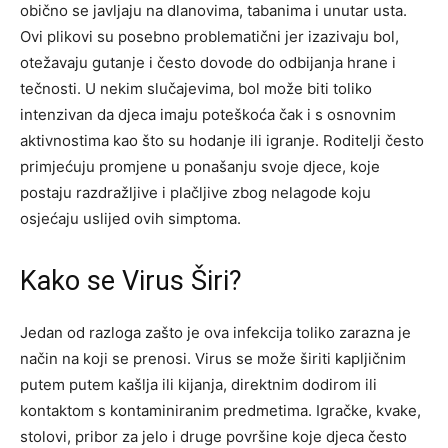
obično se javljaju na dlanovima, tabanima i unutar usta.
Ovi plikovi su posebno problematični jer izazivaju bol,
otežavaju gutanje i često dovode do odbijanja hrane i
tečnosti.
U nekim slučajevima, bol može biti toliko
intenzivan da djeca imaju poteškoća čak i s osnovnim
aktivnostima kao što su hodanje ili igranje. Roditelji često
primjećuju promjene u ponašanju svoje djece, koje
postaju razdražljive i plačljive zbog nelagode koju
osjećaju uslijed ovih simptoma.
Kako se Virus Širi?
Jedan od razloga zašto je ova infekcija toliko zarazna je
način na koji se prenosi. Virus se može širiti kapljičnim
putem putem kašlja ili kijanja, direktnim dodirom ili
kontaktom s kontaminiranim predmetima. Igračke, kvake,
stolovi, pribor za jelo i druge površine koje djeca često