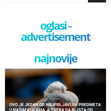
oglasi -
advertisement
najnovije
OVO JE JEDAN OD NAJPRLJAVIJIH PREDMETA
U NAŠIM KUĆAMA, A TREBA DA BLISTA OD