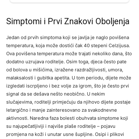
Simptomi i Prvi Znakovi Oboljenja
Jedan od prvih simptoma koji se javlja je naglo povišena
temperatura, koja može dostići čak 40 stepeni Celzijusa.
Ova povišena temperatura može trajati nekoliko dana, što
dodatno uzrujava roditelje. Osim toga, djeca često pate
od bolova u mišićima, izražene razdražljivosti, umora,
malaksalosti i gubitka apetita. U tom periodu, dijete može
izgledati iscrpljeno i bez volje za igrom, što je često prvi
signal da se dešava nešto neobično. U nekim
slučajevima, roditelji primjećuju da njihovo dijete postaje
letargično i manje zainteresovano za svakodnevne
aktivnosti.
Naredna faza bolesti obuhvata simptome koji
su najupečatljiviji i najviše plaše roditelje – pojavu
promjena na koži i unutar usne šupljine. Osipi i plikovi