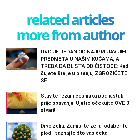
related articles
more from author
OVO JE JEDAN OD NAJPRLJAVIJIH
PREDMETA U NAŠIM KUĆAMA, A
TREBA DA BLISTA OD ČISTOĆE: Kad
čujete šta je u pitanju, ZGROZIĆETE
SE
Stavite režanj češnjaka pod jastuk
prije spavanja: Ujutro očekujte OVE 3
stvari!
Drvo želja: Zamislite želju, odaberite
plod i saznajte što vas čeka!