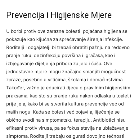
Prevencija i Higijenske Mjere
U borbi protiv ove zarazne bolesti, pojačana higijena se
pokazuje kao ključna za sprečavanje širenja infekcije.
Roditelji i odgajatelji bi trebali obratiti pažnju na redovno
pranje ruku, dezinfekciju površina i igračaka, kao i
izbjegavanje dijeljenja pribora za jelo i čaša.
Ove
jednostavne mjere mogu značajno smanjiti mogućnost
zaraze, posebno u vrtićima, školama i domaćinstvima.
Također, važno je educirati djecu o pravilnim higijenskim
praksama, kao što su pranje ruku nakon odlaska u toalet i
prije jela, kako bi se stvorila kultura prevencije već od
malih nogu.
Kada se bolest već pojavila, liječenje se
obično svodi na simptomatsku terapiju. Antibiotici nisu
efikasni protiv virusa, pa se fokus stavlja na ublažavanje
simptoma. Roditelji trebaju osigurati dovoljno tečnosti,