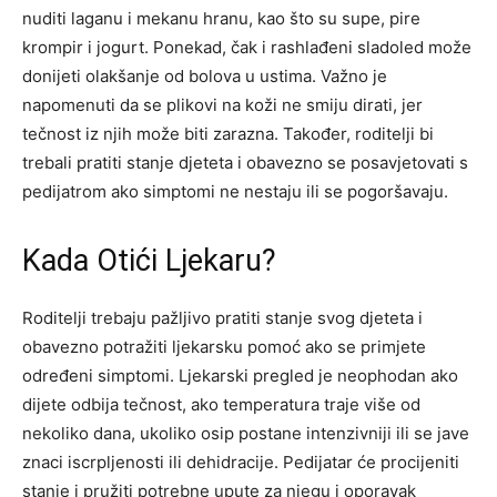
nuditi laganu i mekanu hranu, kao što su supe, pire
krompir i jogurt.
Ponekad, čak i rashlađeni sladoled može
donijeti olakšanje od bolova u ustima. Važno je
napomenuti da se plikovi na koži ne smiju dirati, jer
tečnost iz njih može biti zarazna. Također, roditelji bi
trebali pratiti stanje djeteta i obavezno se posavjetovati s
pedijatrom ako simptomi ne nestaju ili se pogoršavaju.
Kada Otići Ljekaru?
Roditelji trebaju pažljivo pratiti stanje svog djeteta i
obavezno potražiti ljekarsku pomoć ako se primjete
određeni simptomi. Ljekarski pregled je neophodan ako
dijete odbija tečnost, ako temperatura traje više od
nekoliko dana, ukoliko osip postane intenzivniji ili se jave
znaci iscrpljenosti ili dehidracije.
Pedijatar će procijeniti
stanje i pružiti potrebne upute za njegu i oporavak