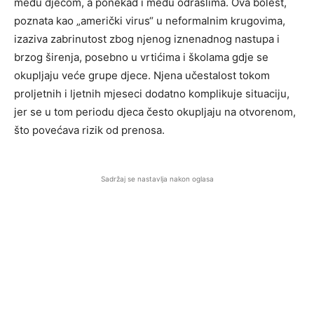
među djecom, a ponekad i među odraslima. Ova bolest,
poznata kao „američki virus“ u neformalnim krugovima,
izaziva zabrinutost zbog njenog iznenadnog nastupa i
brzog širenja, posebno u vrtićima i školama gdje se
okupljaju veće grupe djece. Njena učestalost tokom
proljetnih i ljetnih mjeseci dodatno komplikuje situaciju,
jer se u tom periodu djeca često okupljaju na otvorenom,
što povećava rizik od prenosa.
Sadržaj se nastavlja nakon oglasa