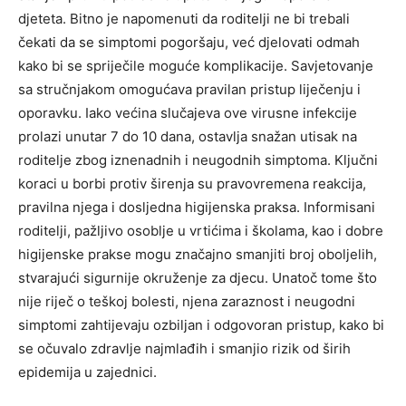
djeteta. Bitno je napomenuti da roditelji ne bi trebali
čekati da se simptomi pogoršaju, već djelovati odmah
kako bi se spriječile moguće komplikacije. Savjetovanje
sa stručnjakom omogućava pravilan pristup liječenju i
oporavku.
Iako većina slučajeva ove virusne infekcije
prolazi unutar 7 do 10 dana, ostavlja snažan utisak na
roditelje zbog iznenadnih i neugodnih simptoma. Ključni
koraci u borbi protiv širenja su pravovremena reakcija,
pravilna njega i dosljedna higijenska praksa.
Informisani
roditelji, pažljivo osoblje u vrtićima i školama, kao i dobre
higijenske prakse mogu značajno smanjiti broj oboljelih,
stvarajući sigurnije okruženje za djecu.
Unatoč tome što
nije riječ o teškoj bolesti, njena zaraznost i neugodni
simptomi zahtijevaju ozbiljan i odgovoran pristup, kako bi
se očuvalo zdravlje najmlađih i smanjio rizik od širih
epidemija u zajednici.