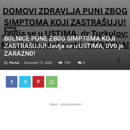
Vijesti
B0LNlCE PUNE ZB0G SIMPT0MA KOJl
ZASTRAŠUJU! Javlja se u USTIMA, 0V0 je
ZARAZN0!
By
Portal
-
December 15, 2025
1701
0
Oglasi - Advertisement