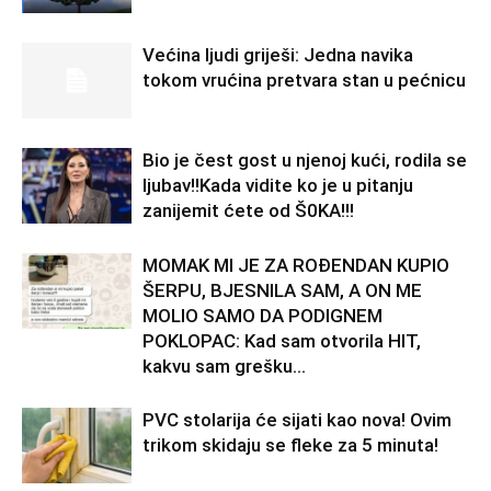
Većina ljudi griješi: Jedna navika
tokom vrućina pretvara stan u pećnicu
Bio je čest gost u njenoj kući, rodila se
ljubav!!Kada vidite ko je u pitanju
zanijemit ćete od Š0KA!!!
MOMAK MI JE ZA ROĐENDAN KUPIO
ŠERPU, BJESNILA SAM, A ON ME
MOLIO SAMO DA PODIGNEM
POKLOPAC: Kad sam otvorila HIT,
kakvu sam grešku...
PVC stolarija će sijati kao nova! Ovim
trikom skidaju se fleke za 5 minuta!