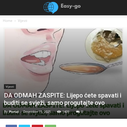
Home
Vijesti
Vijesti
DA ODMAH ZASPITE: Lijepo ćete spavati i
buditi se svježi, samo progutajte ovo
By
Portal
-
December 15, 2025
1409
0