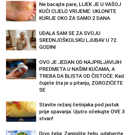
Ne bacajte pare, LIJEK JE U VAŠOJ
KUĆI CIJELO VRIJEME: UKLONITE
KURIJE OKO ZA SAMO 2 DANA
UDALA SAM SE ZA SVOJU
SREDNJOŠKOLSKU LJUBAV U 72.
GODINI
OVO JE JEDAN OD NAJPRLJAVIJIH
PREDMETA U NAŠIM KUĆAMA, A
TREBA DA BLISTA OD ČISTOĆE: Kad
čujete šta je u pitanju, ZGROZIĆETE
SE
Stavite režanj češnjaka pod jastuk
prije spavanja: Ujutro očekujte OVE 3
stvari!
Drvo želja: Zamislite želju, odaberite