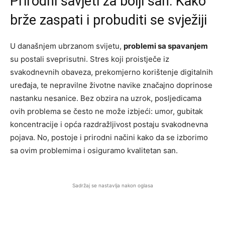
Prirodni savjeti za bolji san: Kako
brže zaspati i probuditi se svježiji
U današnjem ubrzanom svijetu,
problemi sa spavanjem
su postali sveprisutni. Stres koji proistječe iz
svakodnevnih obaveza, prekomjerno korištenje digitalnih
uređaja, te nepravilne životne navike značajno doprinose
nastanku nesanice. Bez obzira na uzrok, posljedicama
ovih problema se često ne može izbjeći: umor, gubitak
koncentracije i opća razdražljivost postaju svakodnevna
pojava. No, postoje i prirodni načini kako da se izborimo
sa ovim problemima i osiguramo kvalitetan san.
Sadržaj se nastavlja nakon oglasa