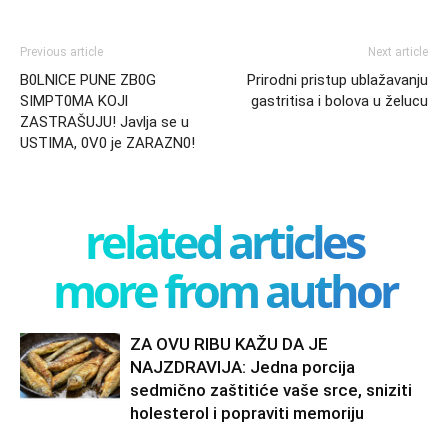
Previous article
Next article
B0LNlCE PUNE ZB0G
Prirodni pristup ublažavanju
SIMPT0MA KOJl
gastritisa i bolova u želucu
ZASTRAŠUJU! Javlja se u
USTIMA, 0V0 je ZARAZN0!
related articles
more from author
ZA OVU RIBU KAŽU DA JE
NAJZDRAVIJA: Jedna porcija
sedmično zaštitiće vaše srce, sniziti
holesterol i popraviti memoriju