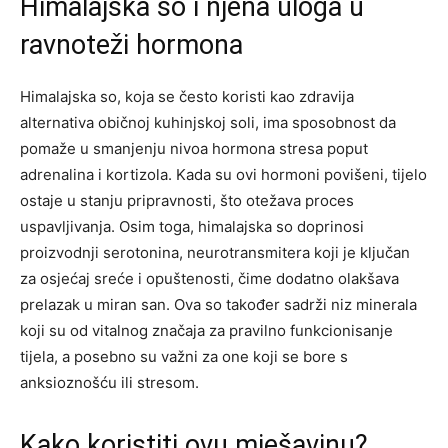
Himalajska so i njena uloga u
ravnoteži hormona
Himalajska so, koja se često koristi kao zdravija
alternativa običnoj kuhinjskoj soli, ima sposobnost da
pomaže u smanjenju nivoa hormona stresa poput
adrenalina i kortizola. Kada su ovi hormoni povišeni, tijelo
ostaje u stanju pripravnosti, što otežava proces
uspavljivanja.
Osim toga, himalajska so doprinosi
proizvodnji serotonina, neurotransmitera koji je ključan
za osjećaj sreće i opuštenosti, čime dodatno olakšava
prelazak u miran san.
Ova so također sadrži niz minerala
koji su od vitalnog značaja za pravilno funkcionisanje
tijela, a posebno su važni za one koji se bore s
anksioznošću ili stresom.
Kako koristiti ovu mješavinu?