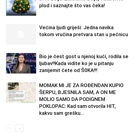
plod i saznajte što vas čeka!
Većina ljudi griješi: Jedna navika
tokom vrućina pretvara stan u pećnicu
Bio je čest gost u njenoj kući, rodila se
ljubav!!Kada vidite ko je u pitanju
zanijemit ćete od Š0KA!!!
MOMAK MI JE ZA ROĐENDAN KUPIO
ŠERPU, BJESNILA SAM, A ON ME
MOLIO SAMO DA PODIGNEM
POKLOPAC: Kad sam otvorila HIT,
kakvu sam grešku...