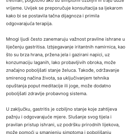
tretman, pogotovo ako su simptomi ozbiljni ili traju duže
vrijeme. Uvijek se preporučuje konsultacija sa ljekarom
kako bi se postavila tačna dijagnoza i primila
odgovarajuća terapija.
Mnogi ljudi često zanemaruju važnost pravilne ishrane u
liječenju gastritisa. Izbjegavanje iritantnih namirnica, kao
što su brza hrana, pržena jela i gazirani napici, uz
konzumaciju laganih, lako probavljivih obroka, može
značajno poboljšati stanje želuca. Takođe, održavanje
smirenog načina života, sa uključivanjem tehnika
opuštanja poput meditacije ili joge, može dodatno
poboljšati zdravlje probavnog sistema.
U zaključku, gastritis je ozbiljno stanje koje zahtijeva
pažnju i odgovarajuće mjere. Slušanje svog tijela i
pravilan pristup ishrani, uz podršku prirodnih lijekova,
može pomoći u smanjenju simptoma i poboljšanju