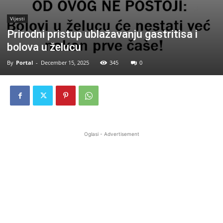
Vijesti
Prirodni pristup ublažavanju gastritisa i
bolova u želucu
By
Portal
-
December 15, 2025
345
0
Oglasi - Advertisement