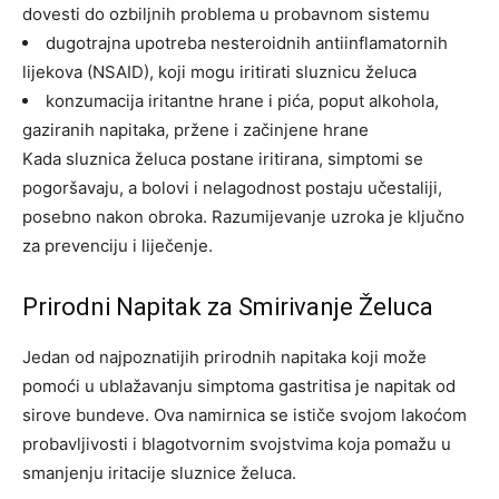
dovesti do ozbiljnih problema u probavnom sistemu
dugotrajna upotreba nesteroidnih antiinflamatornih
lijekova (NSAID), koji mogu iritirati sluznicu želuca
konzumacija iritantne hrane i pića, poput alkohola,
gaziranih napitaka, pržene i začinjene hrane
Kada sluznica želuca postane iritirana, simptomi se
pogoršavaju, a bolovi i nelagodnost postaju učestaliji,
posebno nakon obroka. Razumijevanje uzroka je ključno
za prevenciju i liječenje.
Prirodni Napitak za Smirivanje Želuca
Jedan od najpoznatijih prirodnih napitaka koji može
pomoći u ublažavanju simptoma gastritisa je napitak od
sirove bundeve. Ova namirnica se ističe svojom lakoćom
probavljivosti i blagotvornim svojstvima koja pomažu u
smanjenju iritacije sluznice želuca.