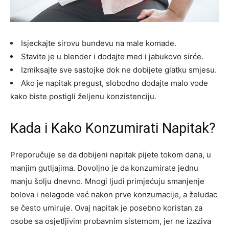
Isjeckajte sirovu bundevu na male komade.
Stavite je u blender i dodajte med i jabukovo sirće.
Izmiksajte sve sastojke dok ne dobijete glatku smjesu.
Ako je napitak pregust, slobodno dodajte malo vode
kako biste postigli željenu konzistenciju.
Kada i Kako Konzumirati Napitak?
Preporučuje se da dobijeni napitak pijete tokom dana, u
manjim gutljajima. Dovoljno je da konzumirate jednu
manju šolju dnevno. Mnogi ljudi primjećuju smanjenje
bolova i nelagode već nakon prve konzumacije, a želudac
se često umiruje.
Ovaj napitak je posebno koristan za
osobe sa osjetljivim probavnim sistemom, jer ne izaziva