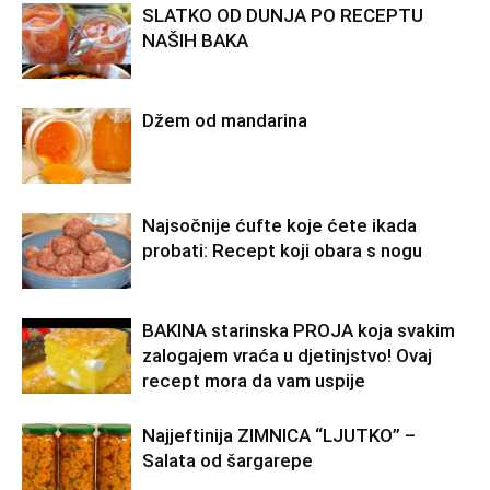
SLATKO OD DUNJA PO RECEPTU
NAŠIH BAKA
Džem od mandarina
Najsočnije ćufte koje ćete ikada
probati: Recept koji obara s nogu
BAKINA starinska PROJA koja svakim
zalogajem vraća u djetinjstvo! Ovaj
recept mora da vam uspije
Najjeftinija ZIMNICA “LJUTKO” –
Salata od šargarepe