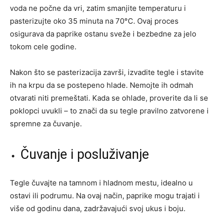
voda ne počne da vri, zatim smanjite temperaturu i
pasterizujte oko 35 minuta na 70°C. Ovaj proces
osigurava da paprike ostanu sveže i bezbedne za jelo
tokom cele godine.
Nakon što se pasterizacija završi, izvadite tegle i stavite
ih na krpu da se postepeno hlade. Nemojte ih odmah
otvarati niti premeštati. Kada se ohlade, proverite da li se
poklopci uvukli – to znači da su tegle pravilno zatvorene i
spremne za čuvanje.
Čuvanje i posluživanje
Tegle čuvajte na tamnom i hladnom mestu, idealno u
ostavi ili podrumu. Na ovaj način, paprike mogu trajati i
više od godinu dana, zadržavajući svoj ukus i boju.