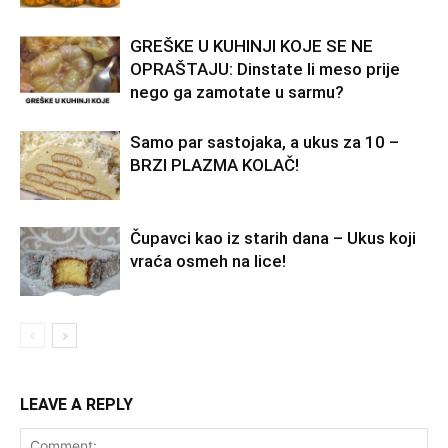
GREŠKE U KUHINJI KOJE SE NE
OPRAŠTAJU: Dinstate li meso prije
nego ga zamotate u sarmu?
Samo par sastojaka, a ukus za 10 –
BRZI PLAZMA KOLAČ!
Čupavci kao iz starih dana – Ukus koji
vraća osmeh na lice!
LEAVE A REPLY