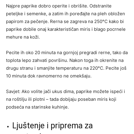
Najpre paprike dobro operite i obrišite. Odstranite
peteljke i semenke, a zatim ih poređajte na pleh obložen
papirom za pečenje. Rerna se zagreva na 250°C kako bi
paprike dobile onaj karakterističan miris i blago pocrnele
mehure na koži.
Pecite ih oko 20 minuta na gornjoj pregradi rerne, tako da
toplota lepo zahvati površinu. Nakon toga ih okrenite na
drugu stranu i smanjite temperaturu na 220°C. Pecite još
10 minuta dok ravnomerno ne omekšaju.
Savjet: Ako volite jači ukus dima, paprike možete ispeći i
na roštilju ili plotni – tada dobijaju poseban miris koji
podseća na starinske kuhinje.
Ljuštenje i priprema za