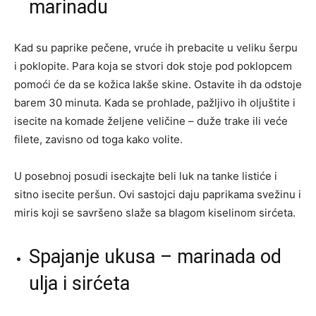
marinadu
Kad su paprike pečene, vruće ih prebacite u veliku šerpu
i poklopite. Para koja se stvori dok stoje pod poklopcem
pomoći će da se kožica lakše skine. Ostavite ih da odstoje
barem 30 minuta. Kada se prohlade, pažljivo ih oljuštite i
isecite na komade željene veličine – duže trake ili veće
filete, zavisno od toga kako volite.
U posebnoj posudi iseckajte beli luk na tanke listiće i
sitno isecite peršun. Ovi sastojci daju paprikama svežinu i
miris koji se savršeno slaže sa blagom kiselinom sirćeta.
Spajanje ukusa – marinada od
ulja i sirćeta