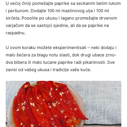
U većoj činiji pomešajte paprike sa seckanim belim lukom
i peršunom. Dodajte 100 ml maslinovog ulja i 100 ml
sirćeta. Posolite po ukusu i lagano promešajte drvenom
varjačom da se sastojci sjedine, ali da se paprike ne
raspadnu.
U ovom koraku možete eksperimentisati – neki dodaju i
malo šećera za blagu notu slasti, dok drugi ubace zrno-
dva bibera ili malo tucane paprike radi pikantnosti. Sve
zavisi od vašeg ukusa i tradicije vaše kuće.