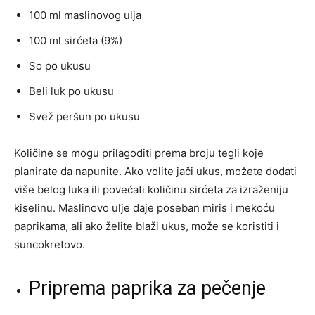
100 ml maslinovog ulja
100 ml sirćeta (9%)
So po ukusu
Beli luk po ukusu
Svež peršun po ukusu
Količine se mogu prilagoditi prema broju tegli koje
planirate da napunite. Ako volite jači ukus, možete dodati
više belog luka ili povećati količinu sirćeta za izraženiju
kiselinu. Maslinovo ulje daje poseban miris i mekoću
paprikama, ali ako želite blaži ukus, može se koristiti i
suncokretovo.
Priprema paprika za pečenje