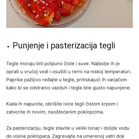
Punjenje i pasterizacija tegli
Tegle moraju biti potpuno čiste i suve. Najbolje ih je
oprati u vrućoj vodi i osušiti u rerni na niskoj temperaturi.
Paprike pažljivo ređajte u tegle, pritiskajući ih varjačom
kako bi se odstranio vazduh i tegle bile gusto napunjene.
Kada ih napunite, obrišite ivice tegli čistom krpom i
zatvorite ih novim, neoštećenim poklopcima.
Za pasterizaciju, tegle stavite u veliki lonac i dolijte vodu
do visine poklopaca. Zagrevajte na umerenoj vatri dok