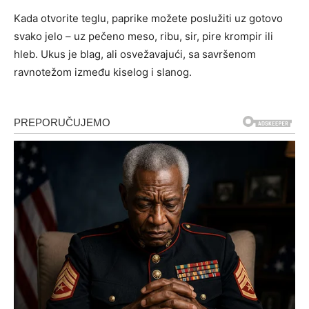
Kada otvorite teglu, paprike možete poslužiti uz gotovo
svako jelo – uz pečeno meso, ribu, sir, pire krompir ili
hleb. Ukus je blag, ali osvežavajući, sa savršenom
ravnotežom između kiselog i slanog.