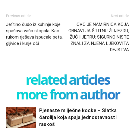
Previous article
Next article
Jeftino čudo iz kuhinje koje
OVO JE NAMIRNICA KOJA
spašava vaša stopala: Kao
OBNAVLJA ŠTITNU ŽLIJEZDU,
rukom rješava ispucale peta,
ŽUČ I JETRU: SIGURNO NISTE
gljivice i kurje oči
ZNALI ZA NJENA LJEKOVITA
DEJSTVA
related articles
more from author
Pjenaste mliječne kocke – Slatka
čarolija koja spaja jednostavnost i
raskoš