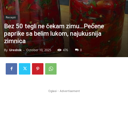
Recepti
Bez 50 tegli ne čekam zimu…Pečene
paprike sa belim lukom, najukusnija
zimnica
By
Urednik
-
October 10, 2025
476
0
Oglasi - Advertisement