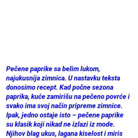
Pečene paprike sa belim lukom,
najukusnija zimnica. U nastavku teksta
donosimo recept. Kad počne sezona
paprika, kuće zamirišu na pečeno povrće i
svako ima svoj način pripreme zimnice.
Ipak, jedno ostaje isto – pečene paprike
su klasik koji nikad ne izlazi iz mode.
Njihov blag ukus, lagana kiselost i miris