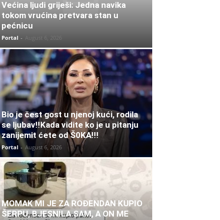
Većina ljudi griješi: Jedna navika
tokom vrućina pretvara stan u
pećnicu
Portal
-
August 6, 2026
Bio je čest gost u njenoj kući, rodila
se ljubav!!Kada vidite ko je u pitanju
zanijemit ćete od Š0KA!!!
Portal
-
August 6, 2026
MOMAK MI JE ZA ROĐENDAN KUPIO
ŠERPU, BJESNILA SAM, A ON ME