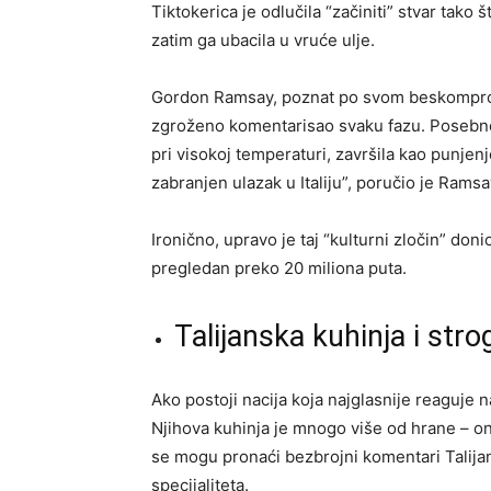
Tiktokerica je odlučila “začiniti” stvar tako š
zatim ga ubacila u vruće ulje.
Gordon Ramsay, poznat po svom beskomprom
zgroženo komentarisao svaku fazu. Posebno g
pri visokoj temperaturi, završila kao punjenj
zabranjen ulazak u Italiju”, poručio je Rams
Ironično, upravo je taj “kulturni zločin” do
pregledan preko 20 miliona puta.
Talijanska kuhinja i stro
Ako postoji nacija koja najglasnije reaguje na
Njihova kuhinja je mnogo više od hrane – ona
se mogu pronaći bezbrojni komentari Talijan
specijaliteta.