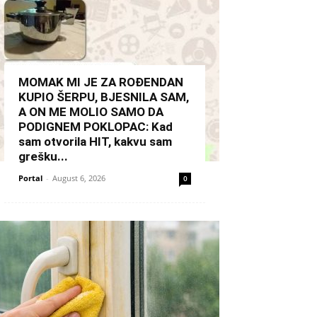
MOMAK MI JE ZA ROĐENDAN
KUPIO ŠERPU, BJESNILA SAM,
A ON ME MOLIO SAMO DA
PODIGNEM POKLOPAC: Kad
sam otvorila HIT, kakvu sam
grešku...
Portal
-
August 6, 2026
0