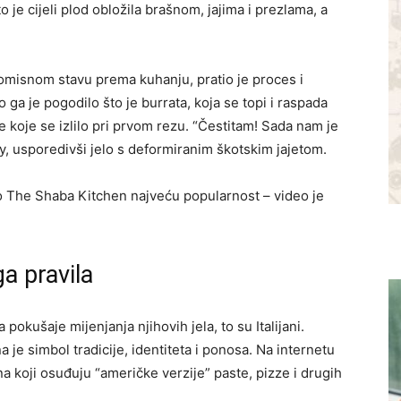
to je cijeli plod obložila brašnom, jajima i prezlama, a
isnom stavu prema kuhanju, pratio je proces i
a je pogodilo što je burrata, koja se topi i raspada
e koje se izlilo pri prvom rezu. “Čestitam! Sada nam je
ay, usporedivši jelo s deformiranim škotskim jajetom.
nio The Shaba Kitchen najveću popularnost – video je
ga pravila
 pokušaje mijenjanja njihovih jela, to su Italijani.
 je simbol tradicije, identiteta i ponosa. Na internetu
a koji osuđuju “američke verzije” paste, pizze i drugih