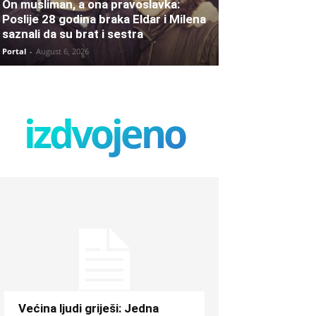
On musliman, a ona pravoslavka:
Poslije 28 godina braka Eldar i Milena
saznali da su brat i sestra
Portal
-
August 6, 2026
izdvojeno
Većina ljudi griješi: Jedna