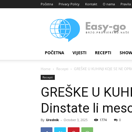
Početna
Privacy Policy
Kontakt
O nama
Pravila 
Easy
portal
POČETNA
VIJESTI
RECEPTI
SHOW
Home
Recepti
GREŠKE U KUHINJI KOJE SE NE OPRAŠT
Recepti
GREŠKE U KUHI
Dinstate li mes
By
Urednik
-
October 3, 2025
1774
0