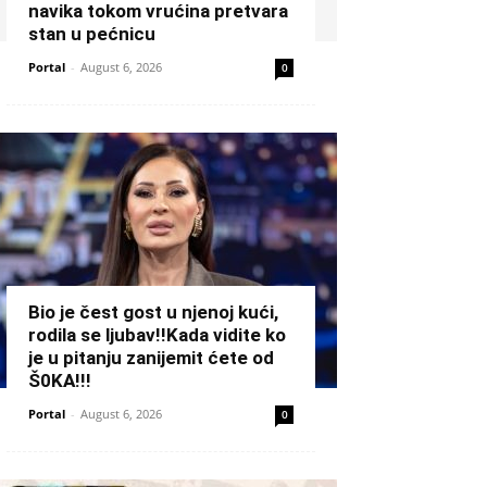
navika tokom vrućina pretvara
stan u pećnicu
Portal
-
August 6, 2026
0
Bio je čest gost u njenoj kući,
rodila se ljubav!!Kada vidite ko
je u pitanju zanijemit ćete od
Š0KA!!!
Portal
-
August 6, 2026
0