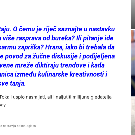
aju. O čemu je riječ saznajte u nastavku
va više rasprava od bureka? Ili pitanje ide
 sarmu zaprška? Hrana, iako bi trebala da
je povod za žučne diskusije i podijeljena
vene mreže diktiraju trendove i kada
anica između kulinarske kreativnosti i
ve tanja.
a i uspio nasmijati, ali i naljutiti milijune gledatelja –
say.
se nastavlja nakon oglasa