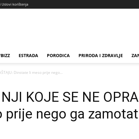
i Uslovi korištenja
BIZZ
ESTRADA
PORODICA
PRIRODA I ZDRAVLJE
ZA
AJU: Dinstate li meso prije nego...
NJI KOJE SE NE OPR
o prije nego ga zamota