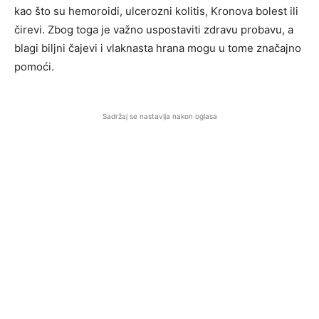
kao što su hemoroidi, ulcerozni kolitis, Kronova bolest ili
čirevi. Zbog toga je važno uspostaviti zdravu probavu, a
blagi biljni čajevi i vlaknasta hrana mogu u tome značajno
pomoći.
Sadržaj se nastavlja nakon oglasa