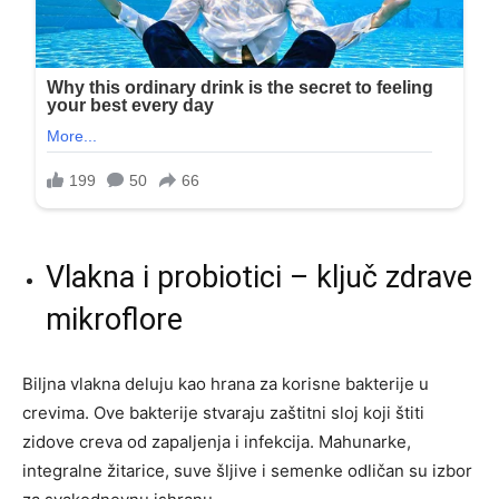
Vlakna i probiotici – ključ zdrave
mikroflore
Biljna vlakna deluju kao hrana za korisne bakterije u
crevima. Ove bakterije stvaraju zaštitni sloj koji štiti
zidove creva od zapaljenja i infekcija. Mahunarke,
integralne žitarice, suve šljive i semenke odličan su izbor