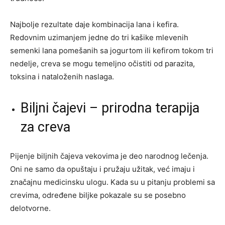
Najbolje rezultate daje kombinacija lana i kefira.
Redovnim uzimanjem jedne do tri kašike mlevenih
semenki lana pomešanih sa jogurtom ili kefirom tokom tri
nedelje, creva se mogu temeljno očistiti od parazita,
toksina i nataloženih naslaga.
Biljni čajevi – prirodna terapija
za creva
Pijenje biljnih čajeva vekovima je deo narodnog lečenja.
Oni ne samo da opuštaju i pružaju užitak, već imaju i
značajnu medicinsku ulogu. Kada su u pitanju problemi sa
crevima, određene biljke pokazale su se posebno
delotvorne.