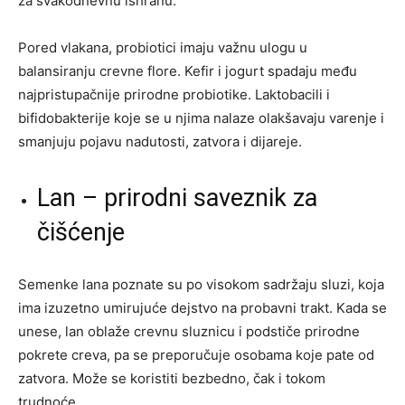
za svakodnevnu ishranu.
Pored vlakana, probiotici imaju važnu ulogu u
balansiranju crevne flore. Kefir i jogurt spadaju među
najpristupačnije prirodne probiotike. Laktobacili i
bifidobakterije koje se u njima nalaze olakšavaju varenje i
smanjuju pojavu nadutosti, zatvora i dijareje.
Lan – prirodni saveznik za
čišćenje
Semenke lana poznate su po visokom sadržaju sluzi, koja
ima izuzetno umirujuće dejstvo na probavni trakt. Kada se
unese, lan oblaže crevnu sluznicu i podstiče prirodne
pokrete creva, pa se preporučuje osobama koje pate od
zatvora. Može se koristiti bezbedno, čak i tokom
trudnoće.