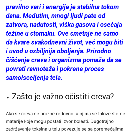
pravilno vari i energija je stabilna tokom
dana. Međutim, mnogi ljudi pate od
zatvora, nadutosti, viška gasova i osećaja
težine u stomaku. Ove smetnje ne samo
da kvare svakodnevni život, već mogu biti
i uvod u ozbiljnija oboljenja. Prirodno
čišćenje creva i organizma pomaže da se
povrati ravnoteža i pokrene proces
samoisceljenja tela.
Zašto je važno očistiti creva?
Ako se creva ne prazne redovno, u njima se talože štetne
materije koje mogu postati izvor bolesti. Dugotrajno
zadržavanje toksina u telu povezuje se sa poremećajima