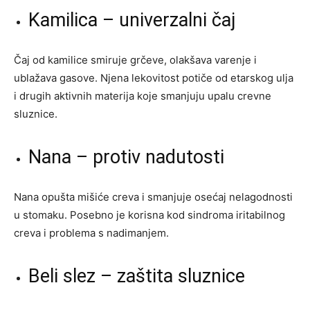
Kamilica – univerzalni čaj
Čaj od kamilice smiruje grčeve, olakšava varenje i
ublažava gasove. Njena lekovitost potiče od etarskog ulja
i drugih aktivnih materija koje smanjuju upalu crevne
sluznice.
Nana – protiv nadutosti
Nana opušta mišiće creva i smanjuje osećaj nelagodnosti
u stomaku. Posebno je korisna kod sindroma iritabilnog
creva i problema s nadimanjem.
Beli slez – zaštita sluznice