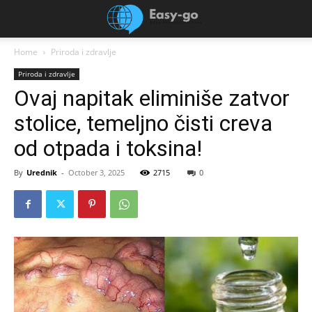
Home
Priroda i zdravlje
Priroda i zdravlje
Ovaj napitak eliminiše zatvor
stolice, temeljno čisti creva
od otpada i toksina!
By
Urednik
-
October 3, 2025
2715
0