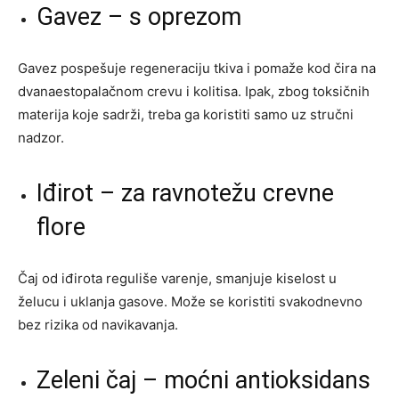
Gavez – s oprezom
Gavez pospešuje regeneraciju tkiva i pomaže kod čira na
dvanaestopalačnom crevu i kolitisa. Ipak, zbog toksičnih
materija koje sadrži, treba ga koristiti samo uz stručni
nadzor.
Iđirot – za ravnotežu crevne
flore
Čaj od iđirota reguliše varenje, smanjuje kiselost u
želucu i uklanja gasove. Može se koristiti svakodnevno
bez rizika od navikavanja.
Zeleni čaj – moćni antioksidans