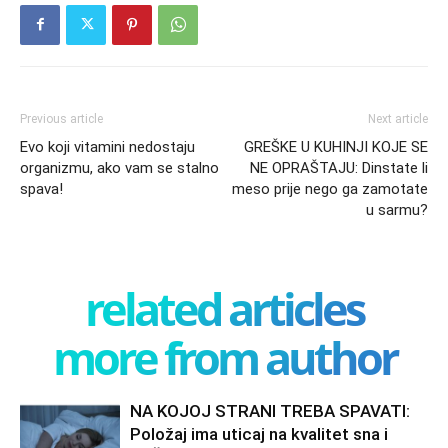
Previous article
Next article
Evo koji vitamini nedostaju
GREŠKE U KUHINJI KOJE SE
organizmu, ako vam se stalno
NE OPRAŠTAJU: Dinstate li
spava!
meso prije nego ga zamotate
u sarmu?
related articles
more from author
NA KOJOJ STRANI TREBA SPAVATI:
Položaj ima uticaj na kvalitet sna i