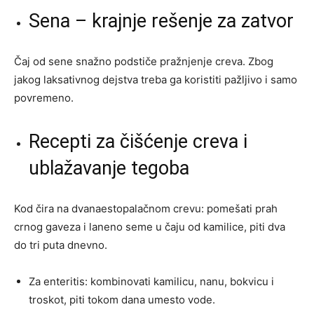
Sena – krajnje rešenje za zatvor
Čaj od sene snažno podstiče pražnjenje creva. Zbog
jakog laksativnog dejstva treba ga koristiti pažljivo i samo
povremeno.
Recepti za čišćenje creva i
ublažavanje tegoba
Kod čira na dvanaestopalačnom crevu: pomešati prah
crnog gaveza i laneno seme u čaju od kamilice, piti dva
do tri puta dnevno.
Za enteritis: kombinovati kamilicu, nanu, bokvicu i
troskot, piti tokom dana umesto vode.