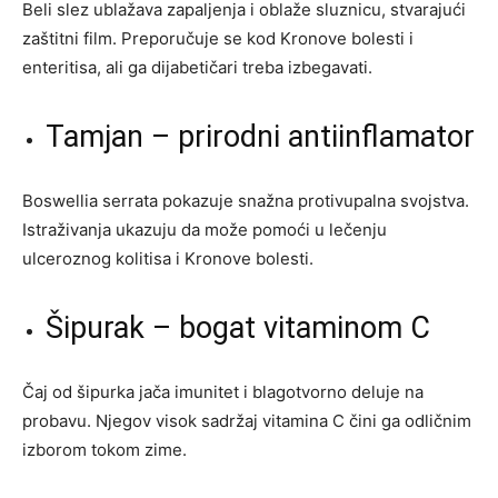
Beli slez ublažava zapaljenja i oblaže sluznicu, stvarajući
zaštitni film. Preporučuje se kod Kronove bolesti i
enteritisa, ali ga dijabetičari treba izbegavati.
Tamjan – prirodni antiinflamator
Boswellia serrata pokazuje snažna protivupalna svojstva.
Istraživanja ukazuju da može pomoći u lečenju
ulceroznog kolitisa i Kronove bolesti.
Šipurak – bogat vitaminom C
Čaj od šipurka jača imunitet i blagotvorno deluje na
probavu. Njegov visok sadržaj vitamina C čini ga odličnim
izborom tokom zime.