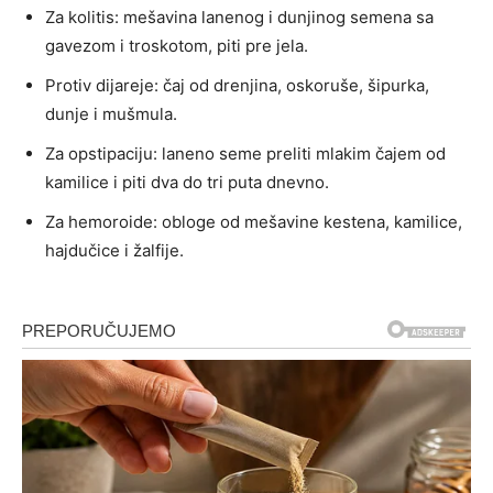
Za kolitis: mešavina lanenog i dunjinog semena sa
gavezom i troskotom, piti pre jela.
Protiv dijareje: čaj od drenjina, oskoruše, šipurka,
dunje i mušmula.
Za opstipaciju: laneno seme preliti mlakim čajem od
kamilice i piti dva do tri puta dnevno.
Za hemoroide: obloge od mešavine kestena, kamilice,
hajdučice i žalfije.