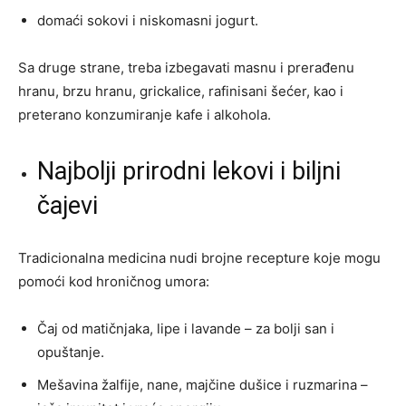
domaći sokovi i niskomasni jogurt.
Sa druge strane, treba izbegavati masnu i prerađenu
hranu, brzu hranu, grickalice, rafinisani šećer, kao i
preterano konzumiranje kafe i alkohola.
Najbolji prirodni lekovi i biljni
čajevi
Tradicionalna medicina nudi brojne recepture koje mogu
pomoći kod hroničnog umora:
Čaj od matičnjaka, lipe i lavande – za bolji san i
opuštanje.
Mešavina žalfije, nane, majčine dušice i ruzmarina –