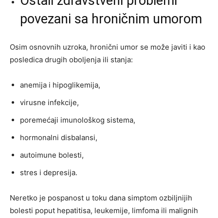
Ostali zdravstveni problemi
povezani sa hroničnim umorom
Osim osnovnih uzroka, hronični umor se može javiti i kao
posledica drugih oboljenja ili stanja:
anemija i hipoglikemija,
virusne infekcije,
poremećaji imunološkog sistema,
hormonalni disbalansi,
autoimune bolesti,
stres i depresija.
Neretko je pospanost u toku dana simptom ozbiljnijih
bolesti poput hepatitisa, leukemije, limfoma ili malignih