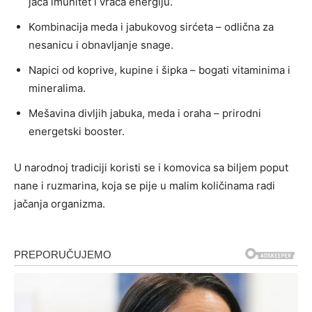
jača imunitet i vraća energiju.
Kombinacija meda i jabukovog sirćeta – odlična za
nesanicu i obnavljanje snage.
Napici od koprive, kupine i šipka – bogati vitaminima i
mineralima.
Mešavina divljih jabuka, meda i oraha – prirodni
energetski booster.
U narodnoj tradiciji koristi se i komovica sa biljem poput
nane i ruzmarina, koja se pije u malim količinama radi
jačanja organizma.