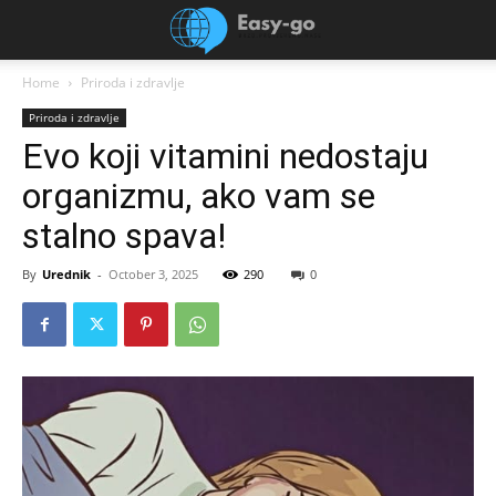
Home
Priroda i zdravlje
Priroda i zdravlje
Evo koji vitamini nedostaju
organizmu, ako vam se
stalno spava!
By
Urednik
-
October 3, 2025
290
0