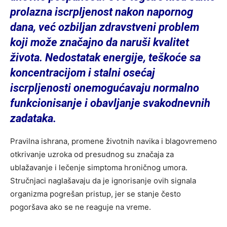
prolazna iscrpljenost nakon napornog
dana, već ozbiljan zdravstveni problem
koji može značajno da naruši kvalitet
života. Nedostatak energije, teškoće sa
koncentracijom i stalni osećaj
iscrpljenosti onemogućavaju normalno
funkcionisanje i obavljanje svakodnevnih
zadataka.
Pravilna ishrana, promene životnih navika i blagovremeno
otkrivanje uzroka od presudnog su značaja za
ublažavanje i lečenje simptoma hroničnog umora.
Stručnjaci naglašavaju da je ignorisanje ovih signala
organizma pogrešan pristup, jer se stanje često
pogoršava ako se ne reaguje na vreme.