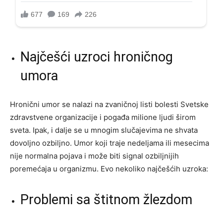
Najčešći uzroci hroničnog
umora
Hronični umor se nalazi na zvaničnoj listi bolesti Svetske
zdravstvene organizacije i pogađa milione ljudi širom
sveta. Ipak, i dalje se u mnogim slučajevima ne shvata
dovoljno ozbiljno. Umor koji traje nedeljama ili mesecima
nije normalna pojava i može biti signal ozbiljnijih
poremećaja u organizmu. Evo nekoliko najčešćih uzroka:
Problemi sa štitnom žlezdom