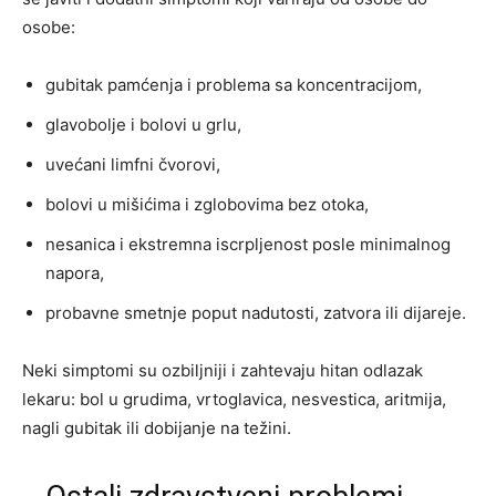
osobe:
gubitak pamćenja i problema sa koncentracijom,
glavobolje i bolovi u grlu,
uvećani limfni čvorovi,
bolovi u mišićima i zglobovima bez otoka,
nesanica i ekstremna iscrpljenost posle minimalnog
napora,
probavne smetnje poput nadutosti, zatvora ili dijareje.
Neki simptomi su ozbiljniji i zahtevaju hitan odlazak
lekaru: bol u grudima, vrtoglavica, nesvestica, aritmija,
nagli gubitak ili dobijanje na težini.