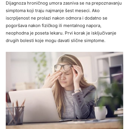
Dijagnoza hroničnog umora zasniva se na prepoznavanju
simptoma koji traju najmanje šest meseci. Ako
iscrpljenost ne prolazi nakon odmora i dodatno se
pogoršava nakon fizičkog ili mentalnog napora,
neophodna je poseta lekaru. Prvi korak je isključivanje
drugih bolesti koje mogu davati slične simptome.