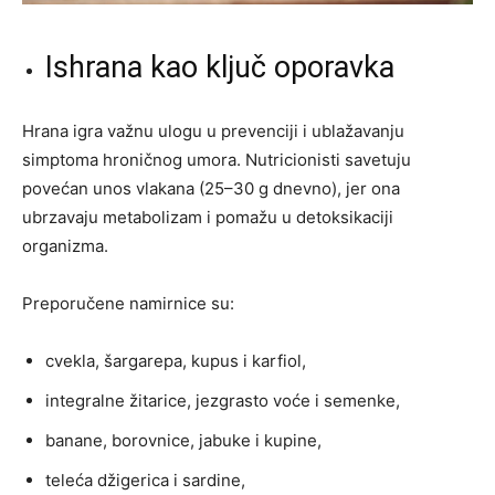
Ishrana kao ključ oporavka
Hrana igra važnu ulogu u prevenciji i ublažavanju
simptoma hroničnog umora. Nutricionisti savetuju
povećan unos vlakana (25–30 g dnevno), jer ona
ubrzavaju metabolizam i pomažu u detoksikaciji
organizma.
Preporučene namirnice su:
cvekla, šargarepa, kupus i karfiol,
integralne žitarice, jezgrasto voće i semenke,
banane, borovnice, jabuke i kupine,
teleća džigerica i sardine,