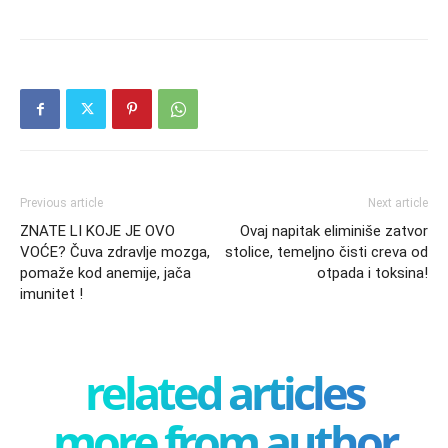
Previous article
Next article
ZNATE LI KOJE JE OVO
Ovaj napitak eliminiše zatvor
VOĆE? Čuva zdravlje mozga,
stolice, temeljno čisti creva od
pomaže kod anemije, jača
otpada i toksina!
imunitet !
related articles
more from author