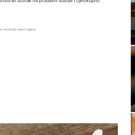
gotvoran učinak na probavni sustav i cjelokupno
se nastavlja nakon oglasa