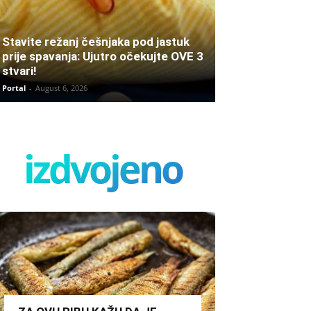
Stavite režanj češnjaka pod jastuk
prije spavanja: Ujutro očekujte OVE 3
stvari!
Portal
-
August 6, 2026
izdvojeno