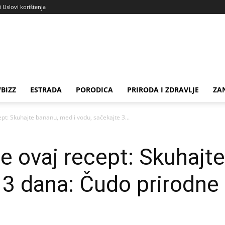
i Uslovi korištenja
BIZZ
ESTRADA
PORODICA
PRIRODA I ZDRAVLJE
ZA
cept: Skuhajte bananu, med i vodu, sačekajte 3...
te ovaj recept: Skuhajt
 3 dana: Čudo prirodne