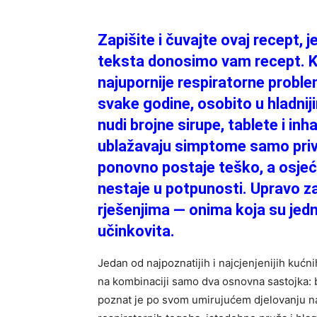
Zapišite i čuvajte ovaj recept,
teksta donosimo vam recept. Kr
najupornije respiratorne proble
svake godine, osobito u hladni
nudi brojne sirupe, tablete i in
ublažavaju simptome samo privr
ponovno postaje teško, a osjećaj
nestaje u potpunosti. Upravo z
rješenjima — onima koja su jedn
učinkovita.
Jedan od najpoznatijih i najcjenjenijih kućni
na kombinaciji samo dva osnovna sastojka: 
poznat je po svom umirujućem djelovanju na