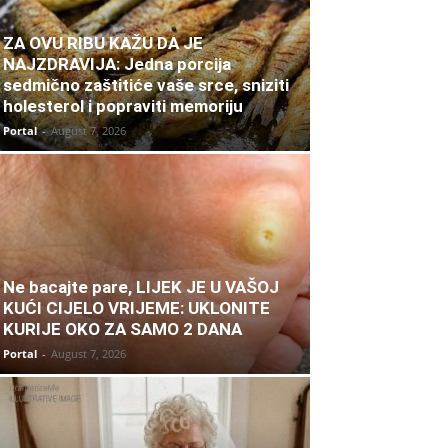
ZA OVU RIBU KAŽU DA JE
NAJZDRAVIJA: Jedna porcija
sedmično zaštitiće vaše srce, sniziti
holesterol i popraviti memoriju
Portal
-
August 7, 2026
Ne bacajte pare, LIJEK JE U VAŠOJ
KUĆI CIJELO VRIJEME: UKLONITE
KURIJE OKO ZA SAMO 2 DANA
Portal
-
August 7, 2026