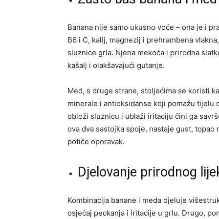
Banana nije samo ukusno voće – ona je i prav
B6 i C, kalij, magnezij i prehrambena vlakna
sluznice grla. Njena mekoća i prirodna slatk
kašalj i olakšavajući gutanje.
Med, s druge strane, stoljećima se koristi ka
minerale i antioksidanse koji pomažu tijelu
obloži sluznicu i ublaži iritaciju čini ga sa
ova dva sastojka spoje, nastaje gust, topao n
potiče oporavak.
Djelovanje prirodnog lije
Kombinacija banane i meda djeluje višestruk
osjećaj peckanja i iritacije u grlu. Drugo, p