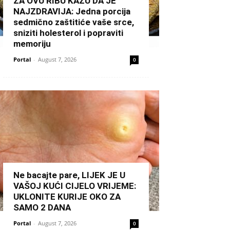
ZA OVU RIBU KAŽU DA JE
NAJZDRAVIJA: Jedna porcija
sedmično zaštitiće vaše srce,
sniziti holesterol i popraviti
memoriju
Portal
-
August 7, 2026
0
Ne bacajte pare, LIJEK JE U
VAŠOJ KUĆI CIJELO VRIJEME:
UKLONITE KURIJE OKO ZA
SAMO 2 DANA
Portal
-
August 7, 2026
0