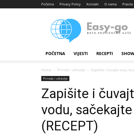
Početna
Privacy Policy
Kontakt
O nama
Pravila 
Easy
portal
POČETNA
VIJESTI
RECEPTI
SHOW
Home
Priroda i zdravlje
Zapišite i čuvajte ovaj re
Priroda i zdravlje
Zapišite i čuvaj
vodu, sačekajte
(RECEPT)