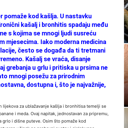
 jer pomaže kod kašlja. U nastavku
onični kašalj i bronhitis spadaju među
me s kojima se mnogi ljudi susreću
jim mjesecima. Iako moderna medicina
halacije, često se događa da ti tretmani
emeno. Kašalj se vraća, disanje
 grebanja u grlu i pritiska u prsima ne
ato mnogi posežu za prirodnim
ostavna, dostupna i, što je najvažnije,
h lijekova za ublažavanje kašlja i bronhitisa temelji se
banane i meda. Ovaj napitak, jednostavan za pripremu,
 grlo i dišne puteve. Osim što pomaže kod