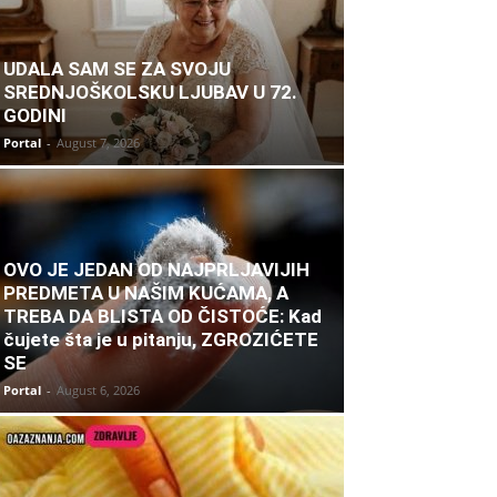
UDALA SAM SE ZA SVOJU
SREDNJOŠKOLSKU LJUBAV U 72.
GODINI
Portal
-
August 7, 2026
OVO JE JEDAN OD NAJPRLJAVIJIH
PREDMETA U NAŠIM KUĆAMA, A
TREBA DA BLISTA OD ČISTOĆE: Kad
čujete šta je u pitanju, ZGROZIĆETE
SE
Portal
-
August 6, 2026