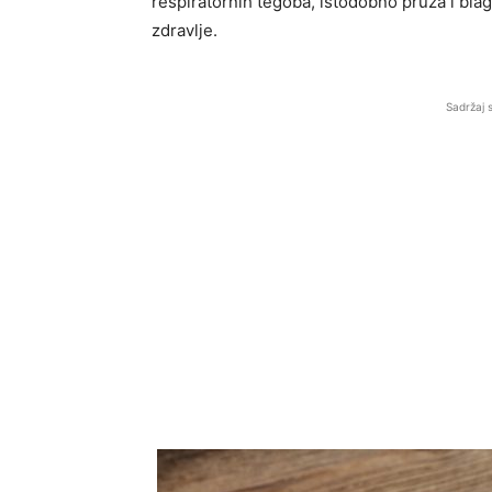
respiratornih tegoba, istodobno pruža i bla
zdravlje.
Sadržaj 