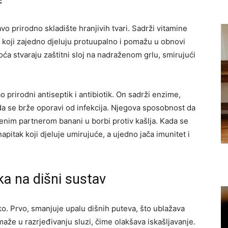
o prirodno skladište hranjivih tvari. Sadrži vitamine
, koji zajedno djeluju protuupalno i pomažu u obnovi
oća stvaraju zaštitni sloj na nadraženom grlu, smirujući
o prirodni antiseptik i antibiotik. On sadrži enzime,
 da se brže oporavi od infekcija. Njegova sposobnost da
vršenim partnerom banani u borbi protiv kašlja. Kada se
apitak koji djeluje umirujuće, a ujedno jača imunitet i
ka na dišni sustav
o. Prvo, smanjuje upalu dišnih puteva, što ublažava
omaže u razrjeđivanju sluzi, čime olakšava iskašljavanje.