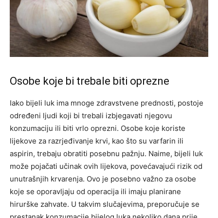
Osobe koje bi trebale biti oprezne
Iako bijeli luk ima mnoge zdravstvene prednosti, postoje
određeni ljudi koji bi trebali izbjegavati njegovu
konzumaciju ili biti vrlo oprezni. Osobe koje koriste
lijekove za razrjeđivanje krvi, kao što su varfarin ili
aspirin, trebaju obratiti posebnu pažnju. Naime, bijeli luk
može pojačati učinak ovih lijekova, povećavajući rizik od
unutrašnjih krvarenja.
Ovo je posebno važno za osobe
koje se oporavljaju od operacija ili imaju planirane
hirurške zahvate. U takvim slučajevima, preporučuje se
prestanak konzumacije bijelog luka nekoliko dana prije