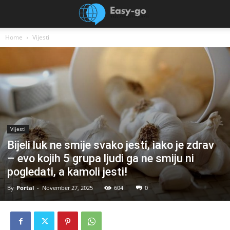
Home
Vijesti
Vijesti
Bijeli luk ne smije svako jesti, iako je zdrav
– evo kojih 5 grupa ljudi ga ne smiju ni
pogledati, a kamoli jesti!
By
Portal
-
November 27, 2025
604
0