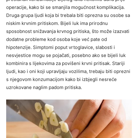
operacije, kako bi se smanjila mogućnost komplikacija.
Druga grupa ljudi koja bi trebala biti oprezna su osobe sa
niskim krvnim pritiskom. Bijeli luk ima prirodnu
sposobnost snižavanja krvnog pritiska, što može izazvati
dodatne probleme kod osoba koje već pate od
hipotenzije.
Simptomi poput vrtoglavice, slabosti i
nesvjestice mogu se pojačati, posebno ako se bijeli luk
kombinira s lijekovima za povišeni krvni pritisak. Stariji
ljudi, kao i oni koji upravljaju vozilima, trebaju biti oprezni
s njegovom konzumacijom kako bi izbjegli nesreće
uzrokovane naglim padom pritiska.