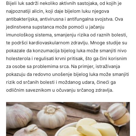
Bijeli luk sadrži nekoliko aktivnih sastojaka, od kojih je
najpoznatiji alicin, koji daje bijelom luku njegova
antibakterijska, antivirusna i antifungalna svojstva. Ova
jedinstvena supstanca može pomoći u jačanju
imunološkog sistema, smanjenju rizika od raznih bolesti,
te podršci kardiovaskularnom zdravlju. Mnoge studije su
pokazale da konzumacija bijelog luka može smanjiti nivo
holesterola i regulisati krvni pritisak, što ga čini korisnim
za osobe sa problemima srca. Na primjer, istraživanja
pokazuju da redovno unošenje bijelog luka može smanjiti
rizik od srčanih bolesti i moždanog udara, čineći ga
odličnim saveznikom u očuvanju srčanog zdravlja.