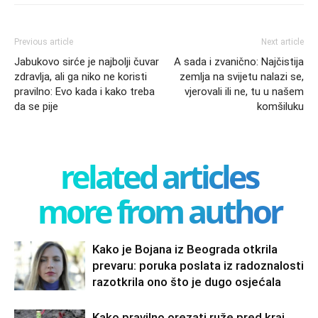
Previous article
Next article
Jabukovo sirće je najbolji čuvar
A sada i zvanično: Najčistija
zdravlja, ali ga niko ne koristi
zemlja na svijetu nalazi se,
pravilno: Evo kada i kako treba
vjerovali ili ne, tu u našem
da se pije
komšiluku
related articles
more from author
Kako je Bojana iz Beograda otkrila
prevaru: poruka poslata iz radoznalosti
razotkrila ono što je dugo osjećala
Kako pravilno orezati ruže pred kraj