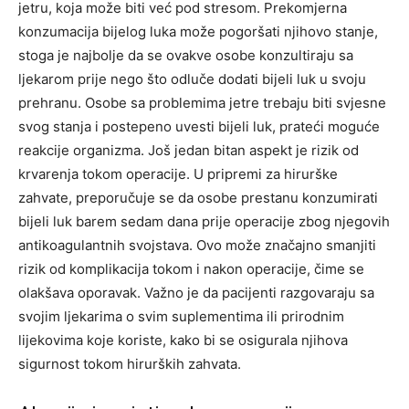
jetru, koja može biti već pod stresom.
Prekomjerna
konzumacija bijelog luka može pogoršati njihovo stanje,
stoga je najbolje da se ovakve osobe konzultiraju sa
ljekarom prije nego što odluče dodati bijeli luk u svoju
prehranu. Osobe sa problemima jetre trebaju biti svjesne
svog stanja i postepeno uvesti bijeli luk, prateći moguće
reakcije organizma.
Još jedan bitan aspekt je rizik od
krvarenja tokom operacije. U pripremi za hirurške
zahvate, preporučuje se da osobe prestanu konzumirati
bijeli luk barem sedam dana prije operacije zbog njegovih
antikoagulantnih svojstava. Ovo može značajno smanjiti
rizik od komplikacija tokom i nakon operacije, čime se
olakšava oporavak.
Važno je da pacijenti razgovaraju sa
svojim ljekarima o svim suplementima ili prirodnim
lijekovima koje koriste, kako bi se osigurala njihova
sigurnost tokom hirurških zahvata.