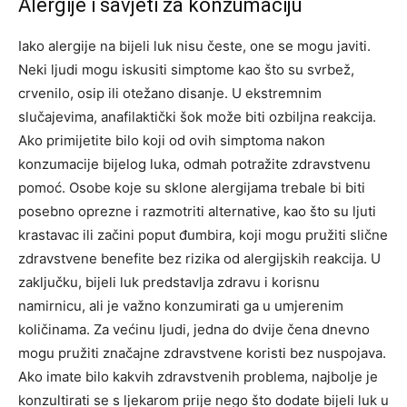
Alergije i savjeti za konzumaciju
Iako alergije na bijeli luk nisu česte, one se mogu javiti.
Neki ljudi mogu iskusiti simptome kao što su svrbež,
crvenilo, osip ili otežano disanje. U ekstremnim
slučajevima, anafilaktički šok može biti ozbiljna reakcija.
Ako primijetite bilo koji od ovih simptoma nakon
konzumacije bijelog luka, odmah potražite zdravstvenu
pomoć.
Osobe koje su sklone alergijama trebale bi biti
posebno oprezne i razmotriti alternative, kao što su ljuti
krastavac ili začini poput đumbira, koji mogu pružiti slične
zdravstvene benefite bez rizika od alergijskih reakcija.
U
zaključku, bijeli luk predstavlja zdravu i korisnu
namirnicu, ali je važno konzumirati ga u umjerenim
količinama. Za većinu ljudi, jedna do dvije čena dnevno
mogu pružiti značajne zdravstvene koristi bez nuspojava.
Ako imate bilo kakvih zdravstvenih problema, najbolje je
konzultirati se s ljekarom prije nego što dodate bijeli luk u