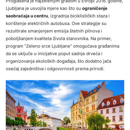
Proglašena je najzelenijim gradom u Evropi 2016. godine,
Ljubljana je usvojila mjere kao što su
ograničenje
saobraćaja u centru
, izgradnja biciklističkih staza i
korištenje električnih autobusa. Ove strategije su
rezultirale smanjenjem emisija štetnih plinova i
poboljšanjem kvaliteta života stanovnika. Na primer,
program “Zeleno srce Ljubljane” omogućava građanima
da se uključe u inicijative poput sadnje drveća i
organizovanja ekoloških događaja, što dodatno jača
osećaj zajedništva i odgovornosti prema prirodi.