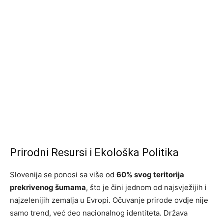
Prirodni Resursi i Ekološka Politika
Slovenija se ponosi sa više od
60% svog teritorija
prekrivenog šumama
, što je čini jednom od najsvježijih i
najzelenijih zemalja u Evropi. Očuvanje prirode ovdje nije
samo trend, već deo nacionalnog identiteta. Država