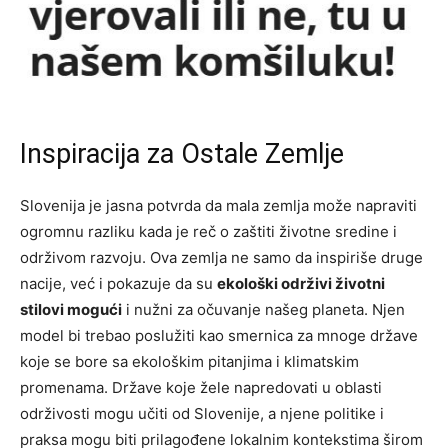
Inspiracija za Ostale Zemlje
Slovenija je jasna potvrda da mala zemlja može napraviti
ogromnu razliku kada je reč o zaštiti životne sredine i
održivom razvoju. Ova zemlja ne samo da inspiriše druge
nacije, već i pokazuje da su
ekološki održivi životni
stilovi mogući
i nužni za očuvanje našeg planeta. Njen
model bi trebao poslužiti kao smernica za mnoge države
koje se bore sa ekološkim pitanjima i klimatskim
promenama. Države koje žele napredovati u oblasti
održivosti mogu učiti od Slovenije, a njene politike i
praksa mogu biti prilagođene lokalnim kontekstima širom