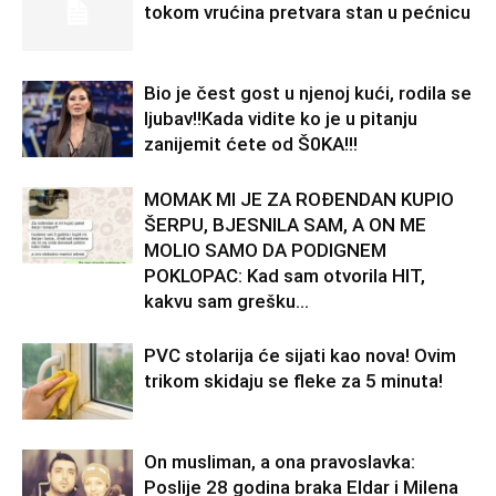
tokom vrućina pretvara stan u pećnicu
Bio je čest gost u njenoj kući, rodila se
ljubav!!Kada vidite ko je u pitanju
zanijemit ćete od Š0KA!!!
MOMAK MI JE ZA ROĐENDAN KUPIO
ŠERPU, BJESNILA SAM, A ON ME
MOLIO SAMO DA PODIGNEM
POKLOPAC: Kad sam otvorila HIT,
kakvu sam grešku...
PVC stolarija će sijati kao nova! Ovim
trikom skidaju se fleke za 5 minuta!
On musliman, a ona pravoslavka:
Poslije 28 godina braka Eldar i Milena