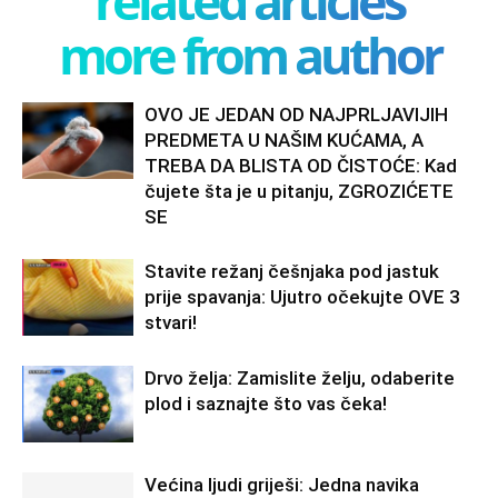
related articles
more from author
OVO JE JEDAN OD NAJPRLJAVIJIH
PREDMETA U NAŠIM KUĆAMA, A
TREBA DA BLISTA OD ČISTOĆE: Kad
čujete šta je u pitanju, ZGROZIĆETE
SE
Stavite režanj češnjaka pod jastuk
prije spavanja: Ujutro očekujte OVE 3
stvari!
Drvo želja: Zamislite želju, odaberite
plod i saznajte što vas čeka!
Većina ljudi griješi: Jedna navika