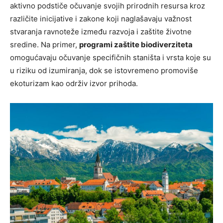
aktivno podstiče očuvanje svojih prirodnih resursa kroz
različite inicijative i zakone koji naglašavaju važnost
stvaranja ravnoteže između razvoja i zaštite životne
sredine. Na primer,
programi zaštite biodiverziteta
omogućavaju očuvanje specifičnih staništa i vrsta koje su
u riziku od izumiranja, dok se istovremeno promoviše
ekoturizam kao održiv izvor prihoda.