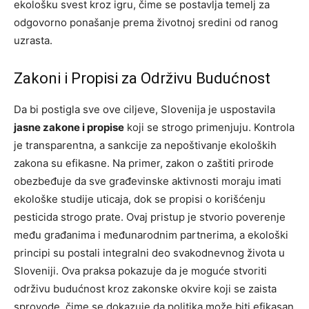
ekološku svest kroz igru, čime se postavlja temelj za
odgovorno ponašanje prema životnoj sredini od ranog
uzrasta.
Zakoni i Propisi za Održivu Budućnost
Da bi postigla sve ove ciljeve, Slovenija je uspostavila
jasne zakone i propise
koji se strogo primenjuju. Kontrola
je transparentna, a sankcije za nepoštivanje ekoloških
zakona su efikasne. Na primer, zakon o zaštiti prirode
obezbeđuje da sve građevinske aktivnosti moraju imati
ekološke studije uticaja, dok se propisi o korišćenju
pesticida strogo prate. Ovaj pristup je stvorio poverenje
među građanima i međunarodnim partnerima, a ekološki
principi su postali integralni deo svakodnevnog života u
Sloveniji. Ova praksa pokazuje da je moguće stvoriti
održivu budućnost kroz zakonske okvire koji se zaista
sprovode, čime se dokazuje da politika može biti efikasan