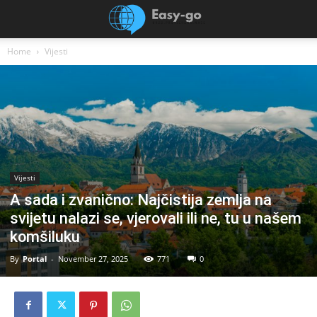
Home
Vijesti
Vijesti
A sada i zvanično: Najčistija zemlja na
svijetu nalazi se, vjerovali ili ne, tu u našem
komšiluku
By
Portal
-
November 27, 2025
771
0