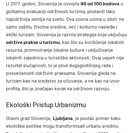
U 2017. godini, Slovenija je osvojila
96 od 100 bodova
u
globalnoj evaluaciji održivosti turizma, postavši tako
najodrživija zemlja na svetu. Ova ocena uzima u obzir ne
samo zaštitu životne sredine, već i kulturno nasleđe i
etički turizam. Slovenija je razvila strategije koje uključuju
održive prakse u turizmu
, kao što su korišćenje lokalnih
resursa, promoviranje lokalne kulture i uključivanje
lokalnih zajednica u turističke aktivnosti. Ovaj uspeh nije
rezultat slučajnosti; to je plod dugogodišnjeg rada i
posvećenosti održivim praksama. Slovenija gleda na
turizam kao na sredstvo za očuvanje, a ne kao na izvor
profita, što je značajan korak ka održivom razvoju.
Ekološki Pristup Urbanizmu
Glavni grad Slovenije,
Ljubljana
, je postao primer kako
ekološke politike mogu transformisati urbanu sredinu.