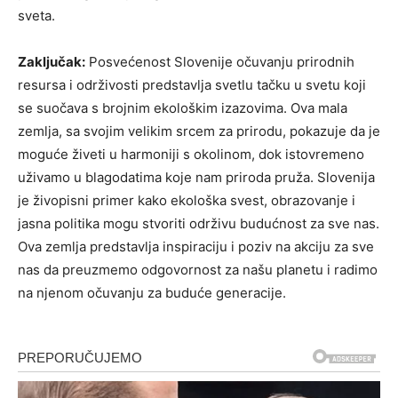
sveta.
Zaključak:
Posvećenost Slovenije očuvanju prirodnih
resursa i održivosti predstavlja svetlu tačku u svetu koji
se suočava s brojnim ekološkim izazovima. Ova mala
zemlja, sa svojim velikim srcem za prirodu, pokazuje da je
moguće živeti u harmoniji s okolinom, dok istovremeno
uživamo u blagodatima koje nam priroda pruža. Slovenija
je živopisni primer kako ekološka svest, obrazovanje i
jasna politika mogu stvoriti održivu budućnost za sve nas.
Ova zemlja predstavlja inspiraciju i poziv na akciju za sve
nas da preuzmemo odgovornost za našu planetu i radimo
na njenom očuvanju za buduće generacije.