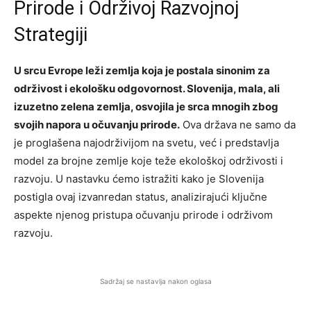
Prirode i Održivoj Razvojnoj
Strategiji
U srcu Evrope leži zemlja koja je postala sinonim za
održivost i ekološku odgovornost. Slovenija, mala, ali
izuzetno zelena zemlja, osvojila je srca mnogih zbog
svojih napora u očuvanju prirode.
Ova država ne samo da
je proglašena najodrživijom na svetu, već i predstavlja
model za brojne zemlje koje teže ekološkoj održivosti i
razvoju. U nastavku ćemo istražiti kako je Slovenija
postigla ovaj izvanredan status, analizirajući ključne
aspekte njenog pristupa očuvanju prirode i održivom
razvoju.
Sadržaj se nastavlja nakon oglasa