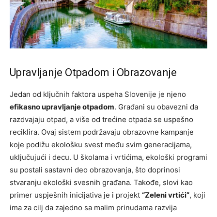
Upravljanje Otpadom i Obrazovanje
Jedan od ključnih faktora uspeha Slovenije je njeno
efikasno upravljanje otpadom
. Građani su obavezni da
razdvajaju otpad, a više od trećine otpada se uspešno
reciklira. Ovaj sistem podržavaju obrazovne kampanje
koje podižu ekološku svest među svim generacijama,
uključujući i decu. U školama i vrtićima, ekološki programi
su postali sastavni deo obrazovanja, što doprinosi
stvaranju ekološki svesnih građana. Takođe, slovi kao
primer uspješnih inicijativa je i projekt
“Zeleni vrtići”
, koji
ima za cilj da zajedno sa malim prinudama razvija