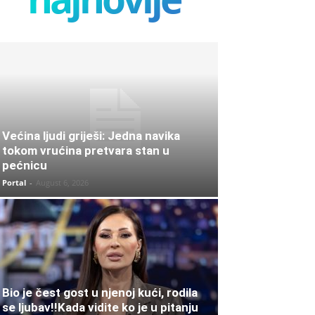
Većina ljudi griješi: Jedna navika
tokom vrućina pretvara stan u
pećnicu
Portal
-
August 6, 2026
Bio je čest gost u njenoj kući, rodila
se ljubav!!Kada vidite ko je u pitanju