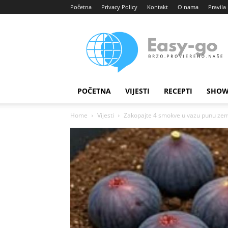
Početna
Privacy Policy
Kontakt
O nama
Pravila 
Easy
portal
POČETNA
VIJESTI
RECEPTI
SHOW
Home
Vijesti
Zakopajte 4 smokve u vazu punu zemlj