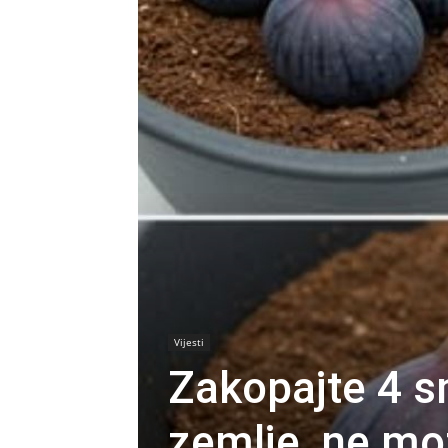
Vijesti
Zakopajte 4 
zemlje, ne mož