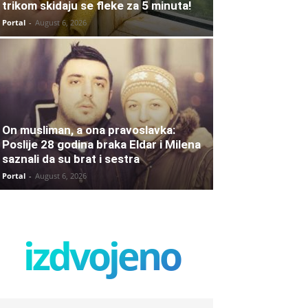
trikom skidaju se fleke za 5 minuta!
Portal
-
August 6, 2026
On musliman, a ona pravoslavka:
Poslije 28 godina braka Eldar i Milena
saznali da su brat i sestra
Portal
-
August 6, 2026
izdvojeno