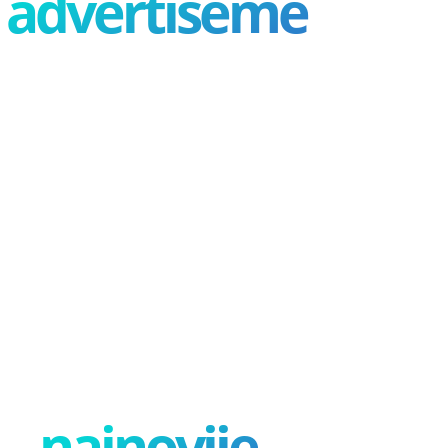
advertisement
najnovije