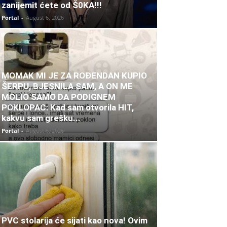
zanijemit ćete od Š0KA!!!
Portal
-
August 6, 2026
MOMAK MI JE ZA ROĐENDAN KUPIO
ŠERPU, BJESNILA SAM, A ON ME
MOLIO SAMO DA PODIGNEM
POKLOPAC: Kad sam otvorila HIT,
kakvu sam grešku...
Portal
-
August 6, 2026
PVC stolarija će sijati kao nova! Ovim