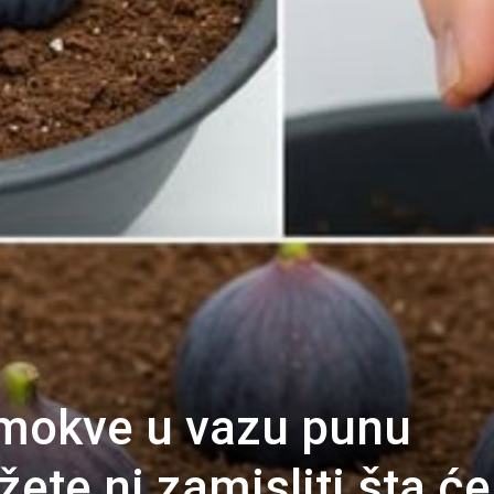
smokve u vazu punu
ete ni zamisliti šta će