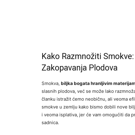
Kako Razmnožiti Smokve:
Zakopavanja Plodova
Smokva,
biljka bogata hranljivim materija
slasnih plodova, već se može lako razmnoža
članku istražit ćemo neobičnu, ali veoma e
smokve u zemlju kako bismo dobili nove bilj
i veoma isplativa, jer će vam omogućiti da 
sadnica.