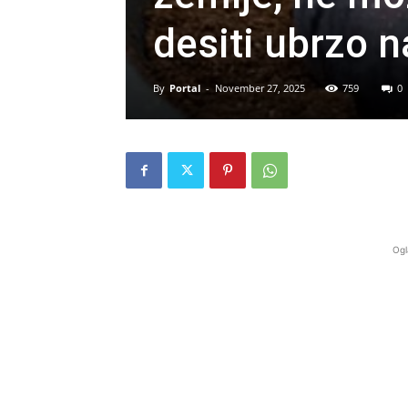
desiti ubrzo 
By
Portal
-
November 27, 2025
759
0
Ogl