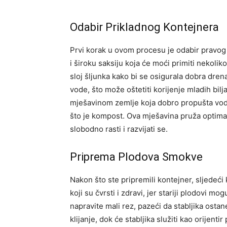
Odabir Prikladnog Kontejnera
Prvi korak u ovom procesu je odabir pravog 
i široku saksiju koja će moći primiti nekoli
sloj šljunka kako bi se osigurala dobra drena
vode, što može oštetiti korijenje mladih bilj
mješavinom zemlje koja dobro propušta vodu
što je kompost. Ova mješavina pruža optimal
slobodno rasti i razvijati se.
Priprema Plodova Smokve
Nakon što ste pripremili kontejner, sljedeć
koji su čvrsti i zdravi, jer stariji plodovi 
napravite mali rez, pazeći da stabljika osta
klijanje, dok će stabljika služiti kao orijen