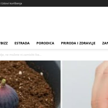
i Uslovi korištenja
BIZZ
ESTRADA
PORODICA
PRIRODA I ZDRAVLJE
ZA
e, ne možete ni zamisliti šta...