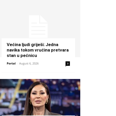
Većina ljudi griješi: Jedna
navika tokom vrućina pretvara
stan u pećnicu
Portal
-
August 6, 2026
0