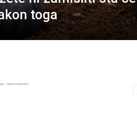
nakon toga
asi - Advertisement