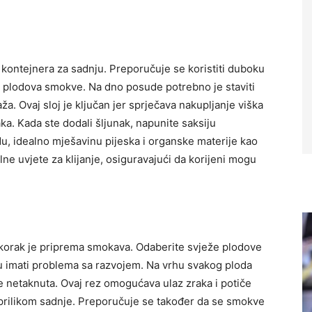
kontejnera za sadnju. Preporučuje se koristiti duboku
ko plodova smokve. Na dno posude potrebno je staviti
ža. Ovaj sloj je ključan jer sprječava nakupljanje viška
aka. Kada ste dodali šljunak, napunite saksiju
, idealno mješavinu pijeska i organske materije kao
ne uvjete za klijanje, osiguravajući da korijeni mogu
i korak je priprema smokava. Odaberite svježe plodove
mogu imati problema sa razvojem. Na vrhu svakog ploda
ne netaknuta.
Ovaj rez omogućava ulaz zraka i potiče
tir prilikom sadnje. Preporučuje se također da se smokve