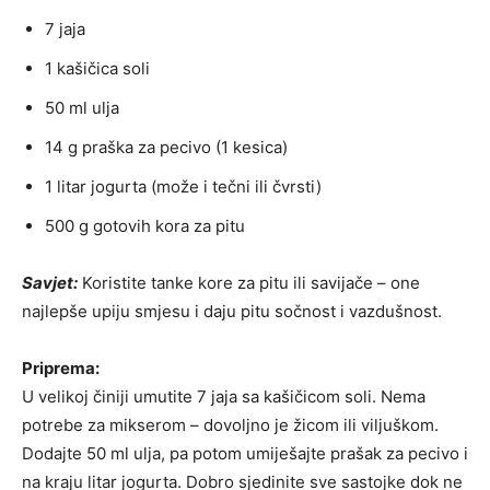
7 jaja
1 kašičica soli
50 ml ulja
14 g praška za pecivo (1 kesica)
1 litar jogurta (može i tečni ili čvrsti)
500 g gotovih kora za pitu
Savjet:
Koristite tanke kore za pitu ili savijače – one
najlepše upiju smjesu i daju pitu sočnost i vazdušnost.
Priprema:
U velikoj činiji umutite 7 jaja sa kašičicom soli. Nema
potrebe za mikserom – dovoljno je žicom ili viljuškom.
Dodajte 50 ml ulja, pa potom umiješajte prašak za pecivo i
na kraju litar jogurta. Dobro sjedinite sve sastojke dok ne