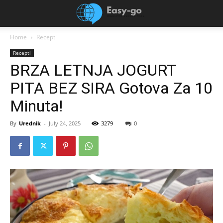
Home
Recepti
Recepti
BRZA LETNJA JOGURT
PITA BEZ SIRA Gotova Za 10
Minuta!
By
Urednik
-
July 24, 2025
3279
0