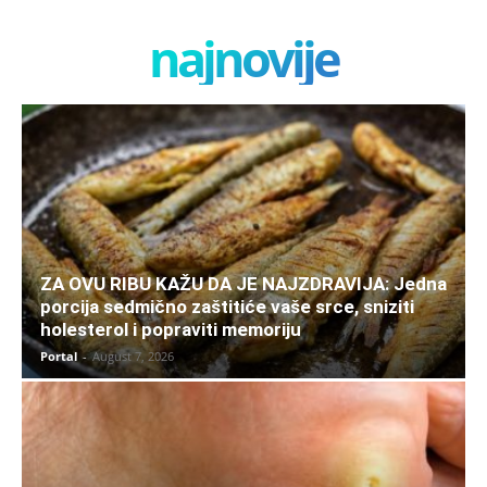
najnovije
ZA OVU RIBU KAŽU DA JE NAJZDRAVIJA: Jedna
porcija sedmično zaštitiće vaše srce, sniziti
holesterol i popraviti memoriju
Portal
-
August 7, 2026