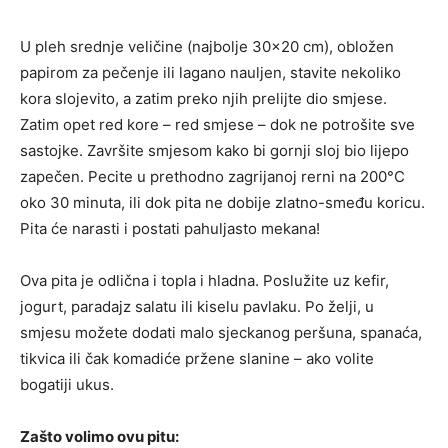
U pleh srednje veličine (najbolje 30×20 cm), obložen
papirom za pečenje ili lagano nauljen, stavite nekoliko
kora slojevito, a zatim preko njih prelijte dio smjese.
Zatim opet red kore – red smjese – dok ne potrošite sve
sastojke. Završite smjesom kako bi gornji sloj bio lijepo
zapečen. Pecite u prethodno zagrijanoj rerni na 200°C
oko 30 minuta, ili dok pita ne dobije zlatno-smeđu koricu.
Pita će narasti i postati pahuljasto mekana!
Ova pita je odlična i topla i hladna. Poslužite uz kefir,
jogurt, paradajz salatu ili kiselu pavlaku. Po želji, u
smjesu možete dodati malo sjeckanog peršuna, spanaća,
tikvica ili čak komadiće pržene slanine – ako volite
bogatiji ukus.
Zašto volimo ovu pitu: