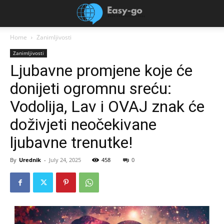
Home
Zanimljivosti
Zanimljivosti
Ljubavne promjene koje će
donijeti ogromnu sreću:
Vodolija, Lav i OVAJ znak će
doživjeti neočekivane
ljubavne trenutke!
By
Urednik
-
July 24, 2025
458
0