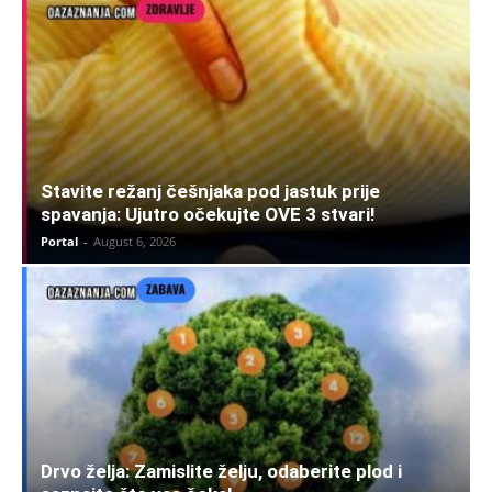
Stavite režanj češnjaka pod jastuk prije
spavanja: Ujutro očekujte OVE 3 stvari!
Portal
-
August 6, 2026
Drvo želja: Zamislite želju, odaberite plod i