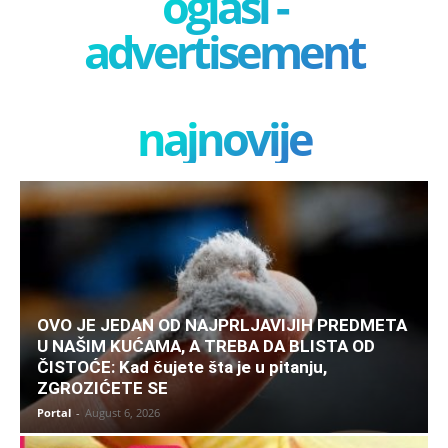
oglasi -
advertisement
najnovije
OVO JE JEDAN OD NAJPRLJAVIJIH PREDMETA
U NAŠIM KUĆAMA, A TREBA DA BLISTA OD
ČISTOĆE: Kad čujete šta je u pitanju,
ZGROZIĆETE SE
Portal
-
August 6, 2026