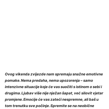
Ovog vikenda zvijezde nam spremaju snažne emotivne
pomake. Nema predaha, nema upozorenja – samo
intenzivne situacije koje će vas suočiti s istinom o sebi i
drugima. Ljubav više nije nježan šapat, već silovit vjetar
promjene. Emocije će vas zateći nespremne, ali baš u
tom trenutku sve počinje. Spremite se na neobične