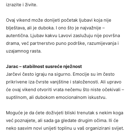
izrazite i živite.
Ovaj vikend može donijeti početak ljubavi koja nije
blještava, ali je duboka. I ono što je najvažnije –
autentična. Ljubav kakvu Lavovi zaslužuju nije površna
drama, već partnerstvo puno podrške, razumijevanja i
uzajamnog rasta.
Jarac – stabilnost susreće nježnost
Jarčevi često igraju na sigurno. Emocije su im često
prikrivene iza čvrste vanjštine i staloženosti. Ali upravo
će ovaj vikend otvoriti vrata nečemu što niste očekivali –
suptilnom, ali dubokom emocionalnom iskustvu.
Moguće je da ćete doživjeti bliski trenutak s nekim koga
već poznajete, ali sada ga gledate drugim očima. Ili će
neko sasvim novi unijeti toplinu u vaš organizirani svijet.