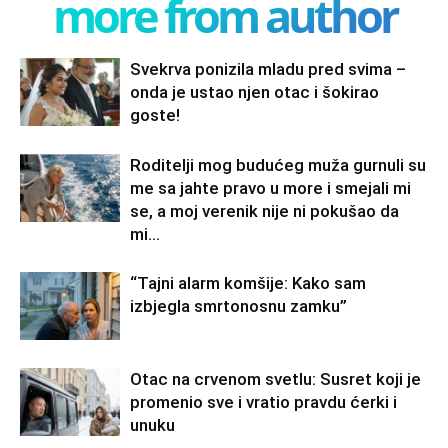
more from author
Svekrva ponizila mladu pred svima –
onda je ustao njen otac i šokirao
goste!
Roditelji mog budućeg muža gurnuli su
me sa jahte pravo u more i smejali mi
se, a moj verenik nije ni pokušao da
mi...
“Tajni alarm komšije: Kako sam
izbjegla smrtonosnu zamku”
Otac na crvenom svetlu: Susret koji je
promenio sve i vratio pravdu ćerki i
unuku