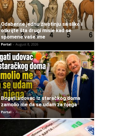
Odaberite jednu životinju sa slike i
otkrijte šta drugi misle kad se
spomene vaše ime
Portal
-
August 8, 2026
Bogati udovac iz staračkog doma
zamolio me da se udam za njega
Portal
-
August 8, 2026