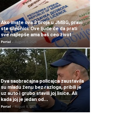
Ako imate ova 3 broja u JMBG, pravi
ste srećnici: Ove ljude će da prati
sve najlepše ama baš ceo život
Portal
-
August 8, 2026
Dva saobraćajna policajca zaustavila
su mladu ženu bez razloga, pribili je
uz auto i grubo stavili joj lisice. Ali
kada joj je jedan od...
Portal
-
August 8, 2026