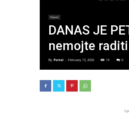
Vijesti
DANAS JE PET
nemojte radit
By
Portal
-
February 13, 2026
13
0
Ogl