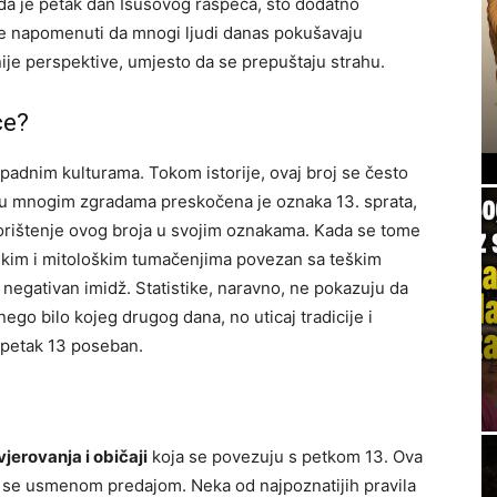
da je petak dan Isusovog raspeća, što dodatno
 je napomenuti da mnogi ljudi danas pokušavaju
lnije perspektive, umjesto da se prepuštaju strahu.
će?
dnim kulturama. Tokom istorije, ovaj broj se često
 u mnogim zgradama preskočena je oznaka 13. sprata,
korištenje ovog broja u svojim oznakama. Kada se tome
ijskim i mitološkim tumačenjima povezan sa teškim
 negativan imidž. Statistike, naravno, ne pokazuju da
nego bilo kojeg drugog dana, no uticaj tradicije i
 petak 13 poseban.
jerovanja i običaji
koja se povezuju s petkom 13. Ova
se se usmenom predajom. Neka od najpoznatijih pravila