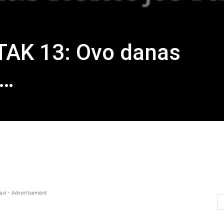
AK 13: Ovo danas
i…
asi - Advertisement