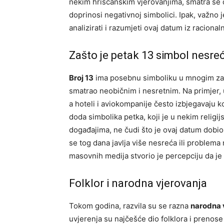
nekim hrišćanskim vjerovanjima, smatra se 
doprinosi negativnoj simbolici. Ipak, važno
analizirati i razumjeti ovaj datum iz raciona
Zašto je petak 13 simbol nesre
Broj 13
ima posebnu simboliku u mnogim zapa
smatrao neobičnim i nesretnim. Na primjer,
a hoteli i aviokompanije često izbjegavaju 
doda simbolika petka, koji je u nekim relig
događajima, ne čudi što je ovaj datum dobio
se tog dana javlja više nesreća ili problema 
masovnih medija stvorio je percepciju da je
Folklor i narodna vjerovanja
Tokom godina, razvila su se razna
narodna v
uvjerenja su najčešće dio folklora i preno