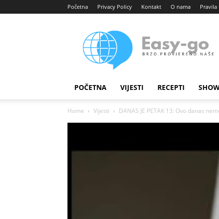
Početna
Privacy Policy
Kontakt
O nama
Pravila 
Easy
portal
POČETNA
VIJESTI
RECEPTI
SHOW
Home
Vijesti
DANAS JE PETAK 13: Ovo danas nemoj