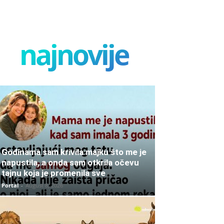
najnovije
Godinama sam krivila majku što me je
napustila, a onda sam otkrila očevu
tajnu koja je promenila sve
Portal
-
August 8, 2026