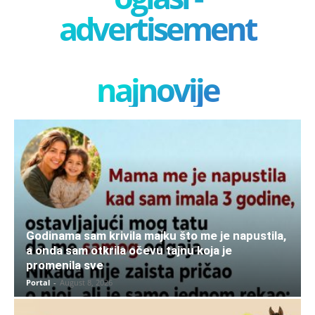
advertisement
najnovije
Godinama sam krivila majku što me je napustila,
a onda sam otkrila očevu tajnu koja je
promenila sve
Portal
-
August 8, 2026