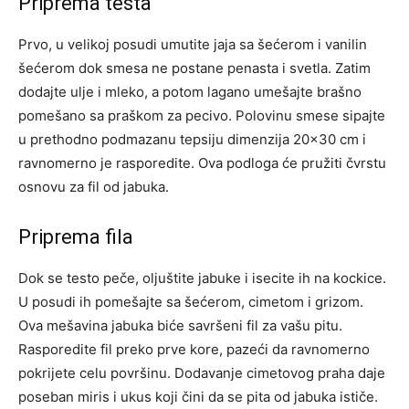
Priprema testa
Prvo, u velikoj posudi umutite jaja sa šećerom i vanilin
šećerom dok smesa ne postane penasta i svetla. Zatim
dodajte ulje i mleko, a potom lagano umešajte brašno
pomešano sa praškom za pecivo. Polovinu smese sipajte
u prethodno podmazanu tepsiju dimenzija 20×30 cm i
ravnomerno je rasporedite. Ova podloga će pružiti čvrstu
osnovu za fil od jabuka.
Priprema fila
Dok se testo peče, oljuštite jabuke i isecite ih na kockice.
U posudi ih pomešajte sa šećerom, cimetom i grizom.
Ova mešavina jabuka biće savršeni fil za vašu pitu.
Rasporedite fil preko prve kore, pazeći da ravnomerno
pokrijete celu površinu. Dodavanje cimetovog praha daje
poseban miris i ukus koji čini da se pita od jabuka ističe.