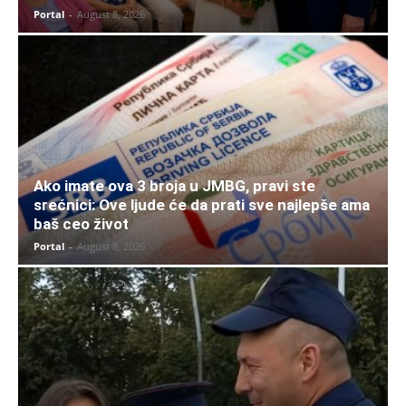
Portal
-
August 8, 2026
Ako imate ova 3 broja u JMBG, pravi ste
srećnici: Ove ljude će da prati sve najlepše ama
baš ceo život
Portal
-
August 8, 2026