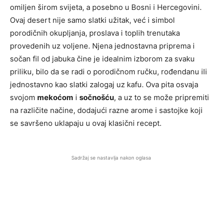
omiljen širom svijeta, a posebno u Bosni i Hercegovini.
Ovaj desert nije samo slatki užitak, već i simbol
porodičnih okupljanja, proslava i toplih trenutaka
provedenih uz voljene. Njena jednostavna priprema i
sočan fil od jabuka čine je idealnim izborom za svaku
priliku, bilo da se radi o porodičnom ručku, rođendanu ili
jednostavno kao slatki zalogaj uz kafu. Ova pita osvaja
svojom
mekoćom
i
sočnošću
, a uz to se može pripremiti
na različite načine, dodajući razne arome i sastojke koji
se savršeno uklapaju u ovaj klasični recept.
Sadržaj se nastavlja nakon oglasa