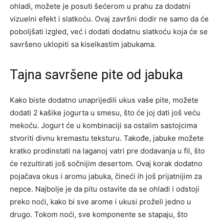
ohladi, možete je posuti šećerom u prahu za dodatni
vizuelni efekt i slatkoću.
Ovaj završni dodir ne samo da će
poboljšati izgled, već i dodati dodatnu slatkoću koja će se
savršeno uklopiti sa kiselkastim jabukama.
Tajna savršene pite od jabuka
Kako biste dodatno unaprijedili ukus vaše pite, možete
dodati 2 kašike jogurta u smesu, što će joj dati još veću
mekoću. Jogurt će u kombinaciji sa ostalim sastojcima
stvoriti divnu kremastu teksturu. Takođe, jabuke možete
kratko prodinstati na laganoj vatri pre dodavanja u fil, što
će rezultirati još sočnijim desertom.
Ovaj korak dodatno
pojačava okus i aromu jabuka, čineći ih još prijatnijim za
nepce.
Najbolje je da pitu ostavite da se ohladi i odstoji
preko noći, kako bi sve arome i ukusi proželi jedno u
drugo. Tokom noći, sve komponente se stapaju, što