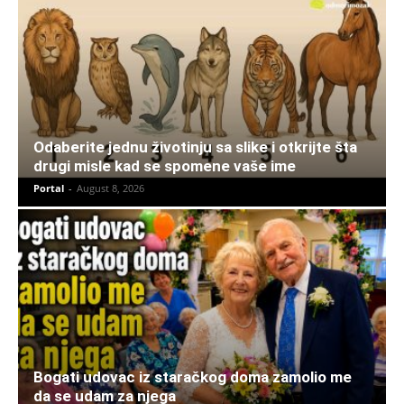
Odaberite jednu životinju sa slike i otkrijte šta
drugi misle kad se spomene vaše ime
Portal
-
August 8, 2026
Bogati udovac iz staračkog doma zamolio me
da se udam za njega