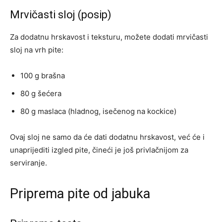
Mrvičasti sloj (posip)
Za dodatnu hrskavost i teksturu, možete dodati mrvičasti
sloj na vrh pite:
100 g brašna
80 g šećera
80 g maslaca (hladnog, isečenog na kockice)
Ovaj sloj ne samo da će dati dodatnu hrskavost, već će i
unaprijediti izgled pite, čineći je još privlačnijom za
serviranje.
Priprema pite od jabuka