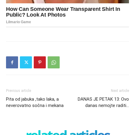
Previous article
Next article
Pita od jabuka ,tako laka, a
DANAS JE PETAK 13: Ovo
neverovatno sočna i mekana
danas nemojte raditi…