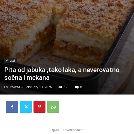
Vijesti
Pita od jabuka ,tako laka, a neverovatno
sočna i mekana
By
Portal
-
February 13, 2026
17
0
Oglasi - Advertisement