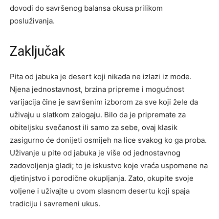
dovodi do savršenog balansa okusa prilikom
posluživanja.
Zaključak
Pita od jabuka je desert koji nikada ne izlazi iz mode.
Njena jednostavnost, brzina pripreme i mogućnost
varijacija čine je savršenim izborom za sve koji žele da
uživaju u slatkom zalogaju.
Bilo da je pripremate za
obiteljsku svečanost ili samo za sebe, ovaj klasik
zasigurno će donijeti osmijeh na lice svakog ko ga proba.
Uživanje u pite od jabuka je više od jednostavnog
zadovoljenja gladi; to je iskustvo koje vraća uspomene na
djetinjstvo i porodične okupljanja.
Zato, okupite svoje
voljene i uživajte u ovom slasnom desertu koji spaja
tradiciju i savremeni ukus.