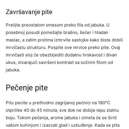
Završavanje pite
Prelijte preostalom smesom preko fila od jabuka. U
posebnoj posudi pomešajte brašno, šećer i hladan
maslac, a zatim prstima izmrvite sastojke kako biste dobili
mrvičastu strukturu. Pospite ove mrvice preko pite. Ovaj
mrvičasti sloj će obezbijediti dodatnu hrskavost i divan
ukus, stvarajući savršeni kontrast sa sočnim filom od
jabuka.
Pečenje pite
Pitu pecite u prethodno zagrijanoj pećnici na 180°C
otprilike 40 do 45 minuta, sve dok ne dobije lepu zlatnu
boju. Tokom pečenja, arome jabuka i cimeta će se širiti
vašom kuhinjom i izazvati glad i uzbuđenje. Kada se pita