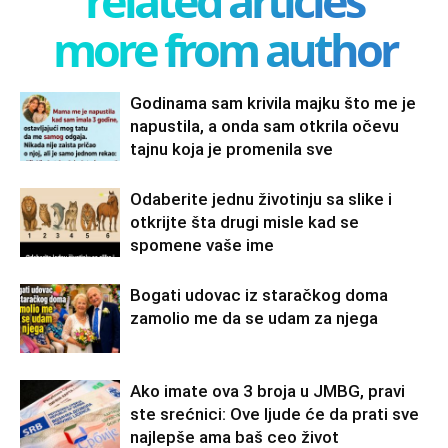
related articles
more from author
Godinama sam krivila majku što me je
napustila, a onda sam otkrila očevu
tajnu koja je promenila sve
Odaberite jednu životinju sa slike i
otkrijte šta drugi misle kad se
spomene vaše ime
Bogati udovac iz staračkog doma
zamolio me da se udam za njega
Ako imate ova 3 broja u JMBG, pravi
ste srećnici: Ove ljude će da prati sve
najlepše ama baš ceo život