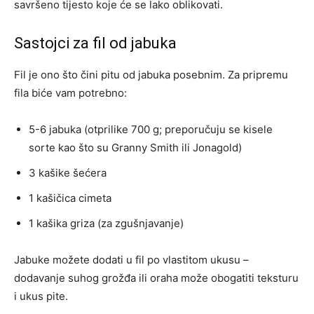
savršeno tijesto koje će se lako oblikovati.
Sastojci za fil od jabuka
Fil je ono što čini pitu od jabuka posebnim. Za pripremu
fila biće vam potrebno:
5-6 jabuka (otprilike 700 g; preporučuju se kisele
sorte kao što su Granny Smith ili Jonagold)
3 kašike šećera
1 kašičica cimeta
1 kašika griza (za zgušnjavanje)
Jabuke možete dodati u fil po vlastitom ukusu –
dodavanje suhog grožđa ili oraha može obogatiti teksturu
i ukus pite.