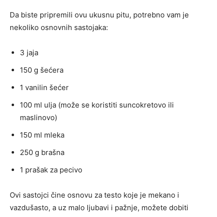
Da biste pripremili ovu ukusnu pitu, potrebno vam je
nekoliko osnovnih sastojaka:
3 jaja
150 g šećera
1 vanilin šećer
100 ml ulja (može se koristiti suncokretovo ili
maslinovo)
150 ml mleka
250 g brašna
1 prašak za pecivo
Ovi sastojci čine osnovu za testo koje je mekano i
vazdušasto, a uz malo ljubavi i pažnje, možete dobiti