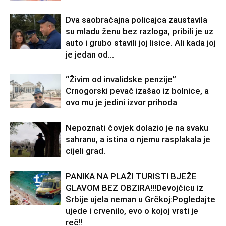
Dva saobraćajna policajca zaustavila
su mladu ženu bez razloga, pribili je uz
auto i grubo stavili joj lisice. Ali kada joj
je jedan od...
“Živim od invalidske penzije”
Crnogorski pevač izašao iz bolnice, a
ovo mu je jedini izvor prihoda
Nepoznati čovjek dolazio je na svaku
sahranu, a istina o njemu rasplakala je
cijeli grad.
PANIKA NA PLAŽI TURISTI BJEŽE
GLAVOM BEZ OBZIRA!!!Devojčicu iz
Srbije ujela neman u Grčkoj:Pogledajte
ujede i crvenilo, evo o kojoj vrsti je
reč!!