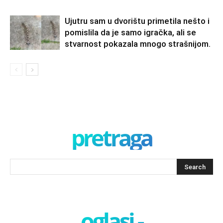
Ujutru sam u dvorištu primetila nešto i
pomislila da je samo igračka, ali se
stvarnost pokazala mnogo strašnijom.
pretraga
oglasi -