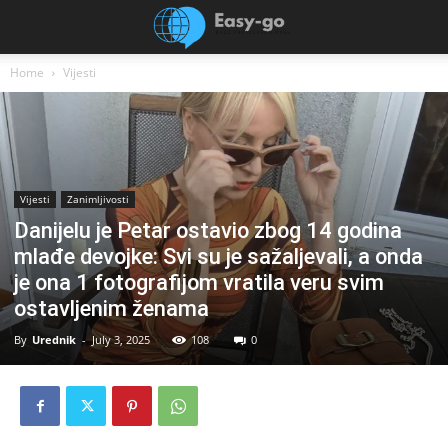
Home
Vijesti
Vijesti
Zanimljivosti
Danijelu je Petar ostavio zbog 14 godina
mlađe devojke: Svi su je sažaljevali, a onda
je ona 1 fotografijom vratila veru svim
ostavljenim ženama
By
Urednik
-
July 3, 2025
108
0