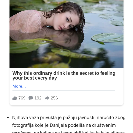
Njihova veza privukla je pažnju javnosti, naročito zbog
fotografija koje je Danijela podelila na društvenim
mrežama, na kojima se jasno vidi koliko je jaka njihova