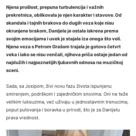
Njena prošlost, prepuna turbulencija i važnih
prekretnica, oblikovala je njen karakter i stavove. Od
skandala i tajnih brakova do dugih veza koje nisu
okrunjene brakom, Danijela je ostala iskrena prema
svojim emocijama i uvek je stajala iza onoga što voli.
Njena veza s Petrom Grašom trajala je gotovo četvrt
veka i iako se nisu venčali, njihova priča ostaje jedan od
najdužih i najpoznatijih ljubavnih odnosa na muzičkoj
sceni.
Sada, sa Josipom, živi novu fazu života ispunjenu
smirenjem, podrškom i zajedničkim snovima. Oni ne teže
velikim luksuzima, već uživaju u jednostavnim trenucima,
poput putovanja i boravka u prirodi, što je za Danijelu
prava vrednost.