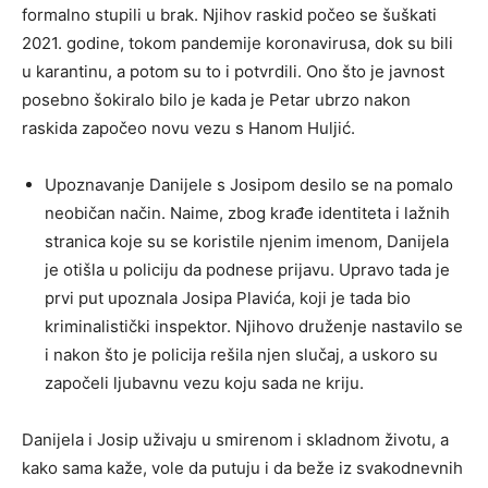
formalno stupili u brak. Njihov raskid počeo se šuškati
2021. godine, tokom pandemije koronavirusa, dok su bili
u karantinu, a potom su to i potvrdili. Ono što je javnost
posebno šokiralo bilo je kada je Petar ubrzo nakon
raskida započeo novu vezu s Hanom Huljić.
Upoznavanje Danijele s Josipom desilo se na pomalo
neobičan način. Naime, zbog krađe identiteta i lažnih
stranica koje su se koristile njenim imenom, Danijela
je otišla u policiju da podnese prijavu. Upravo tada je
prvi put upoznala Josipa Plavića, koji je tada bio
kriminalistički inspektor. Njihovo druženje nastavilo se
i nakon što je policija rešila njen slučaj, a uskoro su
započeli ljubavnu vezu koju sada ne kriju.
Danijela i Josip uživaju u smirenom i skladnom životu, a
kako sama kaže, vole da putuju i da beže iz svakodnevnih