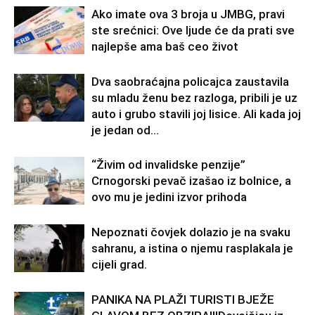
Ako imate ova 3 broja u JMBG, pravi
ste srećnici: Ove ljude će da prati sve
najlepše ama baš ceo život
Dva saobraćajna policajca zaustavila
su mladu ženu bez razloga, pribili je uz
auto i grubo stavili joj lisice. Ali kada joj
je jedan od...
“Živim od invalidske penzije”
Crnogorski pevač izašao iz bolnice, a
ovo mu je jedini izvor prihoda
Nepoznati čovjek dolazio je na svaku
sahranu, a istina o njemu rasplakala je
cijeli grad.
PANIKA NA PLAŽI TURISTI BJEŽE