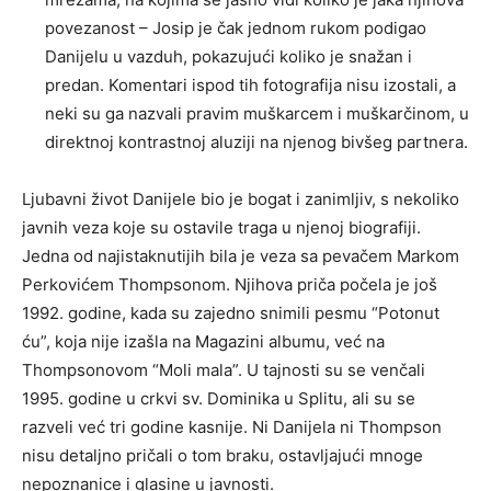
povezanost – Josip je čak jednom rukom podigao
Danijelu u vazduh, pokazujući koliko je snažan i
predan. Komentari ispod tih fotografija nisu izostali, a
neki su ga nazvali pravim muškarcem i muškarčinom, u
direktnoj kontrastnoj aluziji na njenog bivšeg partnera.
Ljubavni život Danijele bio je bogat i zanimljiv, s nekoliko
javnih veza koje su ostavile traga u njenoj biografiji.
Jedna od najistaknutijih bila je veza sa pevačem Markom
Perkovićem Thompsonom. Njihova priča počela je još
1992. godine, kada su zajedno snimili pesmu “Potonut
ću”, koja nije izašla na Magazini albumu, već na
Thompsonovom “Moli mala”. U tajnosti su se venčali
1995. godine u crkvi sv. Dominika u Splitu, ali su se
razveli već tri godine kasnije. Ni Danijela ni Thompson
nisu detaljno pričali o tom braku, ostavljajući mnoge
nepoznanice i glasine u javnosti.