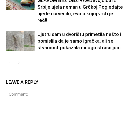
GLAVOM BEZ OBZIRA!!!Devojčicu iz
Srbije ujela neman u Grčkoj:Pogledajte
ujede i crvenilo, evo o kojoj vrsti je
reč!!
Ujutru sam u dvorištu primetila nešto i
pomislila da je samo igračka, ali se
stvarnost pokazala mnogo strašnijom.
LEAVE A REPLY