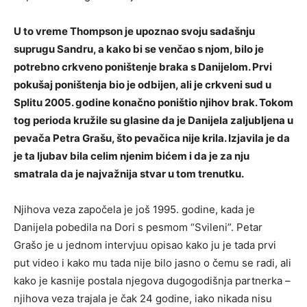
U to vreme Thompson je upoznao svoju sadašnju
suprugu Sandru, a kako bi se venčao s njom, bilo je
potrebno crkveno poništenje braka s Danijelom. Prvi
pokušaj poništenja bio je odbijen, ali je crkveni sud u
Splitu 2005. godine konačno poništio njihov brak. Tokom
tog perioda kružile su glasine da je Danijela zaljubljena u
pevača Petra Grašu, što pevačica nije krila. Izjavila je da
je ta ljubav bila celim njenim bićem i da je za nju
smatrala da je najvažnija stvar u tom trenutku.
Njihova veza započela je još 1995. godine, kada je
Danijela pobedila na Dori s pesmom “Svileni”. Petar
Grašo je u jednom intervjuu opisao kako ju je tada prvi
put video i kako mu tada nije bilo jasno o čemu se radi, ali
kako je kasnije postala njegova dugogodišnja partnerka –
njihova veza trajala je čak 24 godine, iako nikada nisu