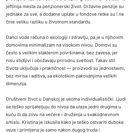
jeftinija mesta za penzionerski život. Državne penzije su
jednake za sve, a dodatne uplate u fondove retke su i ne
čine veliku razliku u životnom standardu.
Danci vode računa o ekologiji i zdravlju, pa je u njihovim
domovima minimalizam na visokom nivou. Domovi su
često s velikim staklenim površinama, bez zavesa, jer
nisu stidljivi i obožavaju prirodnu svetlost. Takav stil
života uključuje i praktičnost — proizvodi su jednostavni,
bez mirisa i aditiva, sa ekološkim pakovanjima velikih
dimenzija.
Društveni život u Danskoj je veoma individualistički. Ljudi
se teško sprijateljuju do nivoa da ulaze jedni drugima u
kuću ili da zovu na večere i druženja u svakodnevnom
smislu. Kristina je iskusila kako je teško ostvariti duboke
veze i primljena je samo nakon dugog truda i