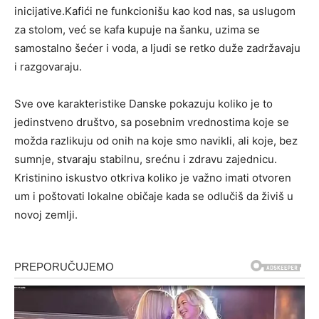
inicijative.Kafići ne funkcionišu kao kod nas, sa uslugom
za stolom, već se kafa kupuje na šanku, uzima se
samostalno šećer i voda, a ljudi se retko duže zadržavaju
i razgovaraju.
Sve ove karakteristike Danske pokazuju koliko je to
jedinstveno društvo, sa posebnim vrednostima koje se
možda razlikuju od onih na koje smo navikli, ali koje, bez
sumnje, stvaraju stabilnu, srećnu i zdravu zajednicu.
Kristinino iskustvo otkriva koliko je važno imati otvoren
um i poštovati lokalne običaje kada se odlučiš da živiš u
novoj zemlji.