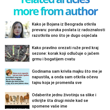
more from author
Kako je Bojana iz Beograda otkrila
prevaru: poruka poslata iz radoznalosti
razotkrila ono što je dugo osjećala
Kako pravilno orezati ruže pred kraj
sezone: korak koji odlučuje o jačem
grmu i bogatijem cvatu
Godinama sam krivila majku što me je
napustila, a onda sam otkrila očevu
tajnu koja je promenila sve
Odaberite jednu životinju sa slike i
otkrijte šta drugi misle kad se
spomene vaše ime