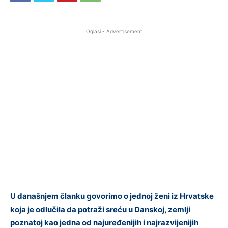
Oglasi - Advertisement
U današnjem članku govorimo o jednoj ženi iz Hrvatske
koja je odlučila da potraži sreću u Danskoj, zemlji
poznatoj kao jedna od najuređenijih i najrazvijenijih