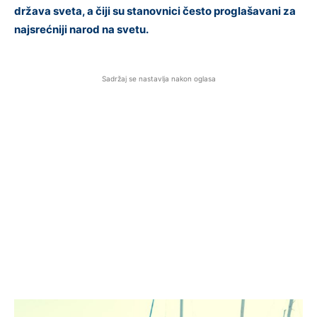
država sveta, a čiji su stanovnici često proglašavani za
najsrećniji narod na svetu.
Sadržaj se nastavlja nakon oglasa