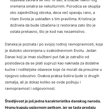
vremena smatra se nekulturnim. Porodica se okuplja
oko zajedničkog obroka, deca već spavaju rano, a
ritam života je usklađen s tim pravilima. Kristina je
doživela da bude izbačena iz restorana zato što je
ostala prekasno, što je kod nas nezamislivo.
Danska je poznata i po svojoj rodnoj ravnopravnosti, koja
je duboko ukorenjena u svakodnevnom životu. Jedan
Danac koji je imao službeni put čak je zatražio od
poslodavca da se plati supruzi kao naknada za dodatne
kućne i roditeljske obaveze koje će morati da preuzme u
njegovo odsustvo. Ovakva praksa šokira ljude iz drugih
zemalja, ali je dokaz koliko se ovde poštuju i
ravnopravnost i odgovornost.
Štedljivost je još jedna karakteristika danskog naroda.
Hranu kupuju uglavnom petkom, jer se tada prodaju