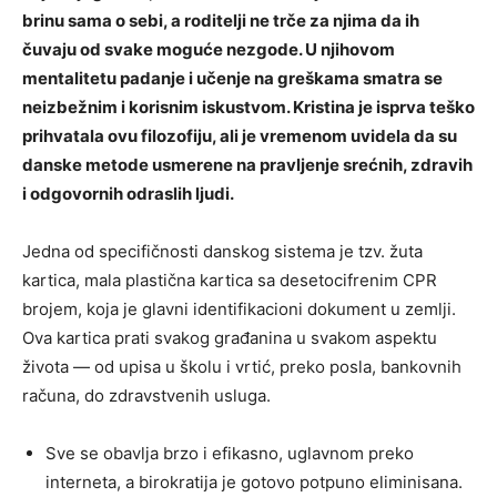
brinu sama o sebi, a roditelji ne trče za njima da ih
čuvaju od svake moguće nezgode. U njihovom
mentalitetu padanje i učenje na greškama smatra se
neizbežnim i korisnim iskustvom. Kristina je isprva teško
prihvatala ovu filozofiju, ali je vremenom uvidela da su
danske metode usmerene na pravljenje srećnih, zdravih
i odgovornih odraslih ljudi.
Jedna od specifičnosti danskog sistema je tzv. žuta
kartica, mala plastična kartica sa desetocifrenim CPR
brojem, koja je glavni identifikacioni dokument u zemlji.
Ova kartica prati svakog građanina u svakom aspektu
života — od upisa u školu i vrtić, preko posla, bankovnih
računa, do zdravstvenih usluga.
Sve se obavlja brzo i efikasno, uglavnom preko
interneta, a birokratija je gotovo potpuno eliminisana.