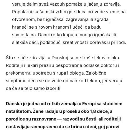
veruje da im svež vazduh pomaže u jačanju zdravlja.
Popularni su šumski vrtići gde deca provode vreme na
otvorenom, bez igračaka, zagrevanja ili zgrada,
hraneći se sirovom hranom i učeći da budu
samostalna. Danci retko kupuju mnogo igračaka ili
slatkiša deci, podstičući kreativnost i boravak u prirodi.
Što se tiče zdravlja, u Danskoj se ne troše lekovi olako.
Roditelji i lekari preziru bespotrebne odlaske doktoru i
prekomernu upotrebu sirupa i obloga. Za obične
simptome deca se ne vode odmah kod lekara, jer veruju
da će se telo samo izboriti.
Danska je jedna od retkih zemalja u Evropi sa stabilnim
natalitetom. Žene rađaju u proseku oko 1,8 dece, a
porodice su raznovrsne — razvodi su česti, ali roditelji
nastavljaju ravnopravno da se brinu o deci, gej parovi