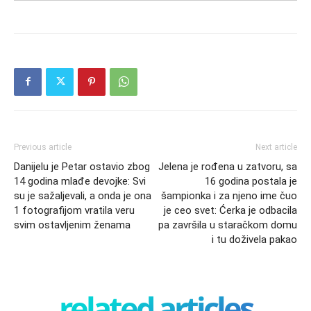
Previous article
Next article
Danijelu je Petar ostavio zbog
Jelena je rođena u zatvoru, sa
14 godina mlađe devojke: Svi
16 godina postala je
su je sažaljevali, a onda je ona
šampionka i za njeno ime čuo
1 fotografijom vratila veru
je ceo svet: Ćerka je odbacila
svim ostavljenim ženama
pa završila u staračkom domu
i tu doživela pakao
related articles