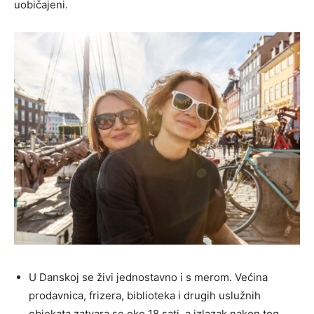
uobičajeni.
U Danskoj se živi jednostavno i s merom. Većina
prodavnica, frizera, biblioteka i drugih uslužnih
objekata zatvara se oko 18 sati, a izlazak nakon tog