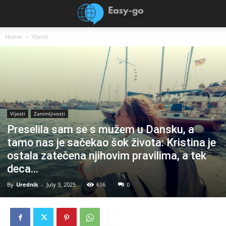
Home
Vijesti
Vijesti
Zanimljivosti
Preselila sam se s mužem u Dansku, a
tamo nas je sačekao šok života: Kristina je
ostala zatečena njihovim pravilima, a tek
deca…
By
Urednik
-
July 3, 2025
616
0