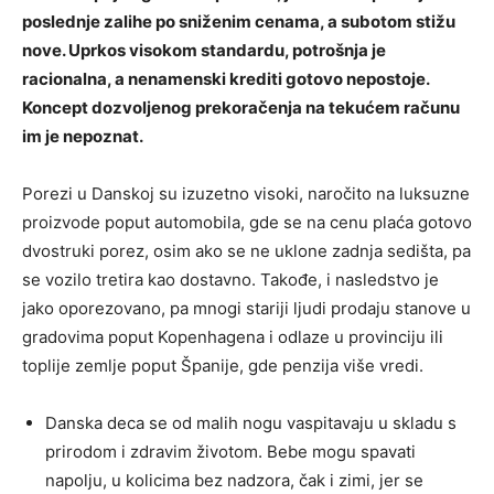
poslednje zalihe po sniženim cenama, a subotom stižu
nove. Uprkos visokom standardu, potrošnja je
racionalna, a nenamenski krediti gotovo nepostoje.
Koncept dozvoljenog prekoračenja na tekućem računu
im je nepoznat.
Porezi u Danskoj su izuzetno visoki, naročito na luksuzne
proizvode poput automobila, gde se na cenu plaća gotovo
dvostruki porez, osim ako se ne uklone zadnja sedišta, pa
se vozilo tretira kao dostavno. Takođe, i nasledstvo je
jako oporezovano, pa mnogi stariji ljudi prodaju stanove u
gradovima poput Kopenhagena i odlaze u provinciju ili
toplije zemlje poput Španije, gde penzija više vredi.
Danska deca se od malih nogu vaspitavaju u skladu s
prirodom i zdravim životom. Bebe mogu spavati
napolju, u kolicima bez nadzora, čak i zimi, jer se