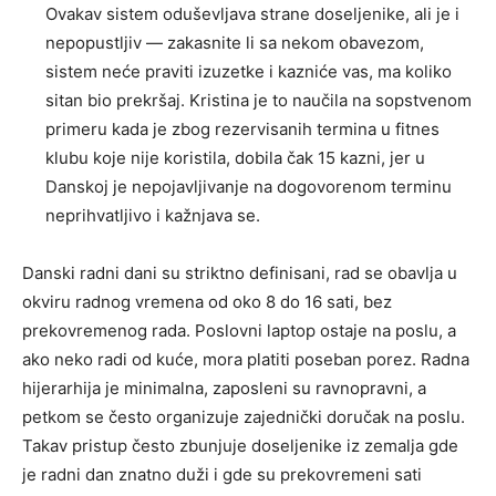
Ovakav sistem oduševljava strane doseljenike, ali je i
nepopustljiv — zakasnite li sa nekom obavezom,
sistem neće praviti izuzetke i kazniće vas, ma koliko
sitan bio prekršaj. Kristina je to naučila na sopstvenom
primeru kada je zbog rezervisanih termina u fitnes
klubu koje nije koristila, dobila čak 15 kazni, jer u
Danskoj je nepojavljivanje na dogovorenom terminu
neprihvatljivo i kažnjava se.
Danski radni dani su striktno definisani, rad se obavlja u
okviru radnog vremena od oko 8 do 16 sati, bez
prekovremenog rada. Poslovni laptop ostaje na poslu, a
ako neko radi od kuće, mora platiti poseban porez. Radna
hijerarhija je minimalna, zaposleni su ravnopravni, a
petkom se često organizuje zajednički doručak na poslu.
Takav pristup često zbunjuje doseljenike iz zemalja gde
je radni dan znatno duži i gde su prekovremeni sati