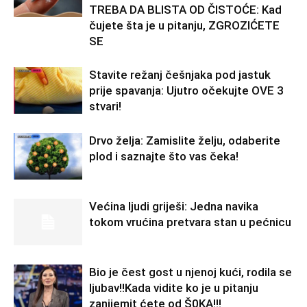
TREBA DA BLISTA OD ČISTOĆE: Kad
čujete šta je u pitanju, ZGROZIĆETE
SE
Stavite režanj češnjaka pod jastuk
prije spavanja: Ujutro očekujte OVE 3
stvari!
Drvo želja: Zamislite želju, odaberite
plod i saznajte što vas čeka!
Većina ljudi griješi: Jedna navika
tokom vrućina pretvara stan u pećnicu
Bio je čest gost u njenoj kući, rodila se
ljubav!!Kada vidite ko je u pitanju
zanijemit ćete od Š0KA!!!