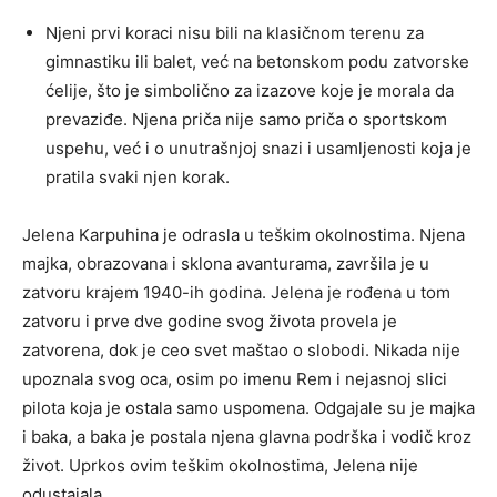
Njeni prvi koraci nisu bili na klasičnom terenu za
gimnastiku ili balet, već na betonskom podu zatvorske
ćelije, što je simbolično za izazove koje je morala da
prevaziđe. Njena priča nije samo priča o sportskom
uspehu, već i o unutrašnjoj snazi i usamljenosti koja je
pratila svaki njen korak.
Jelena Karpuhina je odrasla u teškim okolnostima. Njena
majka, obrazovana i sklona avanturama, završila je u
zatvoru krajem 1940-ih godina. Jelena je rođena u tom
zatvoru i prve dve godine svog života provela je
zatvorena, dok je ceo svet maštao o slobodi. Nikada nije
upoznala svog oca, osim po imenu Rem i nejasnoj slici
pilota koja je ostala samo uspomena. Odgajale su je majka
i baka, a baka je postala njena glavna podrška i vodič kroz
život. Uprkos ovim teškim okolnostima, Jelena nije
odustajala.