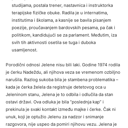
studijama, postala trener, nastavnica i instruktorka
terapijske fizičke obuke. Radila je u internatima,
institutima i školama, a kasnije se bavila pisanjem
poezije, proučavanjem bardovskih pesama, pa čak i
politikom, kandidujući se za parlament. Međutim, iza
svih tih aktivnosti osetila se tuga i duboka
usamljenost.
Porodični odnosi Jelene nisu bili laki. Godine 1974 rodila
je ćerku Nadeždu, ali njihova veza se vremenom ozbiljno
narušila. Razlog sukoba bila je stambena problematika –
kada je ćerka želela da registruje detetovog oca u
Jeleninom stanu, Jelena je to odbila i odlučila da stan
ostavi državi. Ova odluka je bila “poslednja kap” i
prekinula je svaki kontakt između majke i ćerke. Čak ni
unuk, koji je optužio Jelenu za nadzor i snimanje
razgovora, nije uspeo da pomiri njihovu vezu. Jelena je