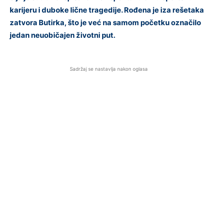
karijeru i duboke lične tragedije. Rođena je iza rešetaka
zatvora Butirka, što je već na samom početku označilo
jedan neuobičajen životni put.
Sadržaj se nastavlja nakon oglasa