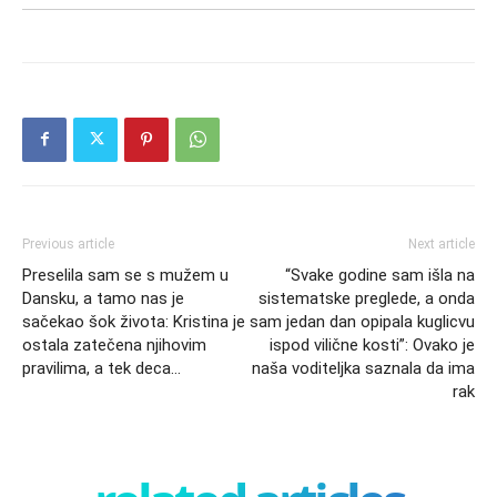
Previous article
Next article
Preselila sam se s mužem u
“Svake godine sam išla na
Dansku, a tamo nas je
sistematske preglede, a onda
sačekao šok života: Kristina je
sam jedan dan opipala kuglicvu
ostala zatečena njihovim
ispod vilične kosti”: Ovako je
pravilima, a tek deca…
naša voditeljka saznala da ima
rak