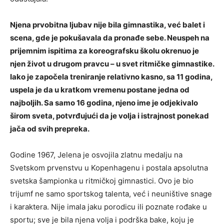
Njena prvobitna ljubav nije bila gimnastika, već balet i
scena, gde je pokušavala da pronađe sebe. Neuspeh na
prijemnim ispitima za koreografsku školu okrenuo je
njen život u drugom pravcu – u svet ritmičke gimnastike.
Iako je započela treniranje relativno kasno, sa 11 godina,
uspela je da u kratkom vremenu postane jedna od
najboljih. Sa samo 16 godina, njeno ime je odjekivalo
širom sveta, potvrđujući da je volja i istrajnost ponekad
jača od svih prepreka.
Godine 1967, Jelena je osvojila zlatnu medalju na
Svetskom prvenstvu u Kopenhagenu i postala apsolutna
svetska šampionka u ritmičkoj gimnastici. Ovo je bio
trijumf ne samo sportskog talenta, već i neuništive snage
i karaktera. Nije imala jaku porodicu ili poznate rođake u
sportu; sve je bila njena volja i podrška bake, koju je