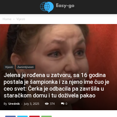
Home
Vijesti
Vijesti
Zanimljivosti
Jelena je rođena u zatvoru, sa 16 godina
postala je šampionka i za njeno ime čuo je
ceo svet: Ćerka je odbacila pa završila u
staračkom domu i tu doživela pakao
By
Urednik
-
July 3, 2025
374
0