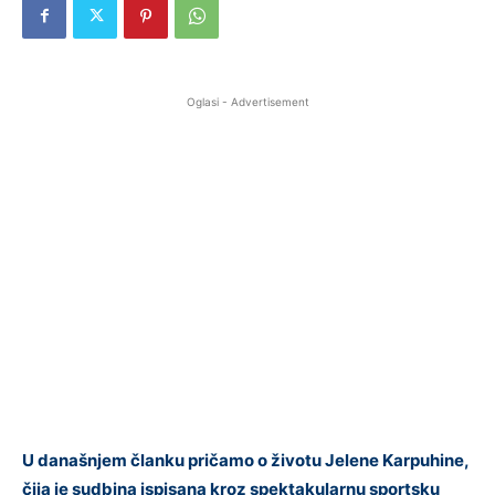
Oglasi - Advertisement
U današnjem članku pričamo o životu Jelene Karpuhine,
čija je sudbina ispisana kroz spektakularnu sportsku