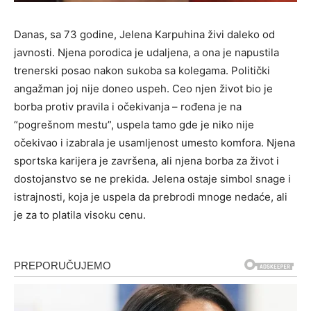
Danas, sa 73 godine, Jelena Karpuhina živi daleko od
javnosti. Njena porodica je udaljena, a ona je napustila
trenerski posao nakon sukoba sa kolegama. Politički
angažman joj nije doneo uspeh. Ceo njen život bio je
borba protiv pravila i očekivanja – rođena je na
“pogrešnom mestu”, uspela tamo gde je niko nije
očekivao i izabrala je usamljenost umesto komfora. Njena
sportska karijera je završena, ali njena borba za život i
dostojanstvo se ne prekida. Jelena ostaje simbol snage i
istrajnosti, koja je uspela da prebrodi mnoge nedaće, ali
je za to platila visoku cenu.