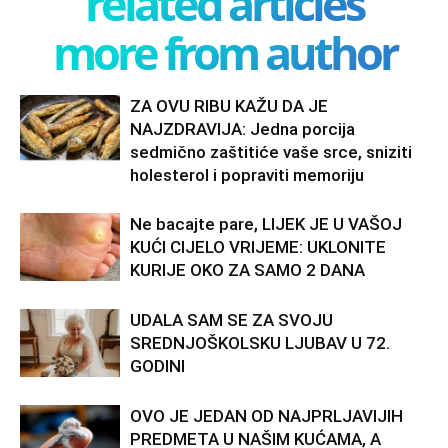
related articles
more from author
ZA OVU RIBU KAŽU DA JE
NAJZDRAVIJA: Jedna porcija
sedmično zaštitiće vaše srce, sniziti
holesterol i popraviti memoriju
Ne bacajte pare, LIJEK JE U VAŠOJ
KUĆI CIJELO VRIJEME: UKLONITE
KURIJE OKO ZA SAMO 2 DANA
UDALA SAM SE ZA SVOJU
SREDNJOŠKOLSKU LJUBAV U 72.
GODINI
OVO JE JEDAN OD NAJPRLJAVIJIH
PREDMETA U NAŠIM KUĆAMA, A