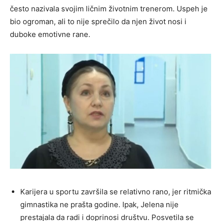
često nazivala svojim ličnim životnim trenerom. Uspeh je
bio ogroman, ali to nije sprečilo da njen život nosi i
duboke emotivne rane.
Karijera u sportu završila se relativno rano, jer ritmička
gimnastika ne prašta godine. Ipak, Jelena nije
prestajala da radi i doprinosi društvu. Posvetila se