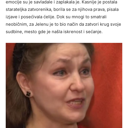
emocije su je savladale i zaplakala je. Kasnije je postala
starateljka zatvorenika, borila se za njihova prava, pisala
izjave i posećivala ćelije. Dok su mnogi to smatrali
neobičnim, za Jelenu je to bio način da zatvori krug svoje
sudbine, mesto gde je našla iskrenost i sećanje.