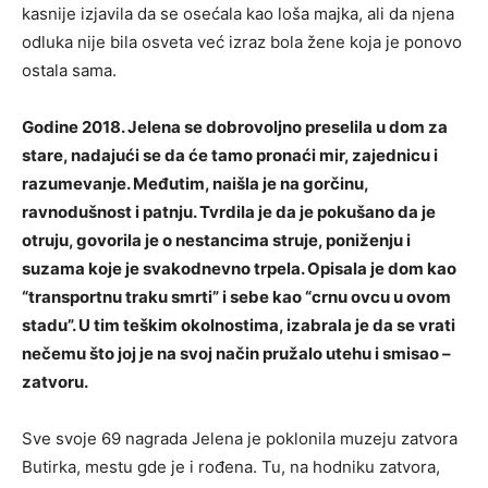
kasnije izjavila da se osećala kao loša majka, ali da njena
odluka nije bila osveta već izraz bola žene koja je ponovo
ostala sama.
Godine 2018. Jelena se dobrovoljno preselila u dom za
stare, nadajući se da će tamo pronaći mir, zajednicu i
razumevanje. Međutim, naišla je na gorčinu,
ravnodušnost i patnju. Tvrdila je da je pokušano da je
otruju, govorila je o nestancima struje, poniženju i
suzama koje je svakodnevno trpela. Opisala je dom kao
“transportnu traku smrti” i sebe kao “crnu ovcu u ovom
stadu”. U tim teškim okolnostima, izabrala je da se vrati
nečemu što joj je na svoj način pružalo utehu i smisao –
zatvoru.
Sve svoje 69 nagrada Jelena je poklonila muzeju zatvora
Butirka, mestu gde je i rođena. Tu, na hodniku zatvora,